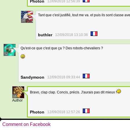
Photon
12/09/2018 12:56:39
Tant que c'est justifié, tout me va. et puis ils sont classe a
38
buthler
12/09/2018 13:10:36
Qu'est-ce que c'est que ça ? Des robots-chevaliers ?
52
Sandymoon
12/09/2018 09:33:44
Bravo, clap clap. Concis, précis. J'aurais pas dit mieux !
16
Author
Photon
12/09/2018 12:57:26
Comment on Facebook