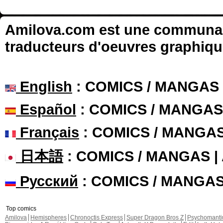
Amilova.com est une communauté
traducteurs d'oeuvres graphiqu
English
: COMICS / MANGAS
Español
: COMICS / MANGAS
Français
: COMICS / MANGA
日本語
: COMICS / MANGAS 
Русский
: COMICS / MANGA
Top comics
Amilova
Hemispheres
Chronoctis Express
Super Dragon Bros Z
Psychomant