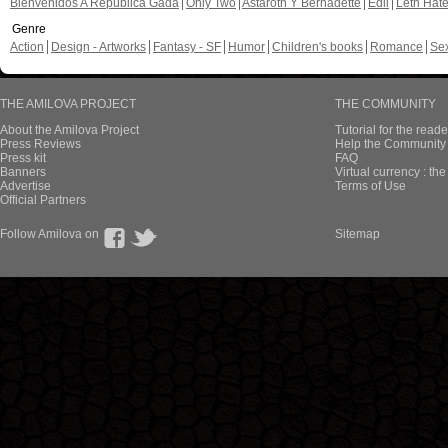
Bienvenidos A República Gada
Only Two
Astaroth Y Bernadette
Edil
Leth Hat
Genre
Action
Design - Artworks
Fantasy - SF
Humor
Children's books
Romance
Se
THE AMILOVA PROJECT
THE COMMUNITY
About the Amilova Project
Tutorial for the reade
Press Reviews
Help the Community 
Press kit
FAQ
Banners
Virtual currency : th
Advertise
Terms of Use
Official Partners
Follow Amilova on
Sitemap