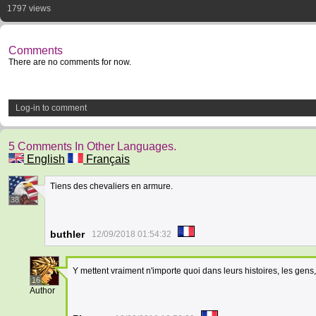
1797 views
Comments
There are no comments for now.
Log-in to comment
5 Comments In Other Languages.
English
Français
Tiens des chevaliers en armure.
38
buthler
12/09/2018 01:54:32
Y mettent vraiment n'importe quoi dans leurs histoires, les gen
16
Author