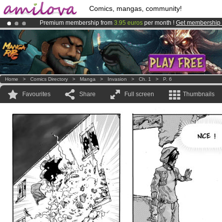
Comics, mangas, community!
Premium membership from
3.95 euros
per month !
Get membership
Already 134393
members
and 1208
comics & mangas!
.
Amilova
Kickstarter is now LIVE
!.
Home
>
Comics Directory
>
Manga
>
Invasion
>
Ch. 1
>
P. 6
Favourites
Share
Full screen
Thumbnails