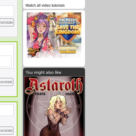
Watch all video tutorials
ranslate
You might also like
ranslate
ranslate