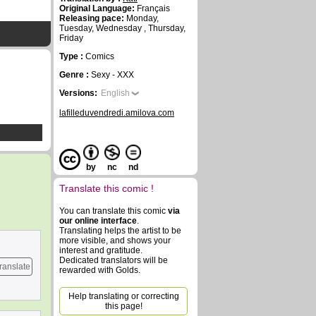
Original Language:
Français
Releasing pace:
Monday,
Tuesday, Wednesday , Thursday,
Friday
Type :
Comics
Genre :
Sexy - XXX
Versions:
English
lafilleduvendredi.amilova.com
by
nc
nd
Translate this comic !
You can translate this comic
via
our online interface
.
Translating helps the artist to be
more visible, and shows your
interest and gratitude.
Dedicated translators will be
ranslate
rewarded with Golds.
Help translating or correcting
this page!