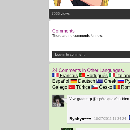
7066 views
Comments
There are no comments for now.
Log-in to comment
24 Comments In Other Languages.
Français
Português
Italian
Español
Deutsch
Greek
Ру
Galego
Türkçe
Česko
Rom
Vive gradus :p (j'espère que c'est bien 
36
Byabya~~♥
10/27/2011 11:34:24