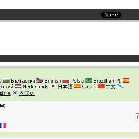
o
Български
English
Polski
Brazillian Pt.
сский
Nederlands
日本語
Català
中文
ânia
한국어
lui)
T