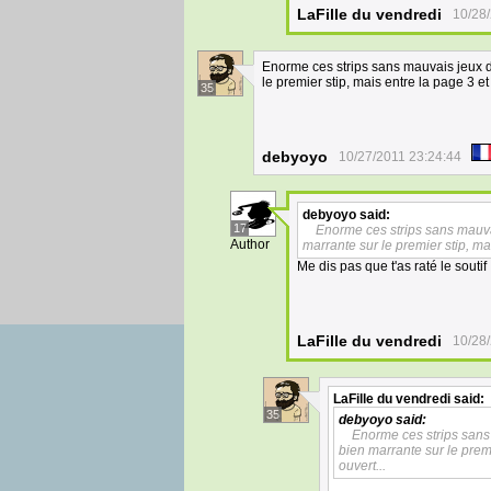
LaFille du vendredi
10/28
Enorme ces strips sans mauvais jeux de
le premier stip, mais entre la page 3 et 
35
debyoyo
10/27/2011 23:24:44
debyoyo
said:
17
Enorme ces strips sans mauvai
Author
marrante sur le premier stip, mai
Me dis pas que t'as raté le soutif !
LaFille du vendredi
10/28
LaFille du vendredi
said:
35
debyoyo
said:
Enorme ces strips sans 
bien marrante sur le premi
ouvert...