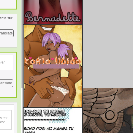
ante sur
ranslate
bien
.
ranslate
s est
ssez