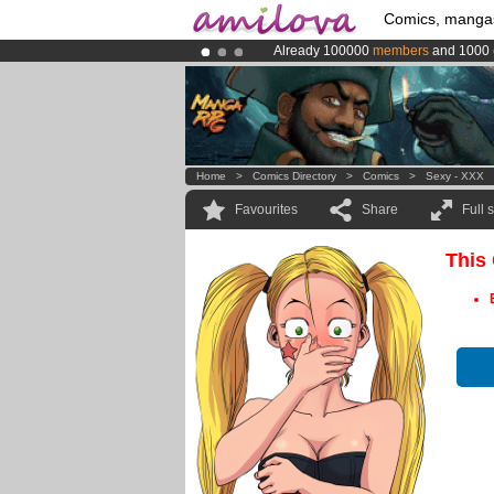
Comics, manga
Already 100000
members
and 1000
Amilova
Kickstarter is now LIVE
!.
Premium membership from
3.95 eur
Home
>
Comics Directory
>
Comics
>
Sexy - XXX
Favourites
Share
Full 
This