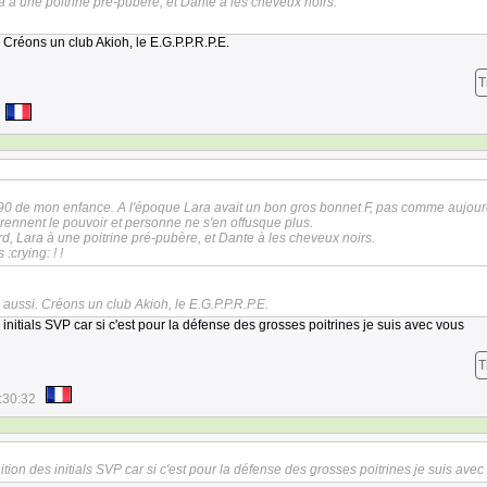
ra à une poitrine pré-pubère, et Dante à les cheveux noirs.
. Créons un club Akioh, le E.G.P.P.R.P.E.
T
 90 de mon enfance. A l'époque Lara avait un bon gros bonnet F, pas comme aujour
prennent le pouvoir et personne ne s'en offusque plus.
rd, Lara à une poitrine pré-pubère, et Dante à les cheveux noirs.
crying: ! !
i aussi. Créons un club Akioh, le E.G.P.P.R.P.E.
itials SVP car si c'est pour la défense des grosses poitrines je suis avec vous
T
:30:32
on des initials SVP car si c'est pour la défense des grosses poitrines je suis avec