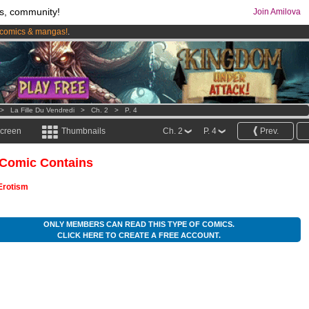
s, community!
Join Amilova
comics & mangas!
.
os
per month !
Get membership now
>
La Fille Du Vendredi
>
Ch. 2
>
P. 4
screen
Thumbnails
Ch. 2
P. 4
Prev.
 Comic Contains
Erotism
ONLY MEMBERS CAN READ THIS TYPE OF COMICS.
CLICK HERE TO CREATE A FREE ACCOUNT.