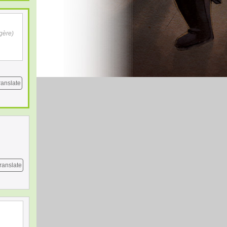
gère)
ranslate
ranslate