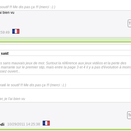
outif !!! Me dis pas ça !!! (merci :-) )
'ai bien vu
T
:59:49
said:
s sans mauvais jeux de mot. Surtout la référence aux jeux vidéos et la perte des
marrante sur le premier stip, mais entre la page 3 et 4 il y a pas d'évolution à moin
assez ouvert...
té le soutif !!! Me dis pas ça !!! (merci :-) )
er, je l'ai bien vu
T
edi
10/29/2011 14:25:38