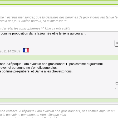
e n'est pas mensonger, que tu dessines des héroïnes de jeux vidéos (en tenue lé
ces a des jeux vidéos partout, ca m’intéresse ^^
d'arrêter les schizophrènes ^^ Une ca m'a suffit !
ux comme proposition dans la journée et je te tiens au courant.
T
/2011 14:26:09
nce. A l'époque Lara avait un bon gros bonnet F, pas comme aujourd'hui.
ouvoir et personne ne s'en offusque plus.
e poitrine pré-pubère, et Dante à les cheveux noirs.
T
mon enfance. A l'époque Lara avait un bon gros bonnet F, pas comme aujourd'hui.
t le pouvoir et personne ne s'en offusque plus.