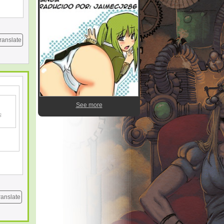
ranslate
See more
s
ranslate