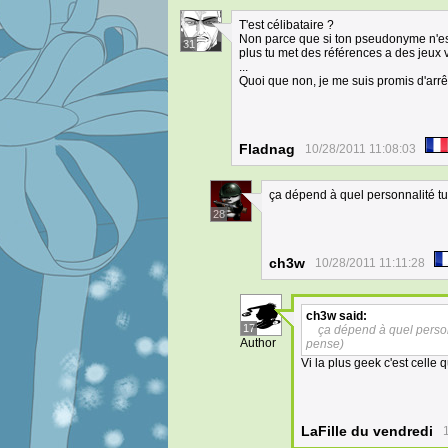
T'est célibataire ?
Non parce que si ton pseudonyme n'est
31
plus tu met des références a des jeux 
...
Quoi que non, je me suis promis d'arrêt
Fladnag
10/28/2011 11:08:03
ça dépend à quel personnalité tu
28
ch3w
10/28/2011 11:11:28
ch3w
said:
17
ça dépend à quel person
Author
pense)
Vi la plus geek c'est celle 
LaFille du vendredi