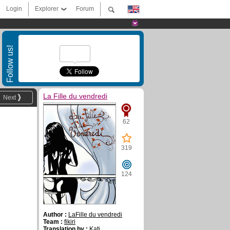
Login
Explorer
Forum
Follow us!
La Fille du vendredi
Next
62
319
124
Author :
LaFille du vendredi
Team :
fikiri
Translation by :
Kati