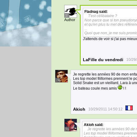
Fladnag
said:
17
T'est célibataire ?
Author
Non parce que si ton pseudonym
et qu'en plus tu met des référen
...
Quoi que non, je me suis promis 
J'attends de voir si j'ai pas mie
LaFille du vendredi
10/29
Je regrette les années 90 de mon enfa
Les top model filiformes prennent le p
24
Solid Snake est un vieillard, Lara à un
Le bateau coule mes amis
! !
Akioh
10/29/2011 14:50:12
Akioh
said:
Je regrette les années 90 de 
31
Les top model filiformes prennen