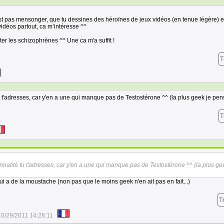
 pas mensonger, que tu dessines des héroïnes de jeux vidéos (en tenue légère) e
vidéos partout, ca m’intéresse ^^
er les schizophrènes ^^ Une ca m'a suffit !
T
 t'adresses, car y'en a une qui manque pas de Testostérone ^^ (la plus geek je pen
T
nalité tu t'adresses, car y'en a une qui manque pas de Testostérone ^^ (la plus ge
qui a de la moustache (non pas que le moins geek n'en ait pas en fait...)
T
10/29/2011 14:28:11