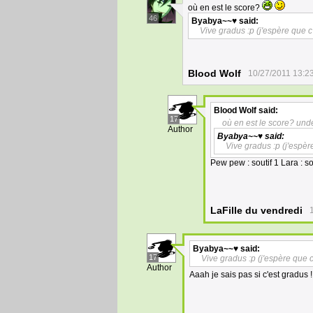
où en est le score?
46
Byabya~~♥
said:
Vive gradus :p (j'espère que c'
Blood Wolf
10/27/2011 13:2
Blood Wolf
said:
17
où en est le score? und
Author
Byabya~~♥
said:
Vive gradus :p (j'espère
Pew pew : soutif 1 Lara : so
LaFille du vendredi
Byabya~~♥
said:
17
Vive gradus :p (j'espère que c'
Author
Aaah je sais pas si c'est gradus !