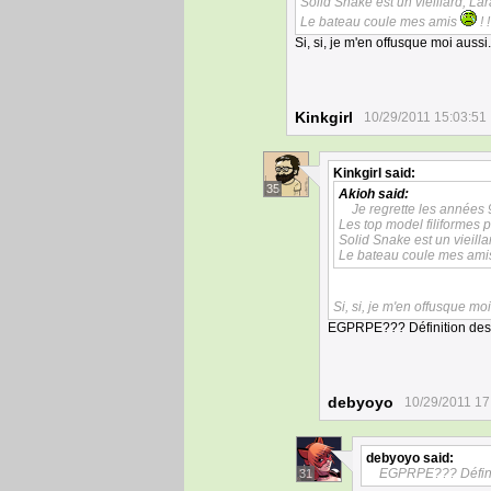
Solid Snake est un vieillard, La
Le bateau coule mes amis
! !
Si, si, je m'en offusque moi aussi
Kinkgirl
10/29/2011 15:03:51
Kinkgirl
said:
35
Akioh
said:
Je regrette les années
Les top model filiformes 
Solid Snake est un vieilla
Le bateau coule mes amis :
Si, si, je m'en offusque mo
EGPRPE??? Définition des in
debyoyo
10/29/2011 17
debyoyo
said:
EGPRPE??? Définiti
31