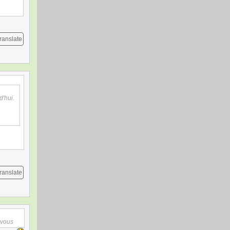
ranslate
d'hui.
ranslate
 vous