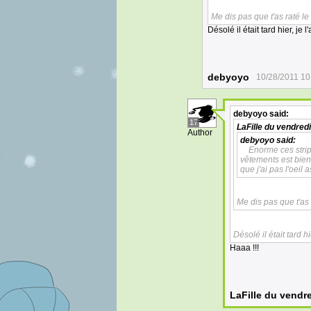
Me dis pas que t'as raté le s
Désolé il était tard hier, je l
debyoyo
10/28/2011 10
debyoyo
said:
17
LaFille du vendredi
Author
debyoyo
said:
Enorme ces strip
vêtements est bien 
que j'ai pas l'oeil 
Me dis pas que t'as ra
Désolé il était tard hi
Haaa !!!
LaFille du vendr