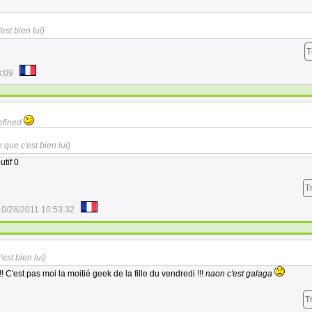
est bien lui)
T
3:09
efined
 que c'est bien lui)
utif 0
T
10/28/2011 10:53:32
est bien lui)
!! C'est pas moi la moitié geek de la fille du vendredi !!!
naon c'est galaga
T