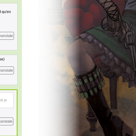
t qu'en
ranslate
se)
ranslate
ek je
ranslate