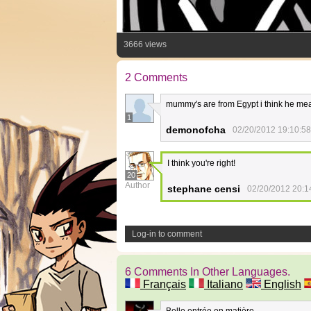
3666 views
2 Comments
mummy's are from Egypt i think he 
1
demonofcha
02/20/2012 19:10:58
I think you're right!
20
Author
stephane censi
02/20/2012 20:1
Log-in to comment
6 Comments In Other Languages.
Français
Italiano
English