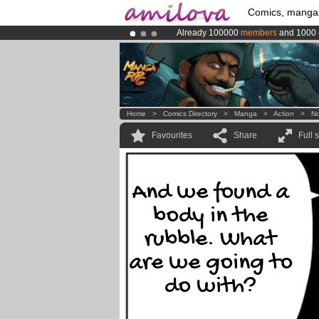
Comics, manga
Already 100000
members
and 1000
Premium membership from
3.95 eur
Amilova
Kickstarter is now LIVE
!.
Home
>
Comics Directory
>
Manga
>
Action
>
No
Favourites
Share
Full 
And we found a
body in the
rubble. What
are we going to
do with?