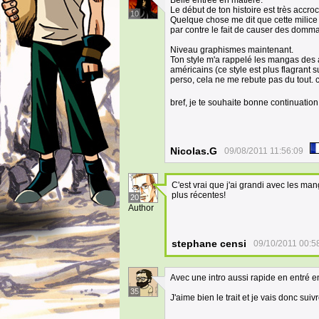
Belle entrée en matière.
Le début de ton histoire est très accro
10
Quelque chose me dit que cette milice 
par contre le fait de causer des domma
Niveau graphismes maintenant.
Ton style m'a rappelé les mangas des
américains (ce style est plus flagrant s
perso, cela ne me rebute pas du tout. c
bref, je te souhaite bonne continuation
Nicolas.G
09/08/2011 11:56:09
C'est vrai que j'ai grandi avec les ma
plus récentes!
20
Author
stephane censi
09/10/2011 00:5
Avec une intro aussi rapide en entré e
35
J'aime bien le trait et je vais donc su