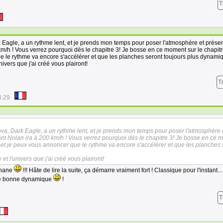
T
 Eagle, a un rythme lent, et je prends mon temps pour poser l'atmosphère et présen
m/h ! Vous verrez pourquoi dès le chapitre 3! Je bosse en ce moment sur le chapitr
e le rythme va encore s'accélérer et que les planches seront toujours plus dynami
univers que j'ai créé vous plairont!
T
4:29
va, Dark Eagle, a un rythme lent, et je prends mon temps pour poser l'atmosphère 
nt Nolan ira à 200 km/h ! Vous verrez pourquoi dès le chapitre 3! Je bosse en ce
) et je peux vous annoncer que le rythme va encore s'accélérer et que les planches 
e et l'univers que j'ai créé vous plairont!
phane
!!! Hâte de lire la suite, ça démarre vraiment fort ! Classique pour l'instant..
 une bonne dynamique
!
T