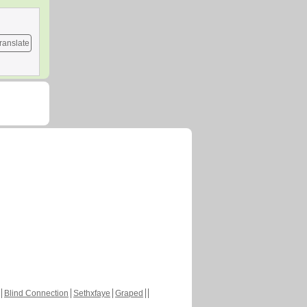
ranslate
Blind Connection
Sethxfaye
Graped