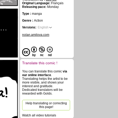
Original Language:
Français
Releasing pace:
Monday
Type :
manga
Genre :
Action
...
Versions:
English
nolan.amilova.com
by
nc
nd
Translate this comic !
You can translate this comic
via
our online interface
.
Translating helps the artist to be
more visible, and shows your
interest and gratitude.
a!
Dedicated translators will be
rewarded with Golds.
Help translating or correcting
this page!
Watch all video tutorials