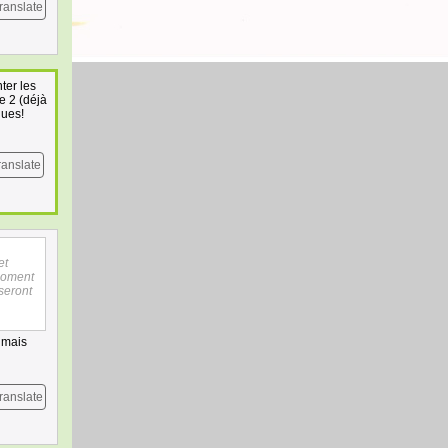
ranslate
ter les
e 2 (déjà
ques!
ranslate
et
 moment
seront
. mais
ranslate