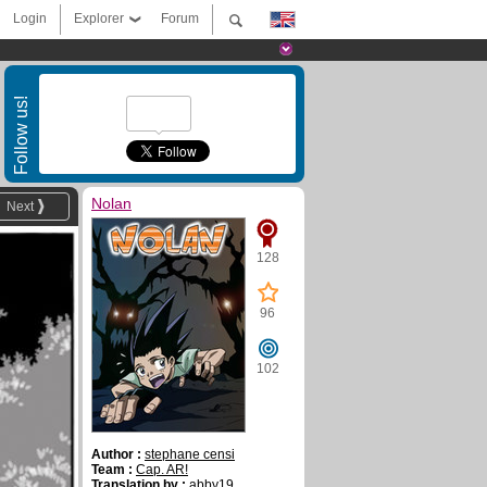
Login
Explorer
Forum
Follow us!
Nolan
Next
128
96
102
Author :
stephane censi
Team :
Cap. AR!
Translation by :
abby19