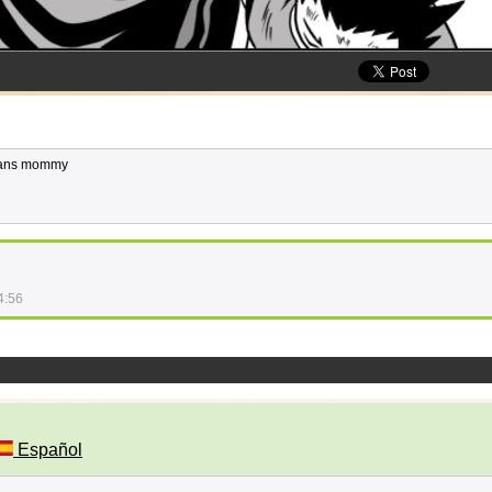
means mommy
4:56
Español