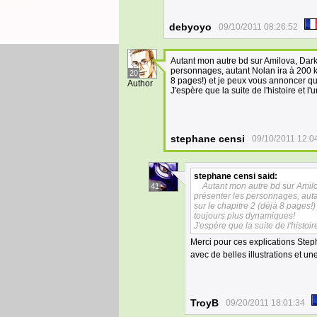
debyoyo
09/10/2011 08:26:52
Autant mon autre bd sur Amilova, Dark
personnages, autant Nolan ira à 200 k
20
8 pages!) et je peux vous annoncer qu
Author
J'espère que la suite de l'histoire et l'
stephane censi
09/10/2011 12:0
stephane censi
said:
Autant mon autre bd sur Amilo
41
présenter les personnages, auta
sur le chapitre 2 (déjà 8 pages!
toujours plus dynamiques!
J'espère que la suite de l'histoir
Merci pour ces explications Ste
avec de belles illustrations et
TroyB
09/20/2011 18:01:34