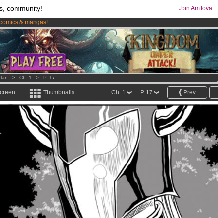
s, community!
Join Amilova
comics & mangas!
.
os
per month !
Get membership now
lan
>
Ch. 1
>
P. 17
screen
Thumbnails
Ch. 1
P. 17
Prev.