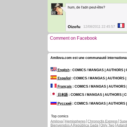
hum, de l'adn peut-être?
29
Oizofu
12/08/2011 22:45:57
Comment on Facebook
Amilova.com est une communauté internationale 
English
: COMICS / MANGAS | AUTHORS 
Español
: COMICS / MANGAS | AUTHORS 
Français
: COMICS / MANGAS | AUTHORS
日本語
: COMICS / MANGAS | AUTHORS |
Русский
: COMICS / MANGAS | AUTHORS
Top comics
Amilova
Hemispheres
Chronoctis Express
Supe
Bienvenidos A República Gada
Only Two
Astaro