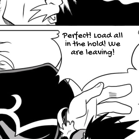
Perfect! Load all
in the hold! We
are leaving!