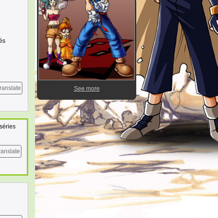
és
ranslate
See more
séries
ranslate