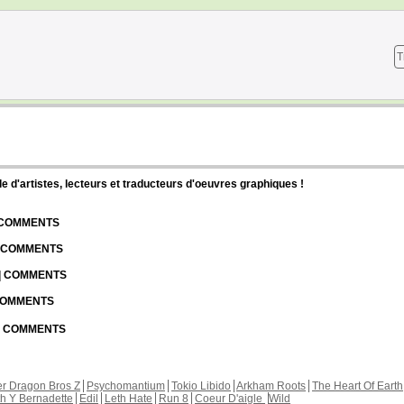
T
d'artistes, lecteurs et traducteurs d'oeuvres graphiques !
| COMMENTS
| COMMENTS
 | COMMENTS
 COMMENTS
 | COMMENTS
r Dragon Bros Z
Psychomantium
Tokio Libido
Arkham Roots
The Heart Of Earth
th Y Bernadette
Edil
Leth Hate
Run 8
Coeur D'aigle
Wild