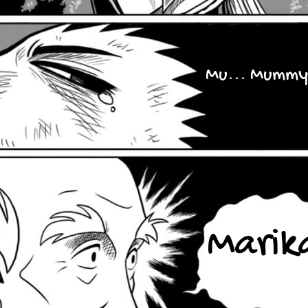
Mu... Mummy
Marik