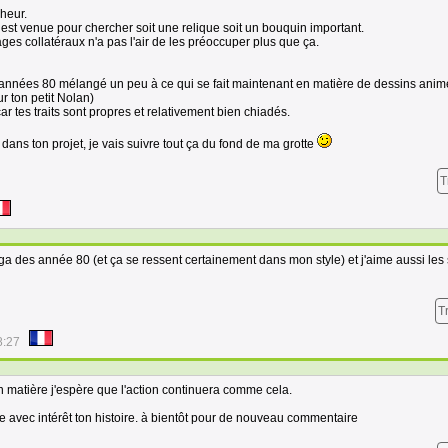
cheur.
est venue pour chercher soit une relique soit un bouquin important.
ges collatéraux n'a pas l'air de les préoccuper plus que ça.
 années 80 mélangé un peu à ce qui se fait maintenant en matière de dessins anim
ur ton petit Nolan)
ar tes traits sont propres et relativement bien chiadés.
 dans ton projet, je vais suivre tout ça du fond de ma grotte
T
nga des année 80 (et ça se ressent certainement dans mon style) et j'aime aussi les 
T
8:27
n matière j'espère que l'action continuera comme cela.
ivre avec intérêt ton histoire. à bientôt pour de nouveau commentaire