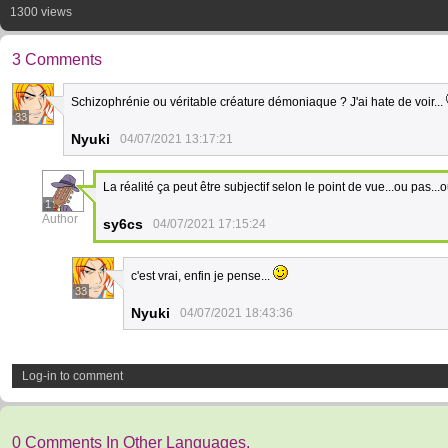
1300 views
3 Comments
Schizophrénie ou véritable créature démoniaque ? J'ai hate de voir...
33
Nyuki
04/07/2021 13:17:21
La réalité ça peut être subjectif selon le point de vue...ou pas...o
1
Author
sy6cs
04/07/2021 17:15:24
c'est vrai, enfin je pense...
33
Nyuki
04/07/2021 18:43:36
Log-in to comment
0 Comments In Other Languages.