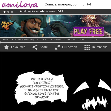
Comics, mangas, community!
Amilova
Kickstarter is now LIVE
!.
Already 100000
members
and 1000
comics & mangas!
.
Premium membership from
3.95 euros
per month !
Get membership
Home
>
Comics Directory
>
Comics
>
Thriller
>
Entxty
>
Ch. 1
>
P. 12
Favourites
Share
Full screen
Thumbnails