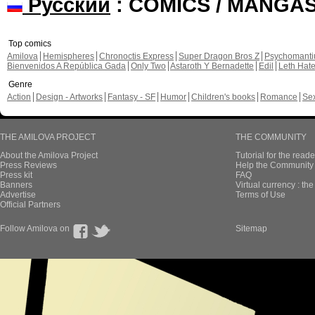
Русский
: COMICS / MANGA
Top comics
Amilova
Hemispheres
Chronoctis Express
Super Dragon Bros Z
Psychomant
Bienvenidos A República Gada
Only Two
Astaroth Y Bernadette
Edil
Leth Hat
Genre
Action
Design - Artworks
Fantasy - SF
Humor
Children's books
Romance
Se
THE AMILOVA PROJECT
THE COMMUNITY
About the Amilova Project
Tutorial for the reade
Press Reviews
Help the Community 
Press kit
FAQ
Banners
Virtual currency : th
Advertise
Terms of Use
Official Partners
Follow Amilova on
Sitemap