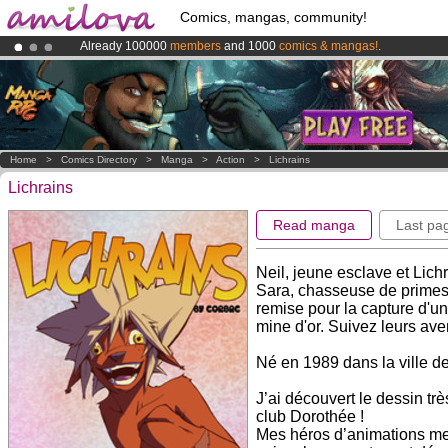
Comics, mangas, community!
Already 100000
members
and 1000
comics & mangas!
.
Premium membership from
3.95 euros
per month !
Get membership
Amilova
Kickstarter is now LIVE
!.
Home
>
Comics Directory
>
Manga
>
Action
>
Lichrains
Lichrains
Read manga
Last pa
Neil, jeune esclave et Lic
Sara, chasseuse de primes 
remise pour la capture d'un
mine d'or. Suivez leurs av
Né en 1989 dans la ville d
J’ai découvert le dessin trè
club Dorothée !
Mes héros d’animations me 