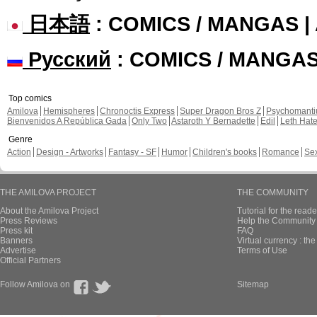
日本語
: COMICS / MANGAS 
Русский
: COMICS / MANGA
Top comics
Amilova
Hemispheres
Chronoctis Express
Super Dragon Bros Z
Psychomant
Bienvenidos A República Gada
Only Two
Astaroth Y Bernadette
Edil
Leth Hat
Genre
Action
Design - Artworks
Fantasy - SF
Humor
Children's books
Romance
Se
THE AMILOVA PROJECT
THE COMMUNITY
About the Amilova Project
Tutorial for the reade
Press Reviews
Help the Community 
Press kit
FAQ
Banners
Virtual currency : th
Advertise
Terms of Use
Official Partners
Follow Amilova on
Sitemap