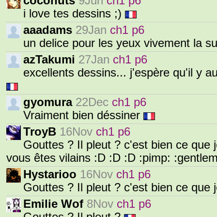
coconuts
9Jun
ch1 p6
i love tes dessins ;)
aaadams
29Jan
ch1 p6
un delice pour les yeux vivement la sui
azTakumi
27Jan
ch1 p6
excellents dessins... j'espère qu'il y 
gyomura
22Dec
ch1 p6
Vraiment bien déssiner
TroyB
16Nov
ch1 p6
Gouttes ? Il pleut ? c'est bien ce que
vous êtes vilains :D :D :D :pimp: :gentle
Hystarioo
16Nov
ch1 p6
Gouttes ? Il pleut ? c'est bien ce que
Emilie Wof
8Nov
ch1 p6