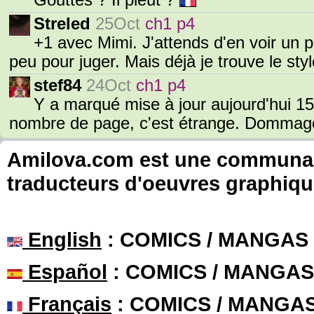
Gouttes ? Il pleut ?
Streled
25Oct
ch1 p4
+1 avec Mimi. J'attends d'en voir un p
peu pour juger. Mais déjà je trouve le sty
stef84
24Oct
ch1 p4
Y a marqué mise à jour aujourd'hui 1
nombre de page, c'est étrange. Dommage 
Amilova.com est une communauté
traducteurs d'oeuvres graphiqu
English
: COMICS / MANGAS
Español
: COMICS / MANGAS
Français
: COMICS / MANGA