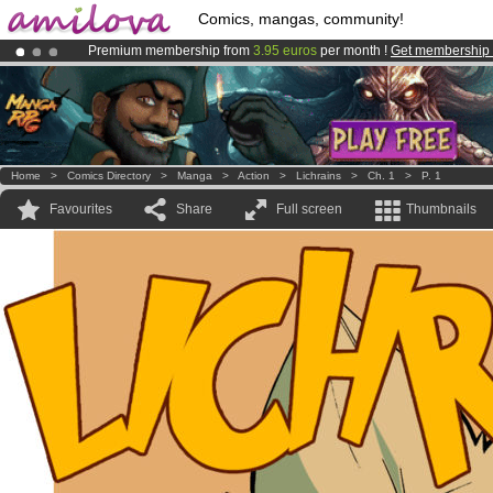
Comics, mangas, community!
Premium membership from
3.95 euros
per month !
Get membership
Amilova
Kickstarter is now LIVE
!.
Already 100000
members
and 1000
comics & mangas!
.
Home
>
Comics Directory
>
Manga
>
Action
>
Lichrains
>
Ch. 1
>
P. 1
Favourites
Share
Full screen
Thumbnails