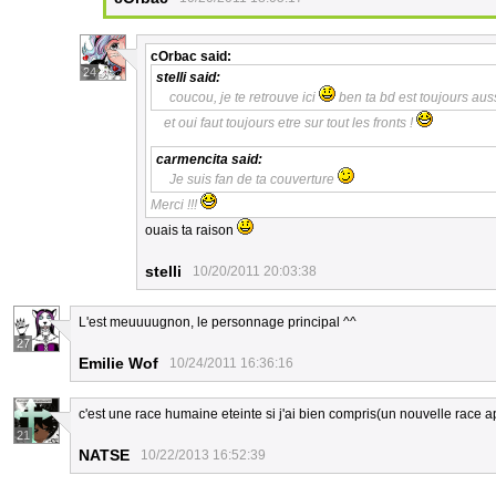
cOrbac
said:
24
stelli
said:
coucou, je te retrouve ici
ben ta bd est toujours aus
et oui faut toujours etre sur tout les fronts !
carmencita
said:
Je suis fan de ta couverture
Merci !!!
ouais ta raison
stelli
10/20/2011 20:03:38
L'est meuuuugnon, le personnage principal ^^
27
Emilie Wof
10/24/2011 16:36:16
c'est une race humaine eteinte si j'ai bien compris(un nouvelle race apr
21
NATSE
10/22/2013 16:52:39