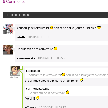
6 Comments
Log-in to comment
coucou, je te retrouve ici
ben ta bd est toujours aussi bien
24
stelli
10/20/2011 16:09:10
Je suis fan de ta couverture
27
carmencita
10/20/2011 18:03:58
stelli
said:
3
coucou, je te retrouve ici
ben ta bd est toujours aussi bie
Author
et oui faut toujours etre sur tout les fronts !
carmencita
said:
Je suis fan de ta couverture
Merci !!!
cOrbac
10/20/2011 18:05:17