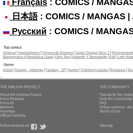
Français
: COMICS / MANGA
日本語
: COMICS / MANGAS 
Русский
: COMICS / MANGA
Top comics
Amilova
Hemispheres
Chronoctis Express
Super Dragon Bros Z
Psychomant
Bienvenidos A República Gada
Only Two
Astaroth Y Bernadette
Edil
Leth Hat
Genre
Action
Design - Artworks
Fantasy - SF
Humor
Children's books
Romance
Se
THE AMILOVA PROJECT
THE COMMUNITY
About the Amilova Project
Tutorial for the reade
Press Reviews
Help the Community 
Press kit
FAQ
Banners
Virtual currency : th
Advertise
Terms of Use
Official Partners
Follow Amilova on
Sitemap