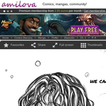
Comics, mangas, community!
Premium membership from
3.95 euros
per month !
Get membership
Already 100000
members
and 1000
comics & mangas!
.
Amilova
Kickstarter is now LIVE
!.
Home
>
Comics Directory
>
Manga
>
Thriller
>
Dissociée
>
Ch. 1
>
P. 6
Favourites
Share
Full screen
Thumbnails
we can