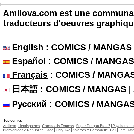
Amilova.com est une communauté
traducteurs d'oeuvres graphiqu
English
: COMICS / MANGAS
Español
: COMICS / MANGAS
Français
: COMICS / MANGA
日本語
: COMICS / MANGAS 
Русский
: COMICS / MANGA
Top comics
Amilova
Hemispheres
Chronoctis Express
Super Dragon Bros Z
Psychomant
Bienvenidos A República Gada
Only Two
Astaroth Y Bernadette
Edil
Leth Hat