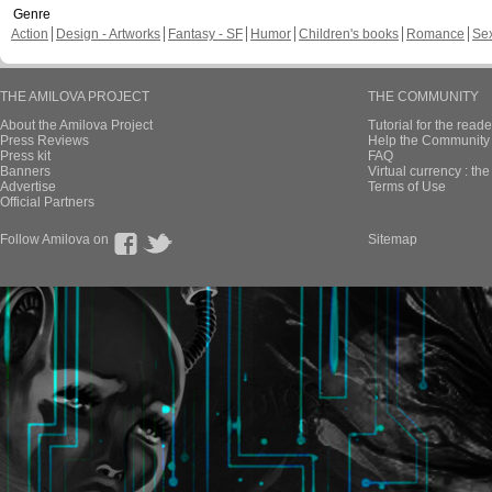
Genre
Action
Design - Artworks
Fantasy - SF
Humor
Children's books
Romance
Se
THE AMILOVA PROJECT
THE COMMUNITY
About the Amilova Project
Tutorial for the reade
Press Reviews
Help the Community 
Press kit
FAQ
Banners
Virtual currency : th
Advertise
Terms of Use
Official Partners
Follow Amilova on
Sitemap