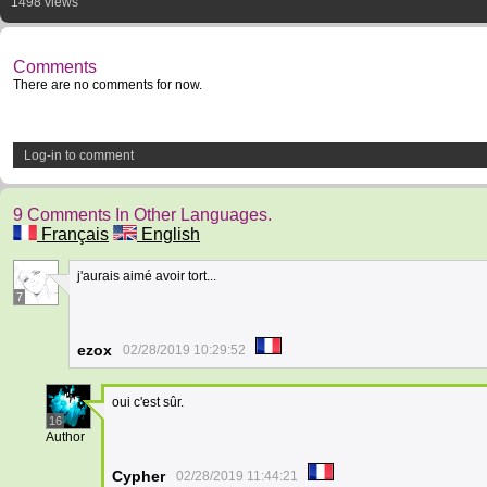
1498 views
Comments
There are no comments for now.
Log-in to comment
9 Comments In Other Languages.
Français
English
j'aurais aimé avoir tort...
7
ezox
02/28/2019 10:29:52
oui c'est sûr.
16
Author
Cypher
02/28/2019 11:44:21