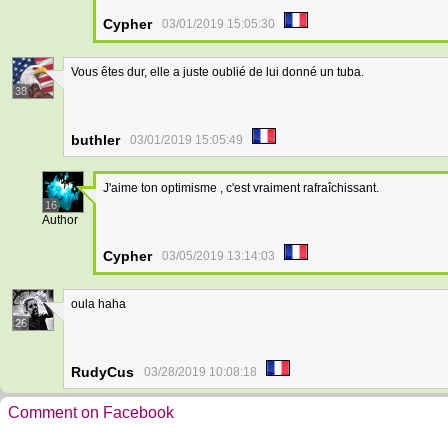
Cypher
03/01/2019 15:05:30
Vous êtes dur, elle a juste oublié de lui donné un tuba.
38
buthler
03/01/2019 15:05:49
J'aime ton optimisme , c'est vraiment rafraîchissant.
16
Author
Cypher
03/05/2019 13:14:03
oula haha
26
RudyCus
03/28/2019 10:08:18
Comment on Facebook