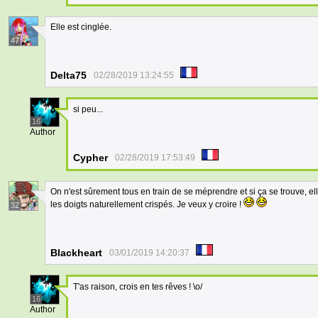
Elle est cinglée.
47
Delta75
02/28/2019 13:24:55
si peu...
16
Author
Cypher
02/28/2019 17:53:49
On n'est sûrement tous en train de se méprendre et si ça se trouve, el
les doigts naturellement crispés. Je veux y croire !
32
Blackheart
03/01/2019 14:20:37
T'as raison, crois en tes rêves ! \o/
16
Author