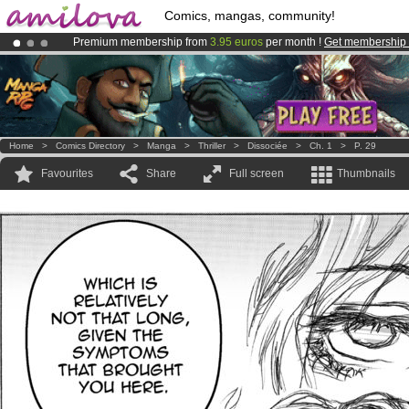
Comics, mangas, community!
Premium membership from
3.95 euros
per month !
Get membership
Amilova
Kickstarter is now LIVE
!.
Already 100000
members
and 1000
comics & mangas!
.
Home
>
Comics Directory
>
Manga
>
Thriller
>
Dissociée
>
Ch. 1
>
P. 29
Favourites
Share
Full screen
Thumbnails