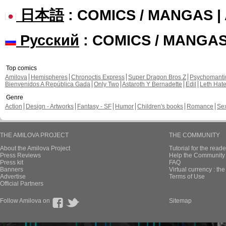
日本語
: COMICS / MANGAS 
Русский
: COMICS / MANGA
Top comics
Amilova
Hemispheres
Chronoctis Express
Super Dragon Bros Z
Psychomant
Bienvenidos A República Gada
Only Two
Astaroth Y Bernadette
Edil
Leth Hat
Genre
Action
Design - Artworks
Fantasy - SF
Humor
Children's books
Romance
Se
THE AMILOVA PROJECT
THE COMMUNITY
About the Amilova Project
Tutorial for the reade
Press Reviews
Help the Community 
Press kit
FAQ
Banners
Virtual currency : th
Advertise
Terms of Use
Official Partners
Follow Amilova on
Sitemap