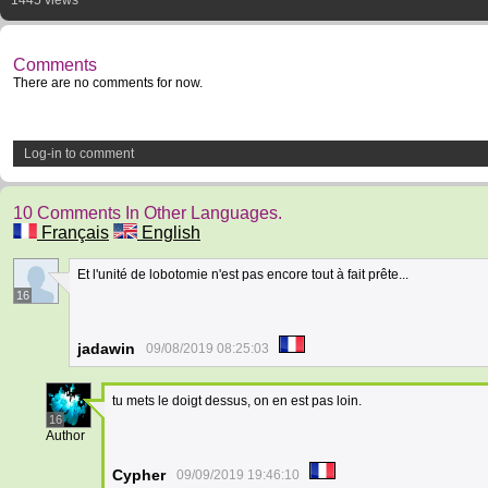
1445 views
Comments
There are no comments for now.
Log-in to comment
10 Comments In Other Languages.
Français
English
Et l'unité de lobotomie n'est pas encore tout à fait prête...
16
jadawin
09/08/2019 08:25:03
tu mets le doigt dessus, on en est pas loin.
16
Author
Cypher
09/09/2019 19:46:10