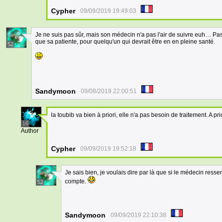
Cypher
09/09/2019 19:49:03
Je ne suis pas sûr, mais son médecin n'a pas l'air de suivre euh… Pas v
que sa patiente, pour quelqu'un qui devrait être en en pleine santé.
52
Sandymoon
09/08/2019 22:00:51
la toubib va bien à priori, elle n'a pas besoin de traitement. A prio
16
Author
Cypher
09/09/2019 19:52:18
Je sais bien, je voulais dire par là que si le médecin ress
compte.
52
Sandymoon
09/09/2019 22:10:38