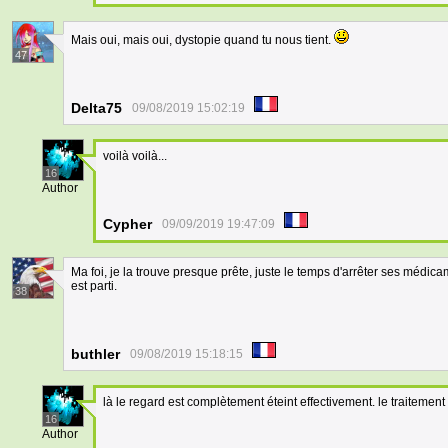
Mais oui, mais oui, dystopie quand tu nous tient.
47
Delta75
09/08/2019 15:02:19
voilà voilà...
16
Author
Cypher
09/09/2019 19:47:09
Ma foi, je la trouve presque prête, juste le temps d'arrêter ses médic
est parti.
38
buthler
09/08/2019 15:18:15
là le regard est complètement éteint effectivement. le traitement 
16
Author