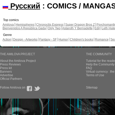
Русский
: COMICS / MANGA
Top comics
Amilova
Hemispheres
Chronoctis Express
Super Dragon Bros Z
Psychomant
Bienvenidos A República Gada
Only Two
Astaroth Y Bernadette
Edil
Leth Hat
Genre
Action
Design - Artworks
Fantasy - SF
Humor
Children's books
Romance
Se
THE AMILOVA PROJECT
THE COMMUNITY
About the Amilova Project
Tutorial for the reade
Press Reviews
Help the Community 
Press kit
FAQ
Banners
Virtual currency : th
Advertise
Terms of Use
Official Partners
Follow Amilova on
Sitemap