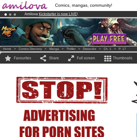
Comics, mangas, community!
Amilova
Kickstarter is now LIVE
!.
Premium membership from
3.95 euros
per month !
Get membership
Already 134393
members
and 1208
comics & mangas!
.
Home
>
Comics Directory
>
Manga
>
Thriller
>
Dissociée
>
Ch. 1
>
P. 17
Favourites
Share
Full screen
Thumbnails