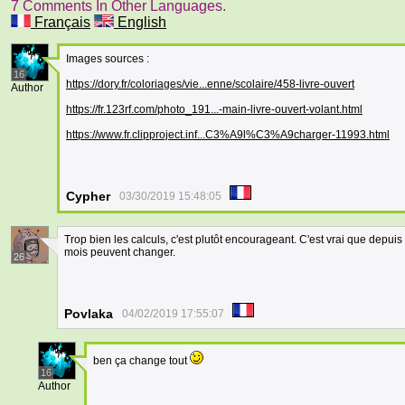
7 Comments In Other Languages.
Français
English
Images sources :
16
https://dory.fr/coloriages/vie...enne/scolaire/458-livre-ouvert
Author
https://fr.123rf.com/photo_191...-main-livre-ouvert-volant.html
https://www.fr.clipproject.inf...C3%A9l%C3%A9charger-11993.html
Cypher
03/30/2019 15:48:05
Trop bien les calculs, c'est plutôt encourageant. C'est vrai que depu
mois peuvent changer.
26
Povlaka
04/02/2019 17:55:07
ben ça change tout
16
Author