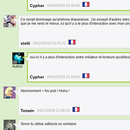
Cypher
04/02/2019 19:36:06
Ce serait dommage qu'amilova disparaisse.. j'ai essayé d'autres sites et
que je me sens le mieux, ici qu'il y a le plus d'interaction avec mon pro
24
stelli
04/14/2019 23:55:21
oui ici il y a plus d'interaction antre créateur et lecteurs qu'ailleu
16
Author
Cypher
04/21/2019 22:18:54
Abonnement = No pub ! Huhu !
4
Tezwin
04/17/2019 21:36:34
Sinon tu utilise adblock ou similaire.
33