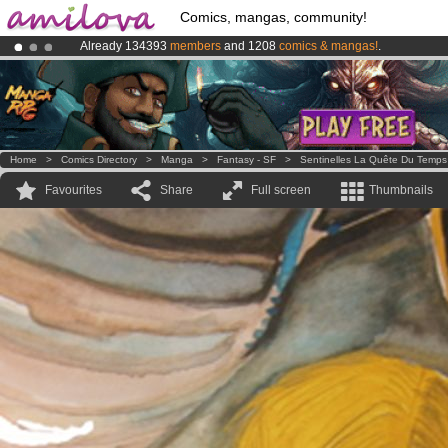
Comics, mangas, community!
Already 134393
members
and 1208
comics & mangas!
.
Amilova
Kickstarter is now LIVE
!.
Premium membership from
3.95 euros
per month !
Get membership
Home
>
Comics Directory
>
Manga
>
Fantasy - SF
>
Sentinelles La Quête Du Temps
Favourites
Share
Full screen
Thumbnails