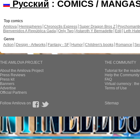
Русский
: COMICS / MANGA
Top comics
Amilova
Hemispheres
Chronoctis Express
Super Dragon Bros Z
Psychomant
Bienvenidos A República Gada
Only Two
Astaroth Y Bernadette
Edil
Leth Hat
Genre
Action
Design - Artworks
Fantasy - SF
Humor
Children's books
Romance
Se
THE AMILOVA PROJECT
THE COMMUNITY
About the Amilova Project
Tutorial for the reade
Press Reviews
Help the Community 
Press kit
FAQ
Banners
Virtual currency : th
Advertise
Terms of Use
Official Partners
Follow Amilova on
Sitemap