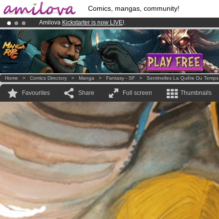
Comics, mangas, community!
Amilova
Kickstarter is now LIVE
!.
Already 134393
members
and 1208
comics & mangas!
.
Premium membership from
3.95 euros
per month !
Get membership
Home
>
Comics Directory
>
Manga
>
Fantasy - SF
>
Sentinelles La Quête Du Temps
Favourites
Share
Full screen
Thumbnails