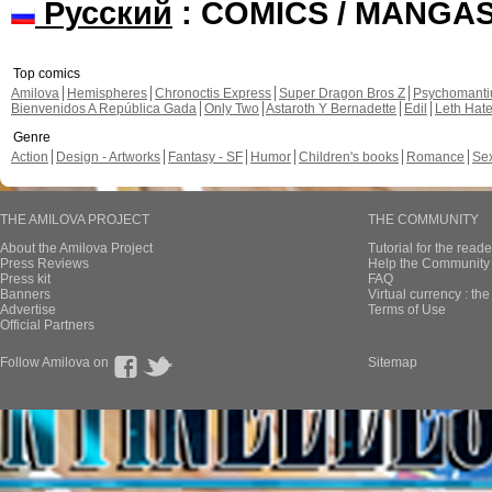
Русский
: COMICS / MANGA
Top comics
Amilova
Hemispheres
Chronoctis Express
Super Dragon Bros Z
Psychomant
Bienvenidos A República Gada
Only Two
Astaroth Y Bernadette
Edil
Leth Hat
Genre
Action
Design - Artworks
Fantasy - SF
Humor
Children's books
Romance
Se
THE AMILOVA PROJECT
THE COMMUNITY
About the Amilova Project
Tutorial for the reade
Press Reviews
Help the Community 
Press kit
FAQ
Banners
Virtual currency : th
Advertise
Terms of Use
Official Partners
Follow Amilova on
Sitemap