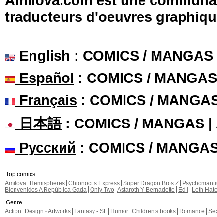
Amilova.com est une communauté
traducteurs d'oeuvres graphiqu
English
: COMICS / MANGAS
Español
: COMICS / MANGAS
Français
: COMICS / MANGA
日本語
: COMICS / MANGAS 
Русский
: COMICS / MANGA
Top comics
Amilova
Hemispheres
Chronoctis Express
Super Dragon Bros Z
Psychomant
Bienvenidos A República Gada
Only Two
Astaroth Y Bernadette
Edil
Leth Hat
Genre
Action
Design - Artworks
Fantasy - SF
Humor
Children's books
Romance
Se