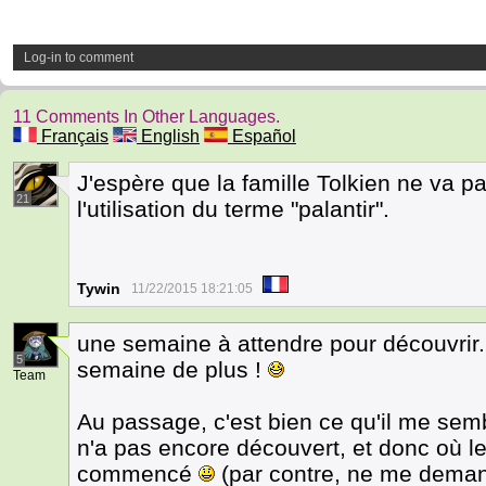
Log-in to comment
11 Comments In Other Languages.
Français
English
Español
J'espère que la famille Tolkien ne va p
21
l'utilisation du terme "palantir".
Tywin
11/22/2015 18:21:05
une semaine à attendre pour découvrir...
5
semaine de plus !
Team
Au passage, c'est bien ce qu'il me sembl
n'a pas encore découvert, et donc où l
commencé
(par contre, ne me dema