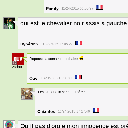
Pondy
11/24/2015 02:09:37
qui est le chevalier noir assis a gauche
11
Hypérion
11/23/2015 17:05:27
Réponse la semaine prochaine
30
Author
Ouv
11/23/2015 18:30:31
T'es pire que la série animé ^^
28
Chiantos
11/24/2015 17:17:40
Oufff pas d'orgie mon innocence est p