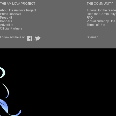
THE AMILOVA PROJECT
THE COMMUNITY
About the Amilova Project
Tutorial for the reade
Press Reviews
Help the Community 
Press kit
FAQ
Banners
Virtual currency : th
Advertise
Terms of Use
Official Partners
Follow Amilova on
Sitemap