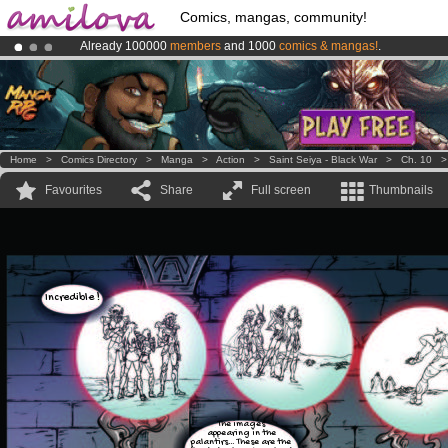
Comics, mangas, community!
Already 100000
members
and 1000
comics & mangas!
.
Amilova
Kickstarter is now LIVE
!.
Premium membership from
3.95 euros
per month !
Get membership
Home
>
Comics Directory
>
Manga
>
Action
>
Saint Seiya - Black War
>
Ch. 10
Favourites
Share
Full screen
Thumbnails
Incredible !
The images
appearing in the
palantirs… These are the