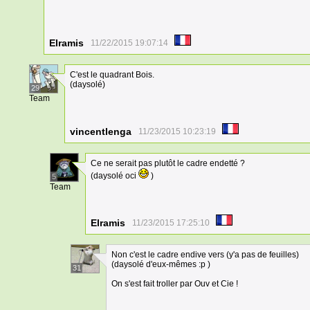
Elramis
11/22/2015 19:07:14
C'est le quadrant Bois.
(daysolé)
29
Team
vincentlenga
11/23/2015 10:23:19
Ce ne serait pas plutôt le cadre endetté ?
(daysolé oci
)
5
Team
Elramis
11/23/2015 17:25:10
Non c'est le cadre endive vers (y'a pas de feuilles)
(daysolé d'eux-mêmes :p )
31
On s'est fait troller par Ouv et Cie !