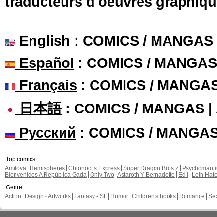
traducteurs d'oeuvres graphiqu
English
: COMICS / MANGAS
Español
: COMICS / MANGAS
Français
: COMICS / MANGA
日本語
: COMICS / MANGAS 
Русский
: COMICS / MANGA
Top comics
Amilova
Hemispheres
Chronoctis Express
Super Dragon Bros Z
Psychomant
Bienvenidos A República Gada
Only Two
Astaroth Y Bernadette
Edil
Leth Hat
Genre
Action
Design - Artworks
Fantasy - SF
Humor
Children's books
Romance
Se