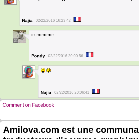
8
Najia
02/22/2016 16:23:42
mdrrrrrrrrrrrrrr
31
Pondy
02/22/2016 20:00:56
8
Najia
02/22/2016 20:06:41
Comment on Facebook
Amilova.com est une communauté