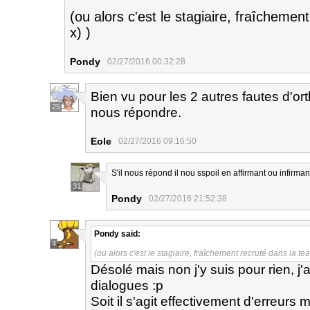
(ou alors c'est le stagiaire, fraîchemen
x) )
Pondy
02/27/2016 00:32:28
Bien vu pour les 2 autres fautes d'or
25
nous répondre.
Eole
02/27/2016 09:16:50
S'il nous répond il nou sspoil en affirmant ou infirman
31
Pondy
02/27/2016 21:52:38
Pondy
said:
4
(ou alors c'est le stagiaire, fraîchement recruté dans la tea
Désolé mais non j'y suis pour rien, 
dialogues :p
Soit il s'agit effectivement d'erreurs 