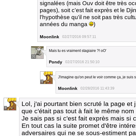
signalées (mais Ouv doit être très oc
pages), soit c'est fait exprès et le Dj
l'hypothèse qu'il ne soit pas très cult
années du manga
)
Moonlink
02/27/2016 09:57:11
Mais tu es vraiment stagiaire ?! oO'
31
Pondy
02/27/2016 21:50:10
J'imagine qu'on peut le voir comme ça, je suis
4
Moonlink
02/28/2016 11:43:39
Lol, j'ai pourtant bien scruté la page et
4
que c'était pas tout à fait le même nom 
Je sais pas si c'est fait exprès mais si c'
En tout cas la suite promet d'être intére
adversaires qui ne se sous-estiment pa