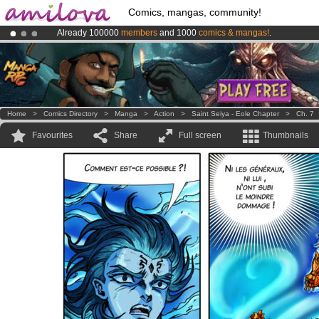
Comics, mangas, community!
Already 100000
members
and 1000
comics & mangas!
.
Premium membership from
3.95 euros
per month !
Get membership
Amilova
Kickstarter is now LIVE
!.
Home
>
Comics Directory
>
Manga
>
Action
>
Saint Seiya - Eole Chapter
>
Ch. 7
Favourites
Share
Full screen
Thumbnails