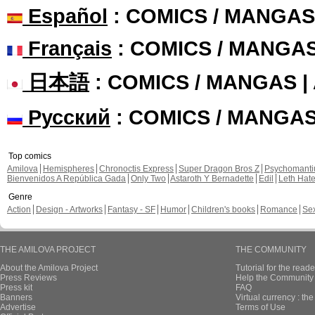
Español
: COMICS / MANGAS
Français
: COMICS / MANGA
日本語
: COMICS / MANGAS 
Русский
: COMICS / MANGA
Top comics
Amilova
Hemispheres
Chronoctis Express
Super Dragon Bros Z
Psychomant
Bienvenidos A República Gada
Only Two
Astaroth Y Bernadette
Edil
Leth Hat
Genre
Action
Design - Artworks
Fantasy - SF
Humor
Children's books
Romance
Se
THE AMILOVA PROJECT
THE COMMUNITY
About the Amilova Project
Tutorial for the reade
Press Reviews
Help the Community 
Press kit
FAQ
Banners
Virtual currency : th
Advertise
Terms of Use