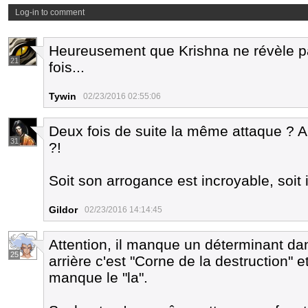
Log-in to comment
Heureusement que Krishna ne révèle pas
21
fois...
Tywin
02/23/2016 02:55:06
Deux fois de suite la même attaque ? Al
31
?!
Soit son arrogance est incroyable, soit i
Gildor
02/23/2016 14:14:45
Attention, il manque un déterminant da
25
arrière c'est "Corne de la destruction" et
manque le "la".