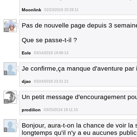
Moonlink
02/23/2016 20:28:11
Pas de nouvelle page depuis 3 semaine
25
Que se passe-t-il ?
Eole
03/14/2016 19:06:13
Je confirme,ça manque d'aventure par i
2
djao
03/24/2016 23:31:22
Un petit message d'encouragement pour 
11
prodilion
03/25/2016 19:11:15
Bonjour, aura-t-on la chance de voir la
1
longtemps qu'il n'y a eu aucunes publica