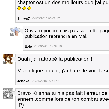
chapter est un des meilleurs que j'ai pu 
Shiryu7
04/03/2016 05:02:17
Ouv a répondu mais pas sur cette page,
25
publication reprendra en Mai.
Eole
04/09/2016 17:32:19
Ouah j'ai rattrapé la publication !
5
Magnifique boulot, j'ai hâte de voir la su
Jenoxa
04/07/2016 00:51:43
Bravo Krishna tu n'a pas fait l'erreur de
11
ennemi,comme lors de ton combat avec 
:P)