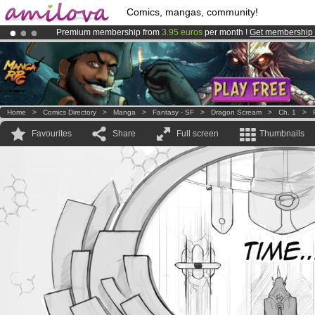
Comics, mangas, community!
Premium membership from
3.95 euros
per month !
Get membership
Amilova
Kickstarter is now LIVE
!.
Already 100000
members
and 1000
comics & mangas!
.
Home
>
Comics Directory
>
Manga
>
Fantasy - SF
>
Dragon Scream
>
Ch. 1
>
Favourites
Share
Full screen
Thumbnails