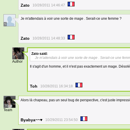
Zato
10/28/2011 14:46:47
Je m'attendais à voir une sorte de mage . Serait-ce une femme ?
5
Zato
10/28/2011 14:48:33
Zato
said:
7
Je m'attendais à voir une sorte de mage . Serait-ce une fem
Author
Il s'agit d'un homme, et il n'est pas exactement un mage. Déso
Toh
10/28/2011 16:34:18
Alors là chapeau, pas un seul bug de perspective, c'est juste impressi
36
Team
Byabya~~♥
10/29/2011 23:54:50