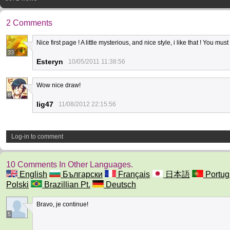
2 Comments
Nice first page ! A little mysterious, and nice style, i like that ! You 
33
Esteryn
10/05/2011 11:38:56
Wow nice draw!
8
lig47
11/08/2012 22:15:56
Log-in to comment
10 Comments In Other Languages.
English
Български
Français
日本語
Portug
Polski
Brazillian Pt.
Deutsch
Bravo, je continue!
5