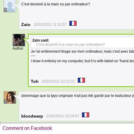
C'est dessiné à la main ou par ordinateur?
5
Zato
10/31/2011 11:52:57
Zato
said:
7
C'est dessiné à la main ou par ordinateur?
Author
Je l'ai entièrement tirage sur mon ordinateur, mais c'est avec 
----
I draw it entirely on my computer, but it is with tablet so "hand 
Toh
10/31/2011 12:12:21
(dommage que la typo originale n'ait pas été gardé par le traducteur j
2
bloodwarp
11/01/2011 23:18:07
Comment on Facebook