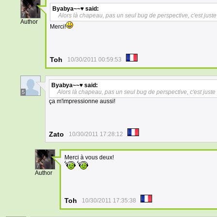
Byabya~~♥
said:
7
Alors là chapeau, pas un seul bug de perspective, c'est just
Author
Merci!
Toh
10/30/2011 00:59:53
Byabya~~♥
said:
Alors là chapeau, pas un seul bug de perspective, c'est juste
5
ça m'impressionne aussi!
Zato
10/30/2011 17:28:12
Merci à vous deux!
7
Author
Toh
10/30/2011 17:35:38