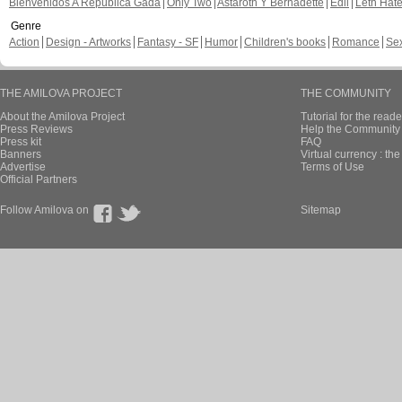
Bienvenidos A República Gada
Only Two
Astaroth Y Bernadette
Edil
Leth Hat
Genre
Action
Design - Artworks
Fantasy - SF
Humor
Children's books
Romance
Se
THE AMILOVA PROJECT
THE COMMUNITY
About the Amilova Project
Tutorial for the reade
Press Reviews
Help the Community 
Press kit
FAQ
Banners
Virtual currency : th
Advertise
Terms of Use
Official Partners
Follow Amilova on
Sitemap