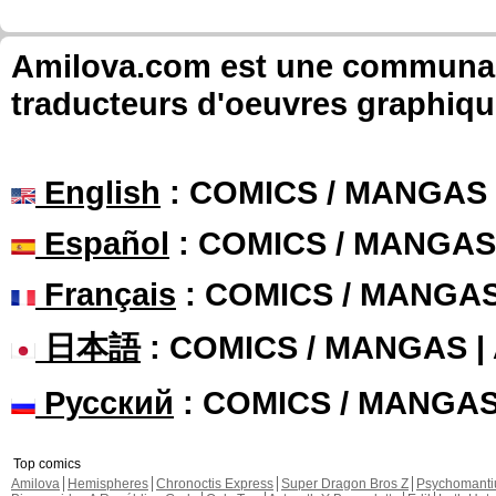
Amilova.com est une communauté
traducteurs d'oeuvres graphiqu
English
: COMICS / MANGAS
Español
: COMICS / MANGAS
Français
: COMICS / MANGA
日本語
: COMICS / MANGAS 
Русский
: COMICS / MANGA
Top comics
Amilova
Hemispheres
Chronoctis Express
Super Dragon Bros Z
Psychomant