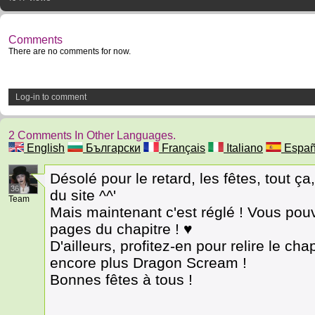
Comments
There are no comments for now.
Log-in to comment
2 Comments In Other Languages.
English
Български
Français
Italiano
Españ
Désolé pour le retard, les fêtes, tout ç
36
du site ^^'
Team
Mais maintenant c'est réglé ! Vous pouv
pages du chapitre ! ♥
D'ailleurs, profitez-en pour relire le cha
encore plus Dragon Scream !
Bonnes fêtes à tous !