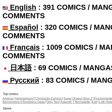
English
: 391 COMICS / MANG
COMMENTS
Español
: 320 COMICS / MAN
COMMENTS
Français
: 1009 COMICS / MA
COMMENTS
日本語
: 69 COMICS / MANGA
Русский
: 83 COMICS / MAN
Top comics
Amilova
Hemispheres
Chronoctis Express
Super Dragon Bros Z
Psychomant
Bienvenidos A República Gada
Only Two
Astaroth Y Bernadette
Edil
Leth Hat
Genre