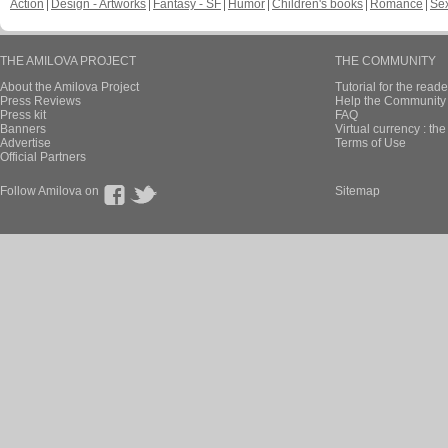
Action
Design - Artworks
Fantasy - SF
Humor
Children's books
Romance
Se
THE AMILOVA PROJECT
THE COMMUNITY
About the Amilova Project
Tutorial for the reade
Press Reviews
Help the Community 
Press kit
FAQ
Banners
Virtual currency : th
Advertise
Terms of Use
Official Partners
Follow Amilova on
Sitemap