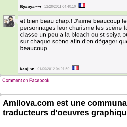
Byabya~~♥
12/28/2011 04:40:10
et bien beau chap.! J'aime beaucoup le
1
personnages leur charisme les scène fa
classe un peu a la bleach ou st seiya 
sur chaque scène afin d'en dégager que
beaucoup.
kenjinn
01/09/2012 04:01:50
Comment on Facebook
Amilova.com est une communauté
traducteurs d'oeuvres graphiqu