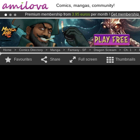
Comics, mangas, community!
Premium membership from
3.95 euros
per month !
Get membership
Already 100000
members
and 1000
comics & mangas!
.
Amilova
Kickstarter is now LIVE
!.
Home
>
Comics Directory
>
Manga
>
Fantasy - SF
>
Dragon Scream
>
Ch. 1
>
Favourites
Share
Full screen
Thumbnails