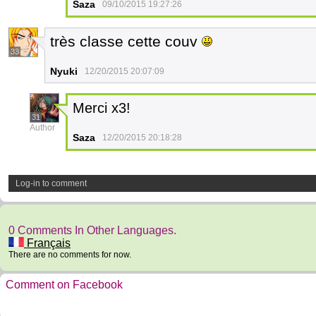
Saza
09/10/2015 19:27:26
très classe cette couv
33
Nyuki
12/20/2015 20:07:09
Merci x3!
31
Author
Saza
12/20/2015 20:18:28
Log-in to comment
0 Comments In Other Languages.
Français
There are no comments for now.
Comment on Facebook