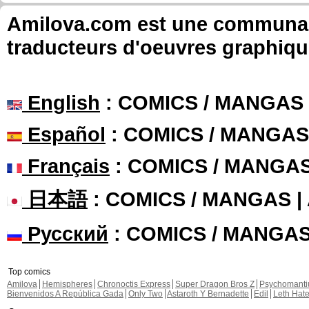
Amilova.com est une communauté
traducteurs d'oeuvres graphiqu
English
: COMICS / MANGAS
Español
: COMICS / MANGAS
Français
: COMICS / MANGA
日本語
: COMICS / MANGAS 
Русский
: COMICS / MANGA
Top comics
Amilova
Hemispheres
Chronoctis Express
Super Dragon Bros Z
Psychomant
Bienvenidos A República Gada
Only Two
Astaroth Y Bernadette
Edil
Leth Hat