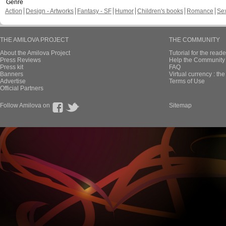
Genre
Action
Design - Artworks
Fantasy - SF
Humor
Children's books
Romance
Se
THE AMILOVA PROJECT
THE COMMUNITY
About the Amilova Project
Tutorial for the reade
Press Reviews
Help the Community 
Press kit
FAQ
Banners
Virtual currency : th
Advertise
Terms of Use
Official Partners
Follow Amilova on
Sitemap