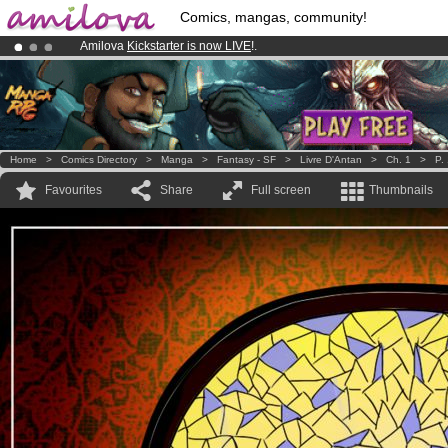
Comics, mangas, community!
Amilova
Kickstarter is now LIVE
!.
Premium membership from
3.95 euros
per month !
Get membership
Already 134393
members
and 1208
comics & mangas!
.
Home
>
Comics Directory
>
Manga
>
Fantasy - SF
>
Livre D'Antan
>
Ch. 1
>
P.
Favourites
Share
Full screen
Thumbnails