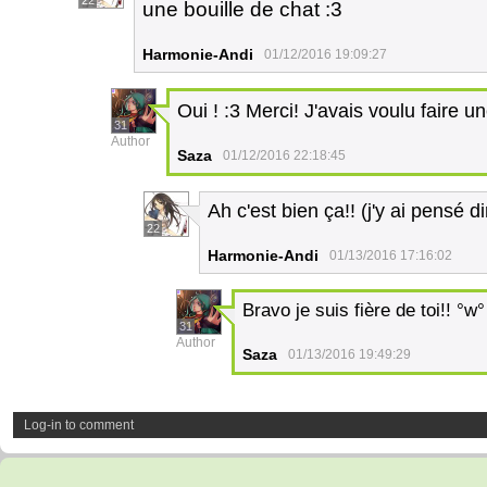
22
une bouille de chat :3
Harmonie-Andi
01/12/2016 19:09:27
Oui ! :3 Merci! J'avais voulu faire 
31
Author
Saza
01/12/2016 22:18:45
Ah c'est bien ça!! (j'y ai pensé d
22
Harmonie-Andi
01/13/2016 17:16:02
Bravo je suis fière de toi!! °w°
31
Author
Saza
01/13/2016 19:49:29
Log-in to comment