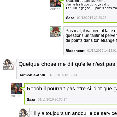
Ouais on s'égare (GARE!)...
J'aime les hippo donc ça va! :p
31
PS: Julius gagne 10 points dans ma 
Author
Saza
01/12/2016 22:20:25
Pas mal, il va bientôt faire 
questions un tantinet perve
32
de points dans ton étrange 
Blackheart
01/14/2016 14:12:01
Quelque chose me dit qu'elle n'est pas
22
Harmonie-Andi
01/11/2016 18:12:34
Roooh il pourrait pas être si idiot qu
31
Author
Saza
01/11/2016 20:35:17
il y a toujours un andouille de service 