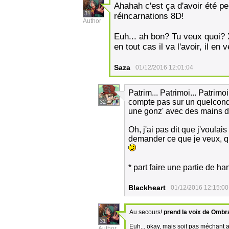
Ahahah c'est ça d'avoir été p
31
réincarnations 8D!
Author
Euh... ah bon? Tu veux quoi? 
en tout cas il va l'avoir, il 
Saza
01/12/2016 12:01:04
Patrim... Patrimoi... Patrimo
compte pas sur un quelconq
32
une gonz' avec des mains de
Oh, j'ai pas dit que j'voulais
demander ce que je veux, qua
* part faire une partie de 
Blackheart
01/12/2016 12:15:00
Au secours!
prend la voix de Ombra
31
Euh... okay, mais soit pas méchant 
Author