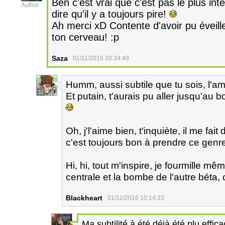
Ben c'est vrai que c'est pas le plus int
Author
dire qu'il y a toujours pire!
Ah merci xD Contente d'avoir pu éveill
ton cerveau! :p
Saza
01/11/2016 20:34:49
Humm, aussi subtile que tu sois, l'ami
32
Et putain, t'aurais pu aller jusqu'au 
Oh, j'l'aime bien, t'inquiète, il me fait 
c'est toujours bon à prendre ce genre
Hi, hi, tout m'inspire, je fourmille m
centrale et la bombe de l'autre béta, 
Blackheart
01/12/2016 10:14:33
Ma subtilité à été déjà été plu effi