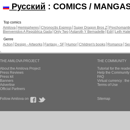
Русский
: COMICS / MANGA
Top comics
Amilova
Hemispheres
Chronoctis Express
Super Dragon Bros Z
Psychomant
Bienvenidos A República Gada
Only Two
Astaroth Y Bernadette
Edil
Leth Hat
Genre
Action
Design - Artworks
Fantasy - SF
Humor
Children's books
Romance
Se
THE AMILOVA PROJECT
THE COMMUNITY
About the Amilova Project
Tutorial for the reade
Press Reviews
Help the Community 
Press kit
FAQ
Banners
Virtual currency : th
Advertise
Terms of Use
Official Partners
Follow Amilova on
Sitemap