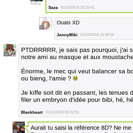
Author
Saza
01/10/2016 16:25:41
Ouais XD
37
JennyMiki
01/10/2016 16:38:50
PTDRRRRR, je sais pas pourquoi, j'ai s
32
notre ami au masque et aux moustache
Énorme, le mec qui veut balancer sa bo
ou bieng, l'amie ?
Je kiffe soit dit en passant, les tenues
filer un embryon d'idée pour bibi, hé, h
Blackheart
01/11/2016 00:22:51
Aurait tu saisi la référence 8D? Ne me
31