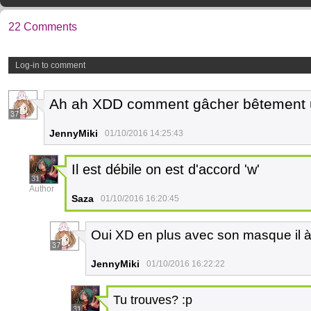
22 Comments
Log-in to comment
Ah ah XDD comment gâcher bêtement 
37
JennyMiki
01/10/2016 14:25:43
Il est débile on est d'accord 'w'
31
Author
Saza
01/10/2016 16:20:45
Oui XD en plus avec son masque il à
37
JennyMiki
01/10/2016 16:22:22
Tu trouves? :p
31