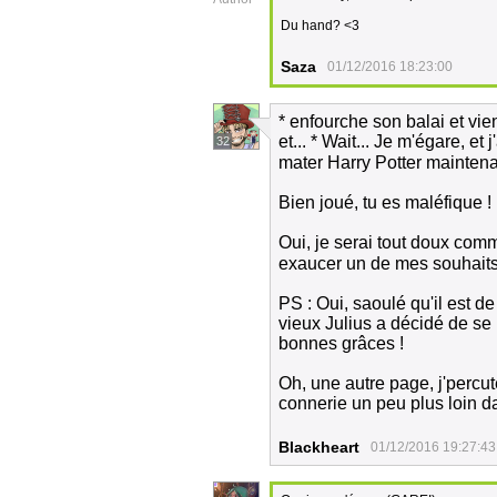
Du hand? <3
Saza
01/12/2016 18:23:00
* enfourche son balai et vi
et... * Wait... Je m'égare, e
32
mater Harry Potter mainten
Bien joué, tu es maléfique !
Oui, je serai tout doux com
exaucer un de mes souhaits
PS : Oui, saoulé qu'il est de
vieux Julius a décidé de se 
bonnes grâces !
Oh, une autre page, j'percu
connerie un peu plus loin d
Blackheart
01/12/2016 19:27:43