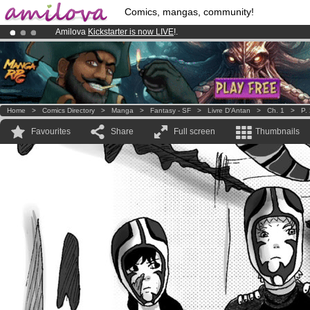
Comics, mangas, community!
Amilova
Kickstarter is now LIVE
!.
Already 100000
members
and 1000
comics & mangas!
.
Premium membership from
3.95 euros
per month !
Get membership
Home
>
Comics Directory
>
Manga
>
Fantasy - SF
>
Livre D'Antan
>
Ch. 1
>
P.
Favourites
Share
Full screen
Thumbnails