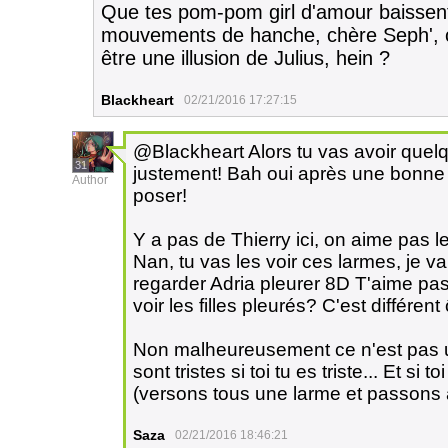
Que tes pom-pom girl d'amour baissent
mouvements de hanche, chère Seph', c'e
être une illusion de Julius, hein ?
Blackheart
02/21/2016 17:27:15
@Blackheart Alors tu vas avoir quel
31
justement! Bah oui après une bonne 
Author
poser!
Y a pas de Thierry ici, on aime pas l
Nan, tu vas les voir ces larmes, je vai
regarder Adria pleurer 8D T'aime pas 
voir les filles pleurés? C'est différen
Non malheureusement ce n'est pas u
sont tristes si toi tu es triste... Et si 
(versons tous une larme et passons 
Saza
02/21/2016 18:46:21