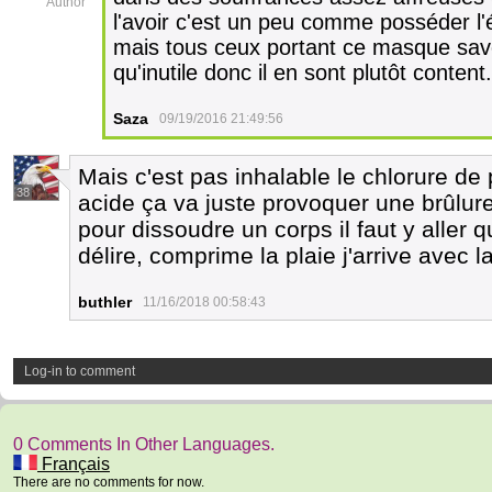
Author
l'avoir c'est un peu comme posséder l
mais tous ceux portant ce masque saven
qu'inutile donc il en sont plutôt content.
Saza
09/19/2016 21:49:56
Mais c'est pas inhalable le chlorure de
38
acide ça va juste provoquer une brûlure
pour dissoudre un corps il faut y aller
délire, comprime la plaie j'arrive avec l
buthler
11/16/2018 00:58:43
Log-in to comment
0 Comments In Other Languages.
Français
There are no comments for now.