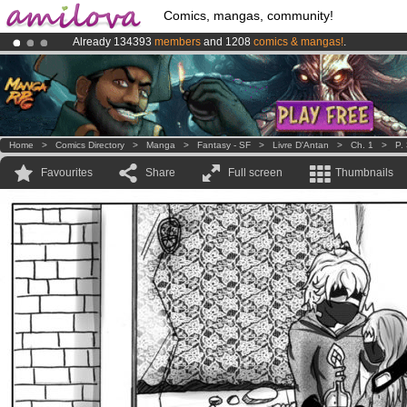
Comics, mangas, community!
Already 134393
members
and 1208
comics & mangas!
.
Premium membership from
3.95 euros
per month !
Get membership
Amilova
Kickstarter is now LIVE
!.
Home
>
Comics Directory
>
Manga
>
Fantasy - SF
>
Livre D'Antan
>
Ch. 1
>
P.
Favourites
Share
Full screen
Thumbnails