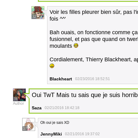
Voir les filles pleurer bien sûr, pas
32
fois ^^'
Bah ouais, on fonctionne comme ça 
fusionnel, et pas que quand on twer
moulants
Cordialement, Thierry Blackheart,
Blackheart
02/23/2016 18:52:51
Oui TwT Mais tu sais que je suis horr
31
Author
Saza
02/21/2016 18:42:18
Oh oui je sais XD
37
JennyMiki
02/21/2016 19:37:02