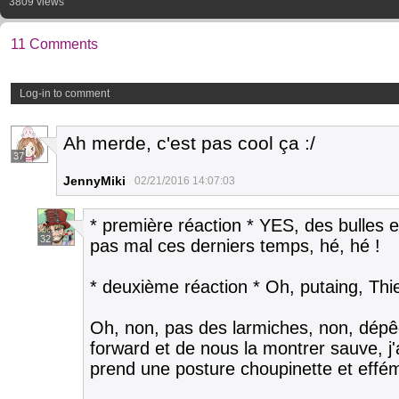
3809 views
11 Comments
Log-in to comment
Ah merde, c'est pas cool ça :/
37
JennyMiki
02/21/2016 14:07:03
* première réaction * YES, des bulles 
32
pas mal ces derniers temps, hé, hé !
* deuxième réaction * Oh, putaing, Thie
Oh, non, pas des larmiches, non, dépêc
forward et de nous la montrer sauve, j'a
prend une posture choupinette et effé