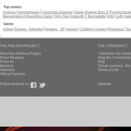
Top comics
Amilova
Hemispheres
Chronoctis Express
Super Dragon Bros Z
Psychomant
Bienvenidos A República Gada
Only Two
Astaroth Y Bernadette
Edil
Leth Hat
Genre
Action
Design - Artworks
Fantasy - SF
Humor
Children's books
Romance
Se
THE AMILOVA PROJECT
THE COMMUNITY
About the Amilova Project
Tutorial for the reade
Press Reviews
Help the Community 
Press kit
FAQ
Banners
Virtual currency : th
Advertise
Terms of Use
Official Partners
Follow Amilova on
Sitemap