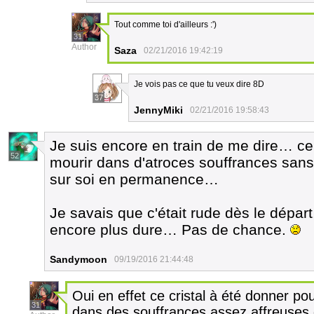
Tout comme toi d'ailleurs :')
31
Author
Saza
02/21/2016 19:42:19
Je vois pas ce que tu veux dire 8D
37
JennyMiki
02/21/2016 19:58:43
Je suis encore en train de me dire… ce cr
52
mourir dans d'atroces souffrances sa
sur soi en permanence…
Je savais que c'était rude dès le départ,
encore plus dure… Pas de chance.
Sandymoon
09/19/2016 21:44:48
Oui en effet ce cristal à été donner pou
31
dans des souffrances assez affreuses 