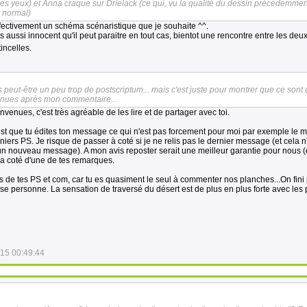
 les yeux) et Anna craque sur Drielack (ce qui, vu la qualité du dessin précédemment
 normal)
 effectivement un schéma scénaristique que je souhaite ^^.
s aussi innocent qu'il peut paraitre en tout cas, bientot une rencontre entre les deux
incelles.
s peut-être un peu trop de postscriptum... mais c'est juste pour montrer que ce sont
enues après mon commentaire...
nvenues, c'est très agréable de les lire et de partager avec toi.
est que tu édites ton message ce qui n'est pas forcement pour moi par exemple le m
iers PS. Je risque de passer à coté si je ne relis pas le dernier message (et cela n
n nouveau message). A mon avis reposter serait une meilleur garantie pour nous (
 a coté d'une de tes remarques.
as de tes PS et com, car tu es quasiment le seul à commenter nos planches...On fini
esse personne. La sensation de traversé du désert est de plus en plus forte avec les
15 00:49:44