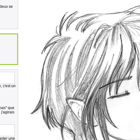
 deux se
, c'est un
 bas" que
j'agirais
égoter une