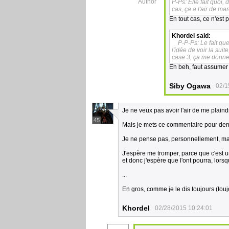
Author
P-Ps: Elle fait quoi
cas, ça a l'air de mar
En tout cas, ce n'est
Khordel
said:
P-P-Ps: Le fait qu
l'idée de voir la suit
case 3, ça me donne 
Eh beh, faut assume
Siby Ogawa
02/1
Je ne veux pas avoir l'air de me plain
45
Mais je mets ce commentaire pour dem
Je ne pense pas, personnellement, mais
J'espère me tromper, parce que c'est u
et donc j'espère que l'ont pourra, lorsq
...
En gros, comme je le dis toujours (tou
Khordel
02/28/2015 10:24:01