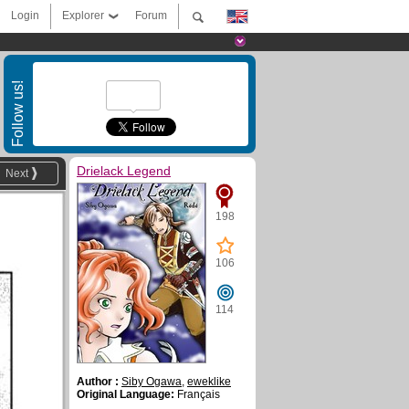
Login
Explorer
Forum
Follow us!
Drielack Legend
Next
198
106
114
Author :
Siby Ogawa
,
eweklike
Original Language:
Français