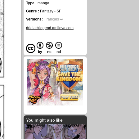
Type :
manga
Genre :
Fantasy - SF
Versions:
Français
drielacklegend.amilova.com
by
nc
nd
You might also like