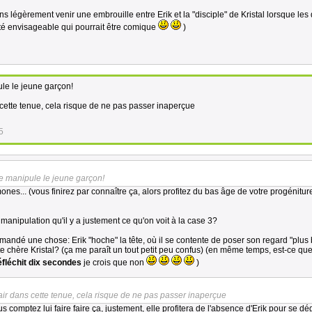
ns légèrement venir une embrouille entre Erik et la "disciple" de Kristal lorsque les
ité envisageable qui pourrait être comique
)
ule le jeune garçon!
ns cette tenue, cela risque de ne pas passer inaperçue
5
le manipule le jeune garçon!
ones... (vous finirez par connaître ça, alors profitez du bas âge de votre progéniture
manipulation qu'il y a justement ce qu'on voit à la case 3?
mandé une chose: Erik "hoche" la tête, où il se contente de poser son regard "plus
 chère Kristal? (ça me paraît un tout petit peu confus) (en même temps, est-ce que 
éfléchit dix secondes
je crois que non
)
l'air dans cette tenue, cela risque de ne pas passer inaperçue
 comptez lui faire faire ça, justement, elle profitera de l'absence d'Erik pour se d