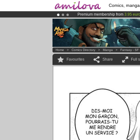
Comics, manga
Premium membership from
3.95 eur
Amilova
Kickstarter is now LIVE
!.
Already 100000
members
and 1000
Home
>
Comics Directory
>
Manga
>
Fantasy - SF
Favourites
Share
Full 