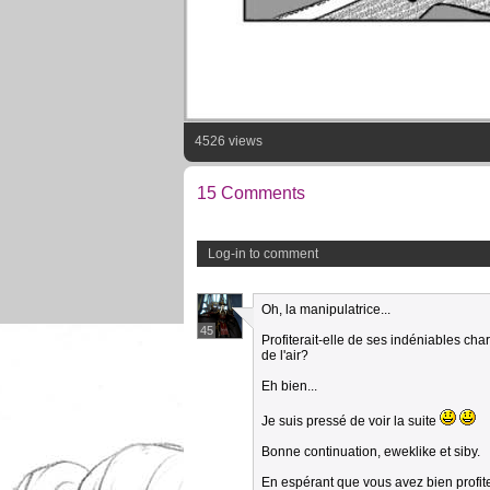
4526 views
15 Comments
Log-in to comment
Oh, la manipulatrice...
45
Profiterait-elle de ses indéniables cha
de l'air?
Eh bien...
Je suis pressé de voir la suite
Bonne continuation, eweklike et siby.
En espérant que vous avez bien profiter