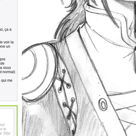
as, ça a
e voir la
onne un
opre
 de
 a sous
nt normal)
s qui me
leur
r le
de Siby