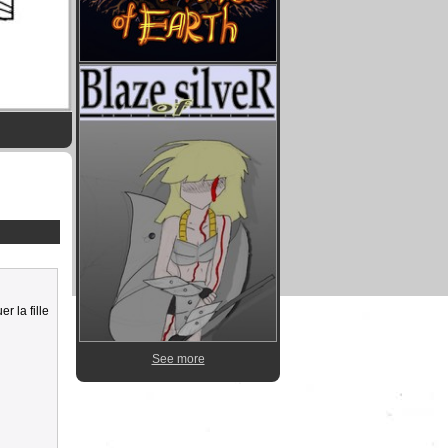
r la fille
See more