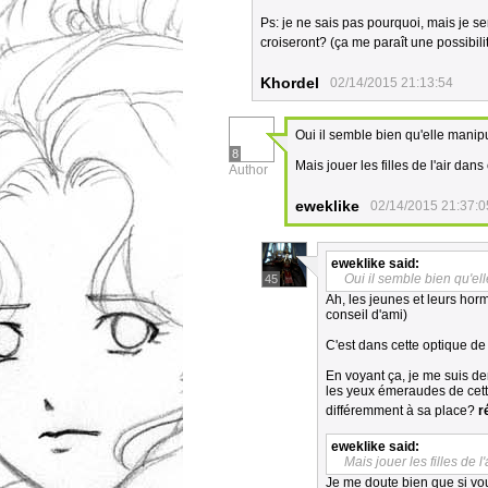
Ps: je ne sais pas pourquoi, mais je se
croiseront? (ça me paraît une possibil
Khordel
02/14/2015 21:13:54
Oui il semble bien qu'elle manip
8
Mais jouer les filles de l'air da
Author
eweklike
02/14/2015 21:37:0
eweklike
said:
Oui il semble bien qu'el
45
Ah, les jeunes et leurs horm
conseil d'ami)
C'est dans cette optique de 
En voyant ça, je me suis de
les yeux émeraudes de cette
différemment à sa place?
r
eweklike
said:
Mais jouer les filles de 
Je me doute bien que si vous