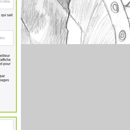
 citée,
 qui sait
 des
eilleur
'affiche
et pour
 par
 pages