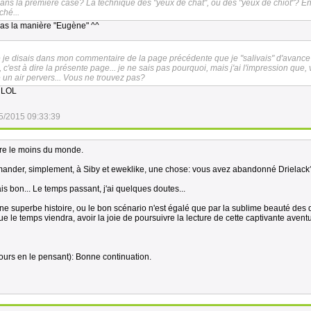
, dans la première case? La technique des "yeux de chat", ou des "yeux de chiot"? En
ché...
 pas la manière "Eugène" ^^
e je disais dans mon commentaire de la page précédente que je "salivais" d'avance
e, c'est à dire la présente page... je ne sais pas pourquoi, mais j'ai l'impression que, 
un air pervers... Vous ne trouvez pas?
r LOL
5/2015 09:33:39
dre le moins du monde.
ander, simplement, à Siby et eweklike, une chose: vous avez abandonné Drielack
 bon... Le temps passant, j'ai quelques doutes...
ne superbe histoire, ou le bon scénario n'est égalé que par la sublime beauté des 
ue le temps viendra, avoir la joie de poursuivre la lecture de cette captivante avent
jours en le pensant): Bonne continuation.