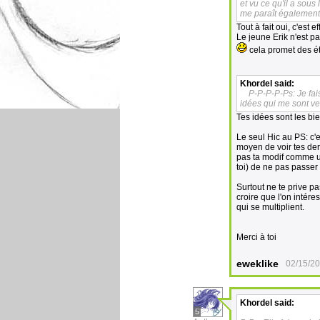
et vu ce qu'il a sous
me paraît également
Tout à fait oui, c'est
Le jeune Erik n'est pa
cela promet des ét
Khordel
said:
P-P-P-P-Ps: Je fai
idées qui me sont v
Tes idées sont les bie
Le seul Hic au PS: c'
moyen de voir tes dern
pas ta modif comme u
toi) de ne pas passer
Surtout ne te prive p
croire que l'on intér
qui se multiplient.
Merci à toi
eweklike
02/15/20
Khordel
said:
5