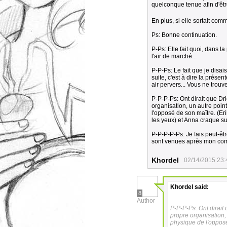
quelconque tenue afin d'être
En plus, si elle sortait comm
Ps: Bonne continuation.
P-Ps: Elle fait quoi, dans 
l'air de marché...
P-P-Ps: Le fait que je disa
suite, c'est à dire la prése
air pervers... Vous ne trou
P-P-P-Ps: Ont dirait que Dri
organisation, un autre poi
l'opposé de son maître. (Eri
les yeux) et Anna craque su
P-P-P-P-Ps: Je fais peut-êt
sont venues après mon com
Khordel
02/14/2015 23:
Khordel
said:
8
Author
P-P-P-Ps: Ont dirait 
propre organisation
physique de l'opposé 