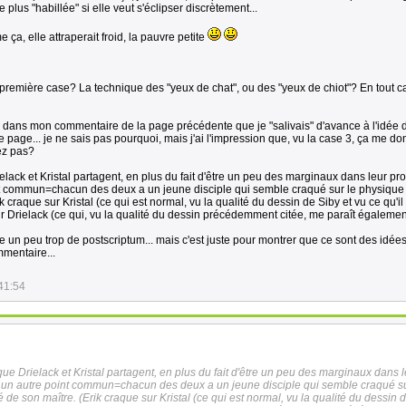
 plus "habillée" si elle veut s'éclipser discrètement...
e ça, elle attraperait froid, la pauvre petite
la première case? La technique des "yeux de chat", ou des "yeux de chiot"? En tout c
is dans mon commentaire de la page précédente que je "salivais" d'avance à l'idée d
nte page... je ne sais pas pourquoi, mais j'ai l'impression que, vu la case 3, ça me d
vez pas?
elack et Kristal partagent, en plus du fait d'être un peu des marginaux dans leur pr
nt commun=chacun des deux a un jeune disciple qui semble craqué sur le physique
k craque sur Kristal (ce qui est normal, vu la qualité du dessin de Siby et vu ce qu'il
r Drielack (ce qui, vu la qualité du dessin précédemment citée, me paraît égaleme
re un peu trop de postscriptum... mais c'est juste pour montrer que ce sont des idée
mentaire...
41:54
que Drielack et Kristal partagent, en plus du fait d'être un peu des marginaux dans 
, un autre point commun=chacun des deux a un jeune disciple qui semble craqué su
de son maître. (Erik craque sur Kristal (ce qui est normal, vu la qualité du dessin 