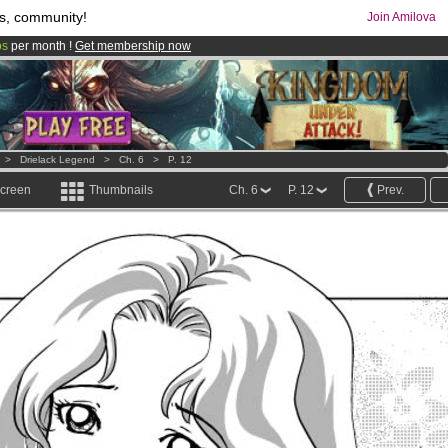
s, community!
Join Amilova
os
per month !
Get membership now
comics & mangas!
.
>
Drielack Legend
>
Ch. 6
>
P. 12
screen
Thumbnails
Ch. 6
P. 12
Prev.