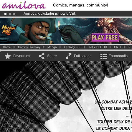
Comics, mangas, community!
Amilova
Kickstarter is now LIVE
!.
Premium membership from
3.95 euros
per month !
Get membership
Already 100000
members
and 1000
comics & mangas!
.
Home
>
Comics Directory
>
Manga
>
Fantasy - SF
>
INKY BLOOD
>
Ch. 1
>
P.
Favourites
Share
Full screen
Thumbnails