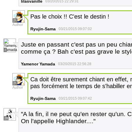
lilasvanille
03/20/2015 22:29:31
Pas le choix !! C'est le destin !
26
Author
Ryujin-Sama
03/21/2015 09:07:02
Juste en passant c'est pas un peu chia
8
comme ça ? Bah c'est pas grave le style
Yamenor Yamada
03/20/2015 22:56:28
Ca doit être surement chiant en effet, 
26
pas forcément le temps de s'habiller 
Author
Ryujin-Sama
03/21/2015 09:07:42
"A la fin, il ne peut qu'en rester qu'un
28
On l'appelle Highlander...."