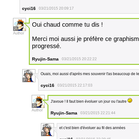
cyci16
03/21/2015 20:09:17
Oui chaud comme tu dis !
26
Author
Merci moi aussi je préfère ce graphisme.
progressé.
Ryujin-Sama
03/21/2015 20:22:22
Ouais, moi aussi d'après mes souvenir t'as beaucoup de le
19
cyci16
03/21/2015 22:17:03
J'avoue ! Il faut bien évoluer un jour ou l'autre
26
Author
Ryujin-Sama
03/21/2015 22:21:44
et c'est bien d'évoluer au fil des années
19