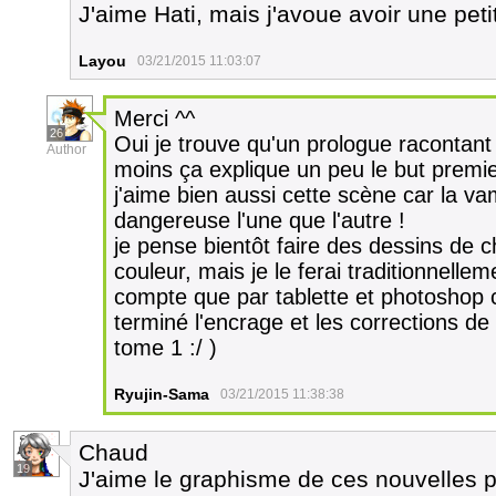
J'aime Hati, mais j'avoue avoir une pet
Layou
03/21/2015 11:03:07
Merci ^^
26
Oui je trouve qu'un prologue racontant 
Author
moins ça explique un peu le but premier
j'aime bien aussi cette scène car la va
dangereuse l'une que l'autre !
je pense bientôt faire des dessins de 
couleur, mais je le ferai traditionnelle
compte que par tablette et photoshop c'
terminé l'encrage et les corrections de
tome 1 :/ )
Ryujin-Sama
03/21/2015 11:38:38
Chaud
19
J'aime le graphisme de ces nouvelles 