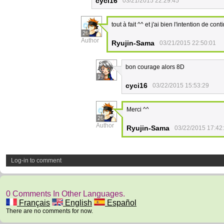
cyci16
03/21/2015 22:29:45
tout à fait ^^ et j'ai bien l'intention de co
26
Author
Ryujin-Sama
03/21/2015 22:50:01
bon courage alors 8D
19
cyci16
03/22/2015 15:53:29
Merci ^^
26
Author
Ryujin-Sama
03/22/2015 17:42
Log-in to comment
0 Comments In Other Languages.
Français
English
Español
There are no comments for now.