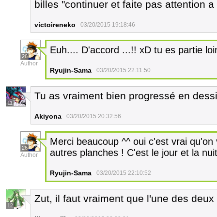
billes "continuer et faite pas attention a
victoireneko
03/20/2015 19:18:46
Euh.... D'accord ...!! xD tu es partie loi
26
Author
Ryujin-Sama
03/20/2015 22:11:50
Tu as vraiment bien progressé en dessin!
11
Akiyona
03/20/2015 20:32:56
Merci beaucoup ^^ oui c'est vrai qu'on 
26
autres planches ! C'est le jour et la nuit
Author
Ryujin-Sama
03/20/2015 22:10:52
Zut, il faut vraiment que l'une des deu
12