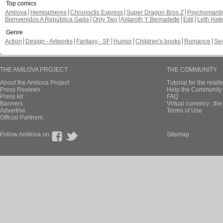
Top comics
Amilova
Hemispheres
Chronoctis Express
Super Dragon Bros Z
Psychomant
Bienvenidos A República Gada
Only Two
Astaroth Y Bernadette
Edil
Leth Hat
Genre
Action
Design - Artworks
Fantasy - SF
Humor
Children's books
Romance
Se
THE AMILOVA PROJECT
THE COMMUNITY
About the Amilova Project
Tutorial for the reade
Press Reviews
Help the Community 
Press kit
FAQ
Banners
Virtual currency : th
Advertise
Terms of Use
Official Partners
Follow Amilova on
Sitemap