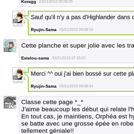
Koragg
03/21/2015 00:56:05
Sauf qu'il n'y a pas d'Highlander dans c
26
Author
Ryujin-Sama
03/21/2015 09:08:16
Cette planche et super jolie avec les tr
17
Estelou-sama
03/21/2015 07:35:07
Merci ^^ oui j'ai bien bossé sur cette 
26
Author
Ryujin-Sama
03/21/2015 09:08:34
Classe cette page *_*
26
J'aime beaucoup les début qui relate l'
En tout cas, je maintiens, Orphéa est hyp
se batte avec une grosse épée en robe 
tellement géniale!!