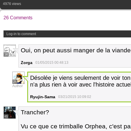
4976 views
26 Comments
Log-in to comment
Oui, on peut aussi manger de la viande
38
Zorga
01/05/2015 00:48:13
Désolée je viens seulement de voir t
26
n'a plus rien à voir avec l'histoire act
Author
Ryujin-Sama
03/21/2015 10:09:02
Trancher?
45
Vu ce que ce trimballe Orphea, c'est p