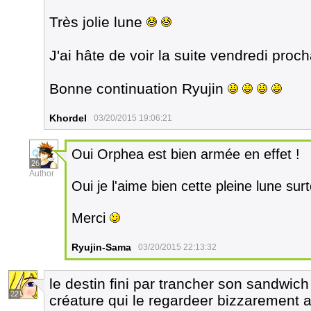
Très jolie lune
J'ai hâte de voir la suite vendredi proc
Bonne continuation Ryujin
Khordel
03/20/2015 19:06:21
Oui Orphea est bien armée en effet !
26
Author
Oui je l'aime bien cette pleine lune sur
Merci
Ryujin-Sama
03/20/2015 22:13:32
le destin fini par trancher son sandwic
22
créature qui le regardeer bizzarement