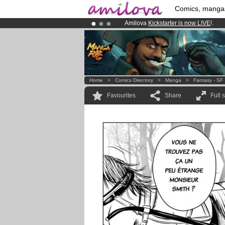
Comics, manga
Amilova
Kickstarter is now LIVE
!.
Premium membership from
3.95 eur
Already 100000
members
and 1000
Home
>
Comics Directory
>
Manga
>
Fantasy - SF
Favourites
Share
Full 