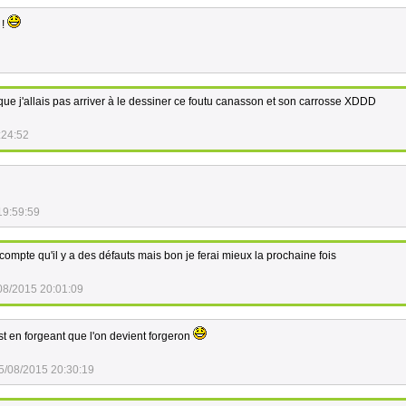
 !
que j'allais pas arriver à le dessiner ce foutu canasson et son carrosse XDDD
:24:52
19:59:59
compte qu'il y a des défauts mais bon je ferai mieux la prochaine fois
08/2015 20:01:09
st en forgeant que l'on devient forgeron
5/08/2015 20:30:19