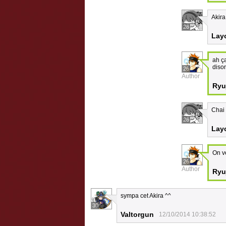
Akira
26
Lay
ah ç
dison
26
Author
Ryu
Chai 
26
Lay
On ve
26
Author
Ryu
sympa cet Akira ^^
30
Valtorgun
12/10/2014 10:38:52