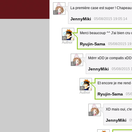
La première case est super ! Chapeau
37
JennyMiki
05/08/2015 19:05:14
Merci beaucoup ^^ J'ai bien cru 
26
Author
Ryujin-Sama
05/08/2015 19
Mdrrr xDD je compatis xDD
37
JennyMiki
05/08/2015 
Et encore je me rend 
26
Author
Ryujin-Sama
05/
XD mais oui, c'e
37
JennyMiki
0