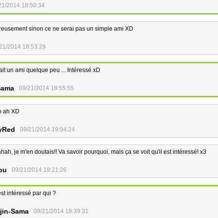
21/2014 18:50:34
eureusement sinon ce ne serai pas un simple ami XD
21/2014 18:53:29
ait un ami quelque peu ... Intéressé xD
Sama
09/21/2014 18:55:55
h ah XD
yRed
09/21/2014 19:04:24
ah, je m'en doutais!! Va savoir pourquoi, mais ça se voit qu'il est intéressé! x3
ou
09/21/2014 19:21:26
st intéressé par qui ?
jin-Sama
09/21/2014 19:39:31