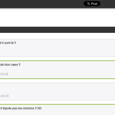
il sont là !!
e de bon cœur !!
:33:28
:44:20
il tripote pas les nichons !! XD