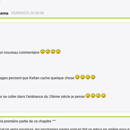
!
Sama
05/08/2015 20:30:56
re un nouveau commentaire
nages pensent que Kellan cache quelque chose
l pour se coller dans l'ambiance du 19ème siècle je pense
 la première partie de ce chapitre ^^
t on verra pourquoi, les prochaines pages sont en fait un retour en arrière pour e