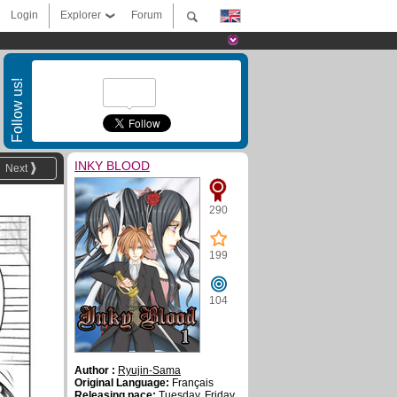
Login
Explorer
Forum
Follow us!
INKY BLOOD
Next
290
199
104
Author :
Ryujin-Sama
Original Language:
Français
Releasing pace:
Tuesday, Friday