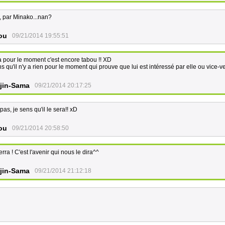
, par Minako...nan?
ou
09/21/2014 19:55:51
a pour le moment c'est encore tabou !! XD
s qu'il n'y a rien pour le moment qui prouve que lui est intéressé par elle ou vice-v
jin-Sama
09/21/2014 20:17:25
pas, je sens qu'il le sera!! xD
ou
09/21/2014 20:58:50
rra ! C'est l'avenir qui nous le dira^^
jin-Sama
09/21/2014 21:12:18