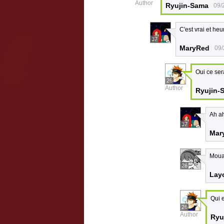
Author
Ryujin-Sama
09/
C'est vrai et h
37
MaryRed
09/
Oui ce ser
26
Author
Ryujin-
Ah a
37
Mar
Mouah
26
Lay
Qui e
26
Author
Ryu