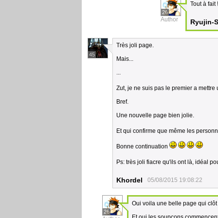
Tout à fait 
26
Author
Ryujin-
Très joli page.
45
Mais...
...
Zut, je ne suis pas le premier a mett
Bref.
Une nouvelle page bien jolie.
Et qui confirme que même les person
Bonne continuation
Ps: très joli fiacre qu'ils ont là, idéa
Khordel
05/08/2015 19:08:22
Oui voila une belle page qui clôt
26
Et oui les soupçons commencent e