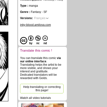
Type :
manga
Genre :
Fantasy - SF
Versions:
Français
inky-blood.amilova.com
by
nc
nd
Translate this comic !
You can translate this comic
via
our online interface
.
Translating helps the artist to be
more visible, and shows your
interest and gratitude.
Dedicated translators will be
rewarded with Golds.
Help translating or correcting
this page!
Watch all video tutorials