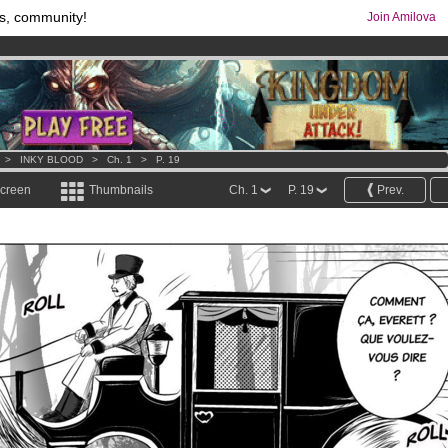
s, community!
Join Amilova
os
per month !
Get membership now
comics & mangas!
.
>
INKY BLOOD
>
Ch. 1
>
P. 19
screen
Thumbnails
Ch. 1
P. 19
Prev.