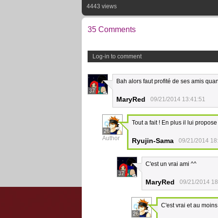
4443 views
35 Comments
Log-in to comment
Bah alors faut profité de ses amis quant 
37
MaryRed
09/21/2014 13:41:51
Tout a fait ! En plus il lui propos
26
Author
Ryujin-Sama
09/21/2014 18
C'est un vrai ami ^^
37
MaryRed
09/21/2014 18
C'est vrai et au moins 
26