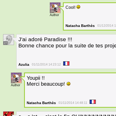
Cool!
24
Author
Natacha Barthès
01/12/2014 1
J'ai adoré Paradise !!!
27
Bonne chance pour la suite de tes proj
Azulia
01/11/2014 14:23:12
Youpii !!
24
Merci beaucoup!
Author
Natacha Barthès
01/11/2014 14:48:11