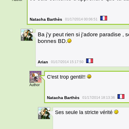
Natacha Barthès
01/17/2014 00:06:51
Ba j'y peut rien si j'adore paradise ,
4
bonnes BD.
Arian
01/17/2014 15:17:50
C'est trop gentil!!
24
Author
Natacha Barthès
01/17/2014 18:13:36
Ses seule la stricte vérité
4