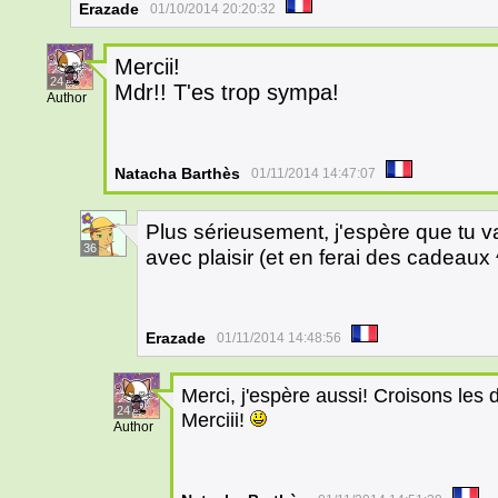
Erazade
01/10/2014 20:20:32
Mercii!
24
Mdr!! T'es trop sympa!
Author
Natacha Barthès
01/11/2014 14:47:07
Plus sérieusement, j'espère que tu va
36
avec plaisir (et en ferai des cadeaux 
Erazade
01/11/2014 14:48:56
Merci, j'espère aussi! Croisons les d
24
Merciii!
Author