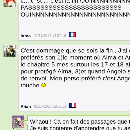
c... c 'st ... c'est la fin OUINNN
21
PASSSSSSSSSSSSSSSSSSSSSSS
OUINNNNNNNNNNNNNNNNNNNNNN
loroa
01/11/2014 18:57:19
C'est dommage que se sois la fin . J'ai
4
préférés son 1)le moment où Alma et A
le chapitre 5 mes surtout les 17 et 18 a
pour protégé Alma, 3)et quand Angelo
de renvoi. Mon perso préféré c'est Angel
touche.
Arian
01/14/2014 19:51:09
Whaou!! Ca en fait des passages que 
24
Je suis contente d'apprendre que tu a
Author