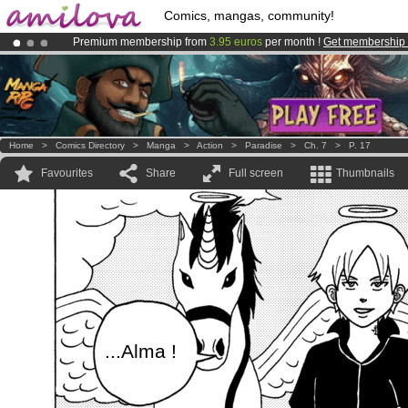
Comics, mangas, community!
Premium membership from
3.95 euros
per month !
Get membership
Already 134393
members
and 1208
comics & mangas!
.
Amilova
Kickstarter is now LIVE
!.
Home
>
Comics Directory
>
Manga
>
Action
>
Paradise
>
Ch. 7
>
P. 17
Favourites
Share
Full screen
Thumbnails
...Alma !