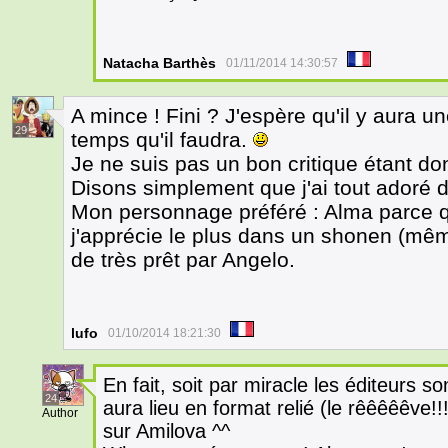
Natacha Barthès
01/11/2014 14:30:57
A mince ! Fini ? J'espère qu'il y aura un
29
temps qu'il faudra.
Je ne suis pas un bon critique étant don
Disons simplement que j'ai tout adoré 
Mon personnage préféré : Alma parce q
j'apprécie le plus dans un shonen (même 
de très prêt par Angelo.
lufo
01/10/2014 18:21:30
En fait, soit par miracle les éditeurs s
24
aura lieu en format relié (le rêêêêêve!!!!
Author
sur Amilova ^^