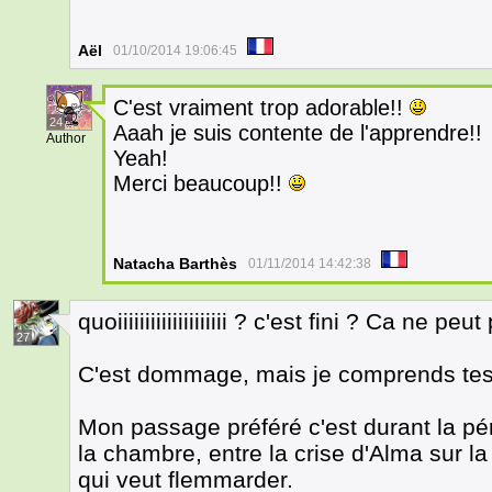
Aël
01/10/2014 19:06:45
C'est vraiment trop adorable!!
24
Aaah je suis contente de l'apprendre!!
Author
Yeah!
Merci beaucoup!!
Natacha Barthès
01/11/2014 14:42:38
quoiiiiiiiiiiiiiiiiiiii ? c'est fini ? Ca ne peut
27
C'est dommage, mais je comprends tes
Mon passage préféré c'est durant la pé
la chambre, entre la crise d'Alma sur l
qui veut flemmarder.