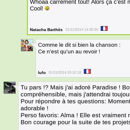
Whoaa carrément tout! Alors ça c'est 
Cool!
Natacha Barthès
01/11/2014 14:36:34
Comme le dit si bien la chanson :
29
Ce n'est qu'un au revoir !
lufo
01/11/2014 20:32:18
Tu pars !? Mais j'ai adoré Paradise ! Bon
31
compréhensible, mais j'attendrai toujour
Pour répondre à tes questions: Moment f
adorable !
Perso favoris: Alma ! Elle est vraiment 
Bon courage pour la suite de tes projet