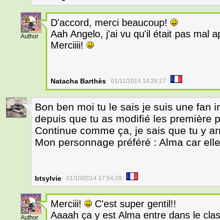
D'accord, merci beaucoup!
24
Aah Angelo, j'ai vu qu'il était pas mal a
Author
Merciiii!
Natacha Barthès
01/11/2014 14:28:27
Bon ben moi tu le sais je suis une fan i
7
depuis que tu as modifié les première pa
Continue comme ça, je sais que tu y ar
Mon personnage préféré : Alma car ell
btsylvie
01/10/2014 17:54:29
Merciii!
C'est super gentil!!
24
Aaaah ça y est Alma entre dans le cl
Author