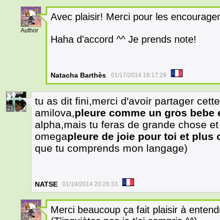
Avec plaisir! Merci pour les encourage
24
Author
Haha d'accord ^^ Je prends note!
Natacha Barthès
01/17/2014 18:17:29
tu as dit fini,merci d'avoir partager cett
21
amilova,
pleure comme un gros bebe 
alpha,mais tu feras de grande chose et
omega
pleure de joie pour toi et plu
que tu comprends mon langage)
NATSE
01/19/2014 20:26:33
Merci beaucoup ça fait plaisir à enten
24