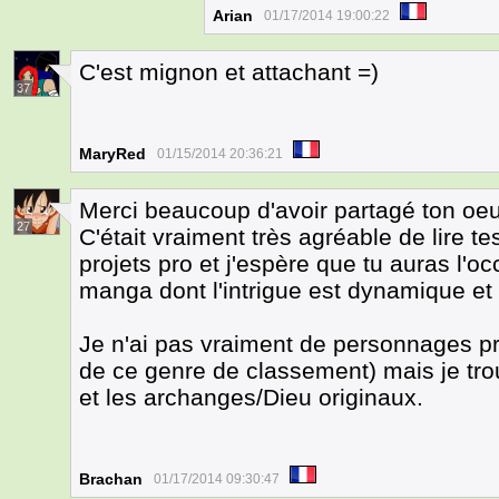
Arian
01/17/2014 19:00:22
C'est mignon et attachant =)
37
MaryRed
01/15/2014 20:36:21
Merci beaucoup d'avoir partagé ton oeu
27
C'était vraiment très agréable de lire 
projets pro et j'espère que tu auras l'o
manga dont l'intrigue est dynamique et 
Je n'ai pas vraiment de personnages pr
de ce genre de classement) mais je tro
et les archanges/Dieu originaux.
Brachan
01/17/2014 09:30:47