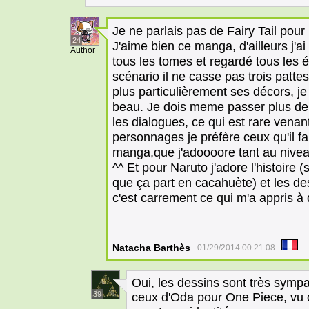
Je ne parlais pas de Fairy Tail pour 
24
J'aime bien ce manga, d'ailleurs j'a
Author
tous les tomes et regardé tous les 
scénario il ne casse pas trois patte
plus particulièrement ses décors, j
beau. Je dois meme passer plus de 
les dialogues, ce qui est rare vena
personnages je préfère ceux qu'il f
manga,que j'adoooore tant au nivea
^^ Et pour Naruto j'adore l'histoire (s
que ça part en cacahuète) et les d
c'est carrement ce qui m'a appris à
Natacha Barthès
01/29/2014 00:21:08
Oui, les dessins sont très symp
39
ceux d'Oda pour One Piece, vu q