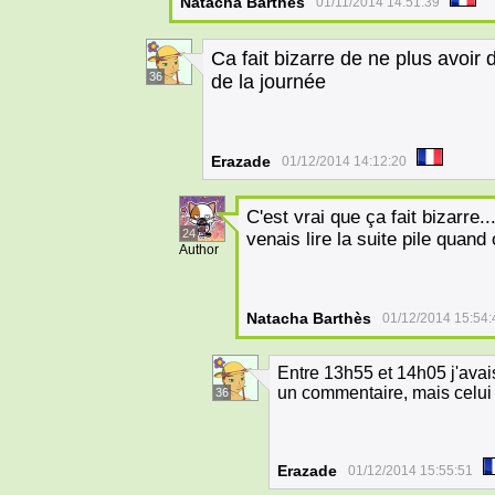
Natacha Barthès
01/11/2014 14:51:39
Ca fait bizarre de ne plus avoir
36
de la journée
Erazade
01/12/2014 14:12:20
C'est vrai que ça fait bizarre..
24
venais lire la suite pile quand
Author
Natacha Barthès
01/12/2014 15:54:
Entre 13h55 et 14h05 j'avai
un commentaire, mais celui d
36
Erazade
01/12/2014 15:55:51