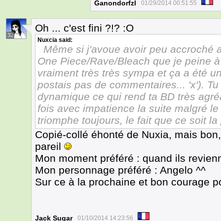
Ganondorfzl
01/29/2014 00:51:55
Oh ... c'est fini ?!? :O
32
Nuxcia
said:
Même si j'avoue avoir peu accroché au
One Piece/Rave/Bleach que je peine à ap
vraiment très très sympa et ça a été un
postais pas de commentaires... 'x'). Tu 
dynamique ce qui rend ta BD très agréa
fois avec impatience la suite malgré le 
triomphe toujours, le fait que ce soit la
Copié-collé éhonté de Nuxia, mais bon,
pareil
Mon moment préféré : quand ils revienn
Mon personnage préféré : Angelo ^^
Sur ce à la prochaine et bon courage p
Jack Sugar
01/10/2014 14:23:56