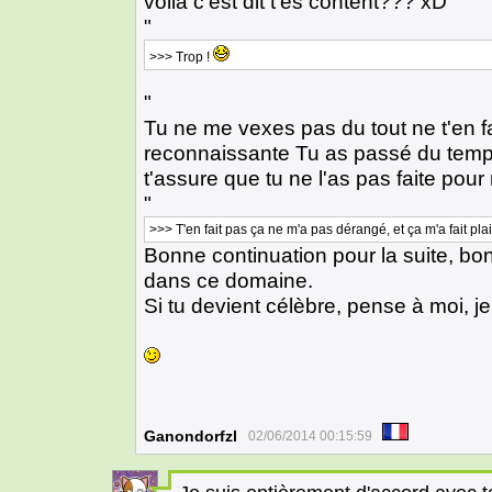
voilà c'est dit t'es content??? xD
"
>>> Trop !
"
Tu ne me vexes pas du tout ne t'en fa
reconnaissante Tu as passé du temps 
t'assure que tu ne l'as pas faite pour 
"
>>> T'en fait pas ça ne m'a pas dérangé, et ça m'a fait plais
Bonne continuation pour la suite, bo
dans ce domaine.
Si tu devient célèbre, pense à moi, 
Ganondorfzl
02/06/2014 00:15:59