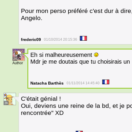
Pour mon perso préféré c'est dur à dir
Angelo.
frederic09
01/10/2014 20:15:36
Eh si malheureusement
24
Mdr je me doutais que tu choisirais 
Author
Natacha Barthès
01/11/2014 14:45:40
C'était génial !
36
Oui, deviens une reine de la bd, et je pou
rencontrée" XD