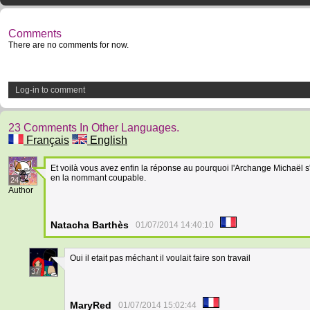
Comments
There are no comments for now.
Log-in to comment
23 Comments In Other Languages.
Français
English
Et voilà vous avez enfin la réponse au pourquoi l'Archange Michaël s'e
en la nommant coupable.
24
Author
Natacha Barthès
01/07/2014 14:40:10
Oui il etait pas méchant il voulait faire son travail
37
MaryRed
01/07/2014 15:02:44