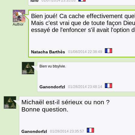
lufo
01/07/2014 23:35:03
Bien joué! Ca cache effectivement qu
24
Mais c'est vrai que de toute façon Dieu
Author
essayé de l'enfoncer s'il avait l'option
Natacha Barthès
01/08/2014 22:38:49
Bien vu btsylvie.
39
Ganondorfzl
01/28/2014 23:48:14
Michaël est-il sérieux ou non ?
39
Bonne question.
Ganondorfzl
01/28/2014 23:35:57