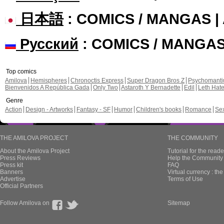
日本語
: COMICS / MANGAS 
Русский
: COMICS / MANGA
Top comics
Amilova
Hemispheres
Chronoctis Express
Super Dragon Bros Z
Psychomant
Bienvenidos A República Gada
Only Two
Astaroth Y Bernadette
Edil
Leth Hat
Genre
Action
Design - Artworks
Fantasy - SF
Humor
Children's books
Romance
Se
THE AMILOVA PROJECT
THE COMMUNITY
About the Amilova Project
Tutorial for the reade
Press Reviews
Help the Community 
Press kit
FAQ
Banners
Virtual currency : th
Advertise
Terms of Use
Official Partners
Follow Amilova on
Sitemap