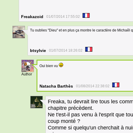
Freakazoid
01/07/2014 17:55:02
Tu oublies "Dieu" et en plus ça montre le caractère de Michaêl qui 
7
btsylvie
01/07/2014 18:26:02
Oui bien vu
24
Author
Natacha Barthès
01/08/2014 22:38:02
Freaka, tu devrait lire tous les comm
39
chapitre précèdent.
Ne t'est-il pas venu à l'esprit que t
coup monté ?
Comme si quelqu'un cherchait à nuir