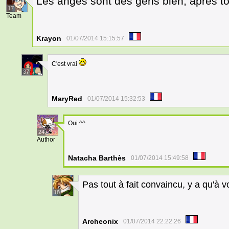
Les anges sont des gens bien, après to
17
Team
Krayon
01/07/2014 15:15:57
C'est vrai
37
MaryRed
01/07/2014 15:32:53
Oui ^^
24
Author
Natacha Barthès
01/07/2014 15:49:58
Pas tout à fait convaincu, y a qu'à v
18
Archeonix
01/07/2014 22:22:26