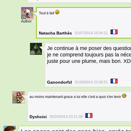
Tout à fait
24
Author
Natacha Barthès
01/07/2014 15:04:21
Je continue à me poser des question
39
je ne comprend toujours pas la néce
juste pour une plume, mais bon. XD
Ganondorfzl
01/28/2014 23:36:51
au moins maintenant grace a lui elle c'est a quoi s'en tenir
17
Dyshcici
05/20/2014 23:21:36