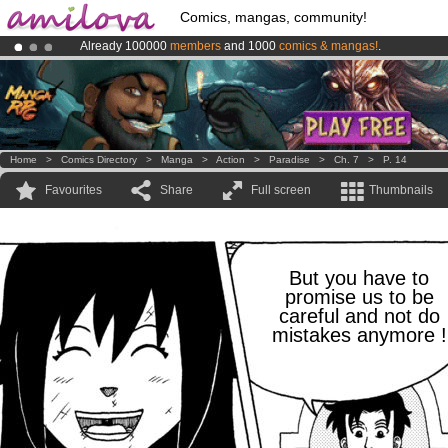
Comics, mangas, community!
Already 100000
members
and 1000
comics & mangas!
.
Amilova
Kickstarter is now LIVE
!.
Premium membership from
3.95 euros
per month !
Get membership
Home
>
Comics Directory
>
Manga
>
Action
>
Paradise
>
Ch. 7
>
P. 14
Favourites
Share
Full screen
Thumbnails
But you have to
promise us to be
careful and not do
mistakes anymore !