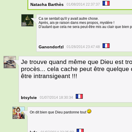
Natacha Barthès
01/08/2014 22:37:37
Ca se sentait qu'il y avait autre chose.
Après, ais-je raison dans mes propos, mystère !
39
D'autant que cela ne sera peut-être mis au clair que bien pl
Ganondorfzl
01/28/2014 23:47:48
Je trouve quand même que Dieu est trop
7
procès... cela cache peut être quelque c
être intransigeant !!!
btsylvie
01/07/2014 18:30:34
On dit bien que Dieu pardonne tout
29