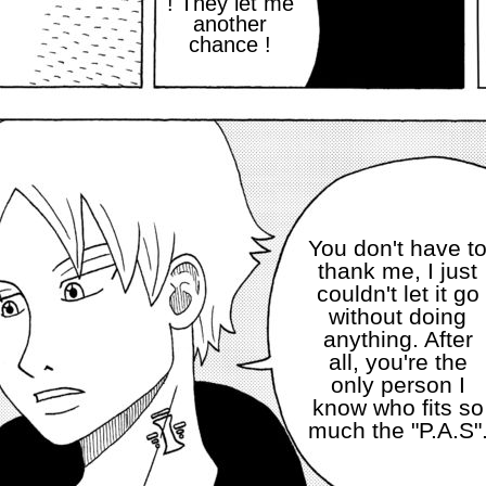
! They let me
another
chance !
You don't have t
thank me, I just
couldn't let it go
without doing
anything. After
all, you're the
only person I
know who fits so
much the "P.A.S"