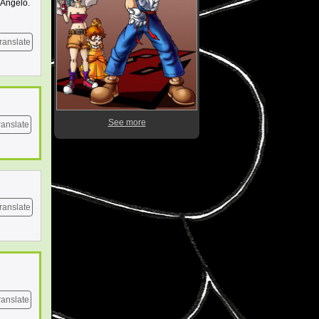
 Angelo.
ranslate
See more
ranslate
ranslate
ranslate