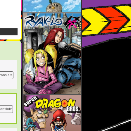
ranslate
ranslate