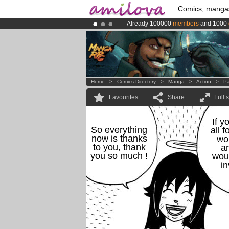
Comics, manga
Already 100000
members
and 1000
Premium membership from
3.95 eur
Amilova
Kickstarter is now LIVE
!.
Home
>
Comics Directory
>
Manga
>
Action
>
Pa
Favourites
Share
Full 
If y
So everything
all 
now is thanks
wo
to you, thank
a
you so much !
woul
in