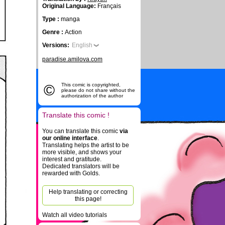
Original Language:
Français
Type :
manga
Genre :
Action
Versions:
English
paradise.amilova.com
©
This comic is copyrighted,
please do not share without the
authorization of the author
o
Translate this comic !
You can translate this comic
via
our online interface
.
Translating helps the artist to be
more visible, and shows your
interest and gratitude.
Dedicated translators will be
rewarded with Golds.
Help translating or correcting
.
this page!
Watch all video tutorials