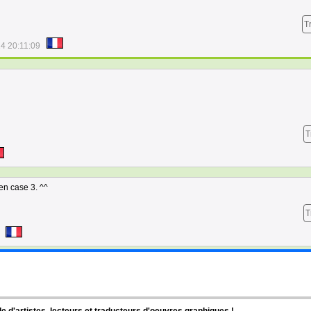
T
4 20:11:09
T
en case 3. ^^
T