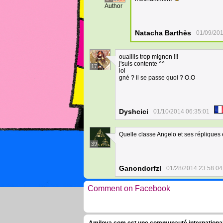
Author
Natacha Barthès
01/09/201
ouaiiiis trop mignon !!!
j'suis contente ^^
17
lol
gné ? il se passe quoi ? O.O
Dyshcici
01/10/2014 06:35:01
Quelle classe Angelo et ses répliques 
39
Ganondorfzl
01/28/2014 23:58:04
Comment on Facebook