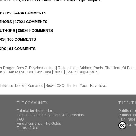
d'artistes, lecteurs et traducteurs d'oeuvres graphiques !
UTHORS | 24434 COMMENTS
UTHORS | 47921 COMMENTS
 AUTHORS | 850869 COMMENTS
ORS | 300 COMMENTS
HORS | 64 COMMENTS
r Dragon Bros Z
Psychomantium
Tokio Libido
Arkham Roots
The Heart Of Earth
th Y Bernadette
Edil
Leth Hate
Run 8
Coeur D'aigle
Wild
hildren's books
Romance
Sexy - XXX
Thriller
Yaoi - Boys love
THE COMMUNITY
THE AUT
Tutorial for the reader
Publish Y
Help the Community - Jobs & Internships
Publish an
FAQ
Fair Trad
Virtual currency : the Golds
CC B
Terms of Use