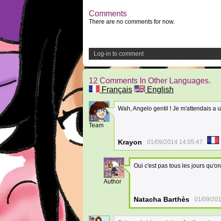
Comments
There are no comments for now.
Log-in to comment
12 Comments In Other Languages.
Français
English
Wah, Angelo gentil ! Je m'attendais a
17
Team
Krayon
01/09/2014 14:05:47
Oui c'est pas tous les jours qu'o
24
Author
Natacha Barthès
01/09/201