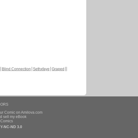
Blind Connection
Sethxfaye
Graped
HORS
our Comic on Amilova.com
d sell my eBook
e Comics
Y-NC-ND 3.0