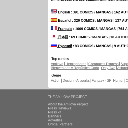
Amilova.com est une communauté internationale 
English
: 391 COMICS / MANGAS | 162 A
Español
: 320 COMICS / MANGAS | 137 A
Français
: 1009 COMICS / MANGAS | 764
日本語
: 69 COMICS / MANGAS | 18 AUTH
Русский
: 83 COMICS / MANGAS | 9 AUT
Top comics
Amilova
Hemispheres
Chronoctis Express
Supe
Bienvenidos A República Gada
Only Two
Astaro
Genre
Action
Design - Artworks
Fantasy - SF
Humor
C
THE AMILOVA PROJECT
About the Amilova Project
Press Reviews
Press kit
Banners
Advertise
Official Partners