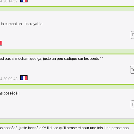
4 20:14:59
la compation... Incroyable
T
 est pas si méchant que ça, juste un peu sadique sur les bords ^^
T
4 20:09:43
as possédé !
T
as possédé, juste honnête ^^ Il dit ce qu'il pense et pour une fois il ne pense pas