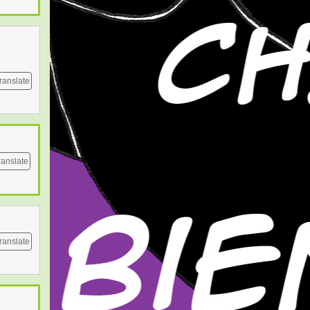
ranslate
ranslate
ranslate