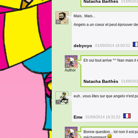
Natacha Barthès
01/09/201
Mais.. Mais...
35
Angelo a un coeur et peut éprouver de 
debyoyo
01/09/2014 18:00:52
Eh oui tout arrive ^^ Nan mais il
24
Author
Natacha Barthès
01/09/201
euh...vous êtes sur que angelo n'est p
23
Eme
01/09/2014 18:31:52
Bonne question... lol non il est p
24
méchamment