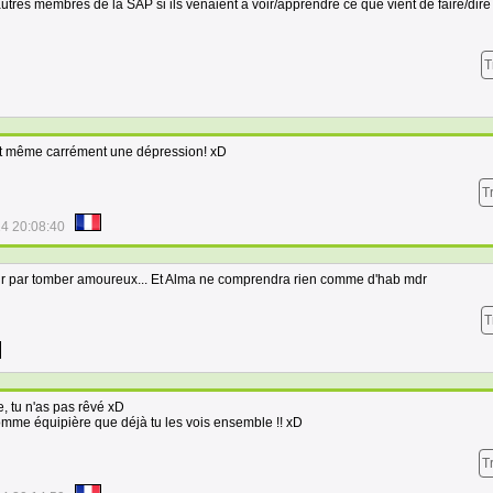
autres membres de la SAP si ils venaient à voir/apprendre ce que vient de faire/dire
T
rait même carrément une dépression! xD
T
4 20:08:40
finir par tomber amoureux... Et Alma ne comprendra rien comme d'hab mdr
T
e, tu n'as pas rêvé xD
 comme équipière que déjà tu les vois ensemble !! xD
T