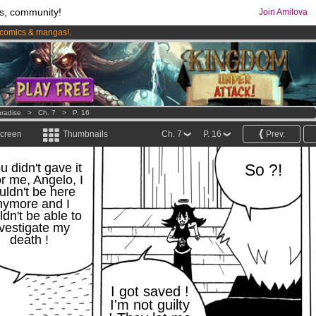
s, community!
Join Amilova
comics & mangas!
.
os
per month !
Get membership now
radise
>
Ch. 7
>
P. 16
screen
Thumbnails
Ch. 7
P. 16
Prev.
ou didn't gave it
So ?!
for me, Angelo, I
uldn't be here
nymore and I
dn't be able to
vestigate my
death !
I got saved !
I'm not guilty