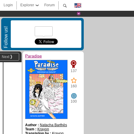
Login
Explorer
Forum
Follow us!
Paradise
Next
137
160
100
Author :
Natacha Barthès
Team :
Krayon
Translation by :
Krayon