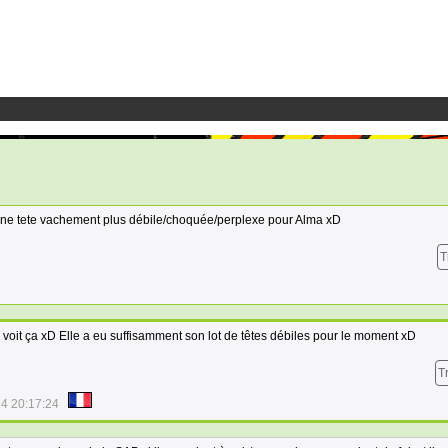
 une tete vachement plus débile/choquée/perplexe pour Alma xD
T
n voit ça xD Elle a eu suffisamment son lot de têtes débiles pour le moment xD
T
4 20:17:24