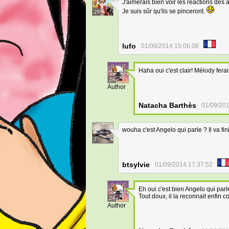
J'aimerais bien voir les réactions des 
Je suis sûr qu'ils se pinceront.
29
lufo
01/09/2014 15:06:08
Haha oui c'est clair! Mélody fe
24
Author
Natacha Barthès
01/09/201
wouha c'est Angelo qui parle ? Il va 
7
btsylvie
01/09/2014 17:37:52
Eh oui c'est bien Angelo qui parl
Tout doux, il la reconnait enfin
24
Author