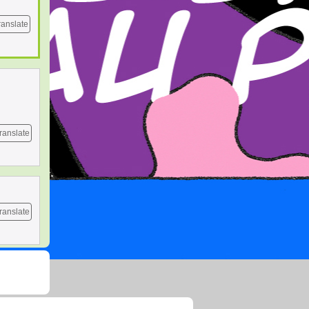
ranslate
ranslate
ranslate