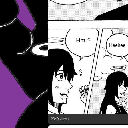
Hm ?
Heehee !
2349 views