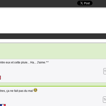
re eux et cette pluie... Ha... J'aime.^^
T
tres, ça ne fait pas du mal
T