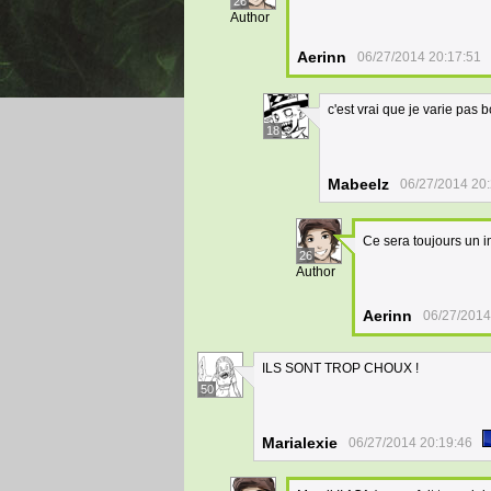
26
Author
Aerinn
06/27/2014 20:17:51
c'est vrai que je varie pas
18
Mabeelz
06/27/2014 20
Ce sera toujours un i
26
Author
Aerinn
06/27/2014
ILS SONT TROP CHOUX !
50
Marialexie
06/27/2014 20:19:46