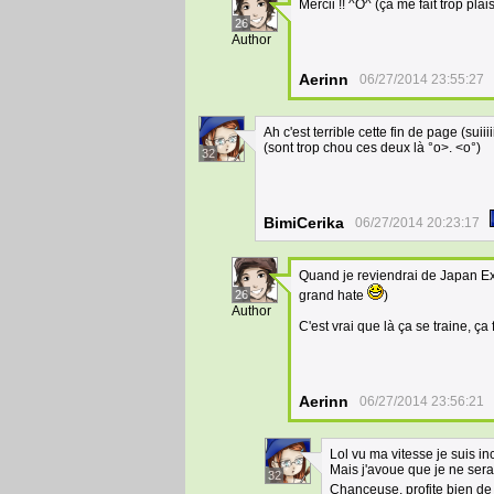
Mercii !! ^O^ (ça me fait trop plais
26
Author
Aerinn
06/27/2014 23:55:27
Ah c'est terrible cette fin de page (suiii
(sont trop chou ces deux là °o>. <o°)
32
BimiCerika
06/27/2014 20:23:17
Quand je reviendrai de Japan Exp
26
grand hate
)
Author
C'est vrai que là ça se traine, ça
Aerinn
06/27/2014 23:56:21
Lol vu ma vitesse je suis i
Mais j'avoue que je ne sera
32
Chanceuse, profite bien de