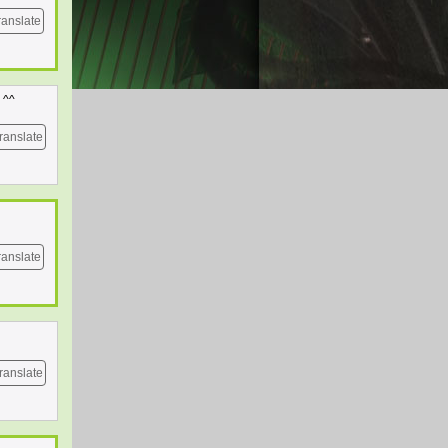
ranslate
 ^^
ranslate
ranslate
ranslate