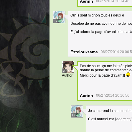
Aerinn
06/27/2014 20:14:48
Qu'ils sont mignon tout les deux
o
17
Désolée de ne pas avoir donné de nouvel
Et j'ai adorer la page d'avant elle ma fa
Estelou-sama
06/27/2014 20:06:
Pas de souci, ça me fait très pla
donne la peine de commenter, do
26
Author
Merci pour la page d'avant !!
Aerinn
06/27/2014 20:16:56
Je comprend la sur mon blo
17
C'est normel car j'adore et j'