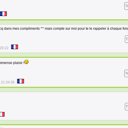
T
 bcq dans mes compliments ^^ mais compte sur moi pour te le rappeler à chaque fois
T
:20:22
mmense plaisir !
T
 21:34:36
T