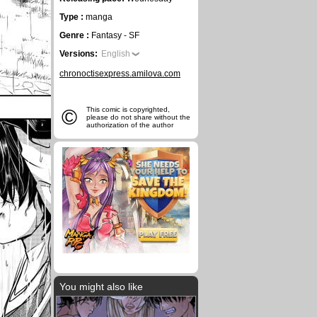
Type :
manga
Genre :
Fantasy - SF
Versions:
English
chronoctisexpress.amilova.com
©
This comic is copyrighted,
please do not share without the
authorization of the author
You might also like