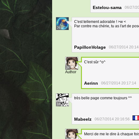
Estelou-sama
06/27/2
C'est tellement adorable ! >w <
Par contre ma chérie, tu as l'art de pos
26
PapillonVolage
06/27/2014 20:14
C'est sûr ^o^
26
Author
Aerinn
06/27/2014 20:17:14
très belle page comme toujours ^^
18
Mabeelz
06/27/2014 20:16:56
Merci de me le dire à chaque fois,