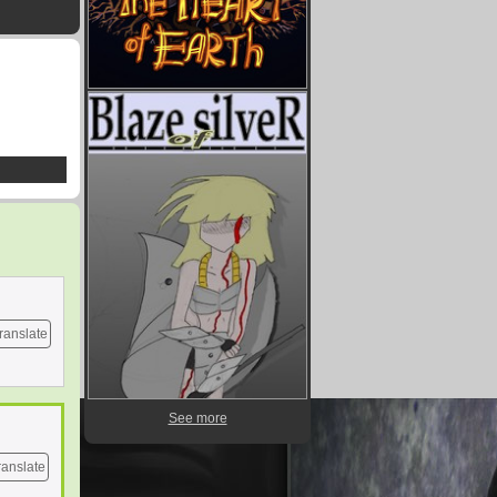
ranslate
See more
ranslate