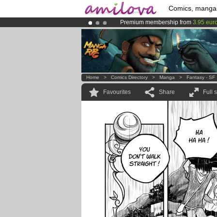
Comics, manga
Premium membership from
3.95 eur
Amilova
Kickstarter is now LIVE
!.
Already 100000
members
and 1000
Home
>
Comics Directory
>
Manga
>
Fantasy - SF
Favourites
Share
Full 