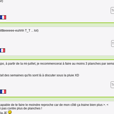
ir)
T
iiittteeeeee-euhhh T_T ... lol)
T
o, à partir de la mi-juillet, je recommencerai à faire au moins 3 planches par semai
 fait des semaines qu'ils sont là à discuter sous la pluie XD
T
ncapable de te faire le moindre reproche car de mon côté ça traine bien plus >. <
i pas contre plus de planches !
 la JE