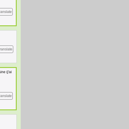
ranslate
ranslate
ne (j'ai
ranslate