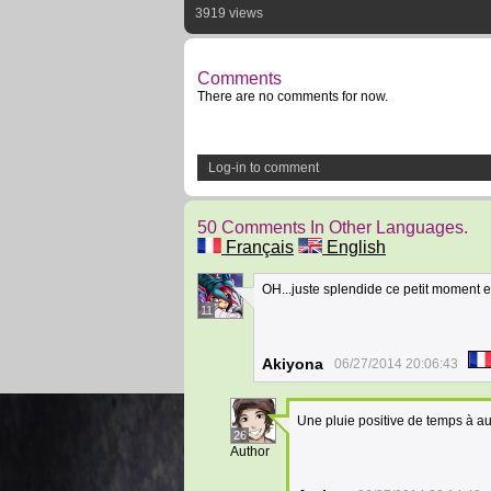
3919 views
Comments
There are no comments for now.
Log-in to comment
50 Comments In Other Languages.
Français
English
OH...juste splendide ce petit moment ent
11
Akiyona
06/27/2014 20:06:43
Une pluie positive de temps à au
26
Author