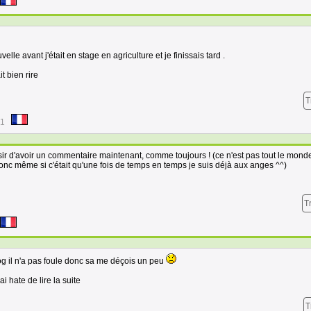
le avant j'était en stage en agriculture et je finissais tard .
it bien rire
T
51
isir d'avoir un commentaire maintenant, comme toujours ! (ce n'est pas tout le mond
nc même si c'était qu'une fois de temps en temps je suis déjà aux anges ^^)
T
g il n'a pas foule donc sa me déçois un peu
ai hate de lire la suite
T