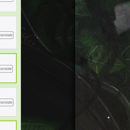
ranslate
ranslate
ranslate