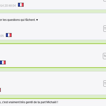
014 20:48:04
er les questions qui fâchent. ♥
T
:05
T
T
 c'est vraiment très gentil de ta part Michaël !