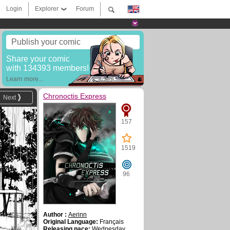
Login
Explorer
Forum
Publish your comic
Share your comic
with 134393 members!
Learn more...
Chronoctis Express
Next
157
1519
96
Author :
Aerinn
Original Language:
Français
Releasing pace:
Wednesday