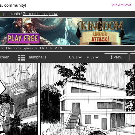
s, community!
Join Amilova
os
per month !
Get membership now
comics & mangas!
.
>
Chronoctis Express
>
Ch. 1
>
P. 39
screen
Thumbnails
Ch. 1
P. 39
Prev.