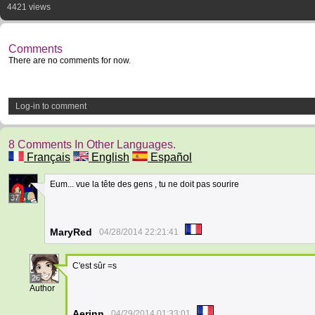
4421 views
Comments
There are no comments for now.
Log-in to comment
8 Comments In Other Languages.
Français
English
Español
Eum... vue la tête des gens , tu ne doit pas sourire
37
MaryRed
04/28/2014 22:21:41
C'est sûr =s
26
Author
Aerinn
04/29/2014 01:33:01