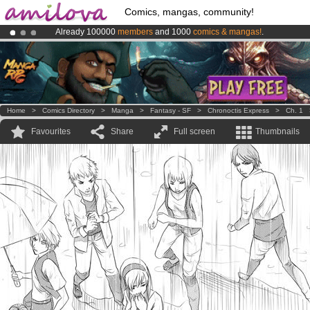
Comics, mangas, community!
Already 100000
members
and 1000
comics & mangas!
.
Premium membership from
3.95 euros
per month !
Get membership
Amilova
Kickstarter is now LIVE
!.
Home
>
Comics Directory
>
Manga
>
Fantasy - SF
>
Chronoctis Express
>
Ch. 1
Favourites
Share
Full screen
Thumbnails