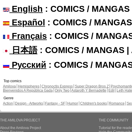
English
: COMICS / MANGAS
Español
: COMICS / MANGAS
Français
: COMICS / MANGA
日本語
: COMICS / MANGAS 
Русский
: COMICS / MANGA
Top comics
Amilova
Hemispheres
Chronoctis Express
Super Dragon Bros Z
Psychomant
Bienvenidos A República Gada
Only Two
Astaroth Y Bernadette
Edil
Leth Hat
Genre
Action
Design - Artworks
Fantasy - SF
Humor
Children's books
Romance
Se
THE AMILOVA PROJECT
THE COMMUNITY
About the Amilova Project
Tutorial for the reade