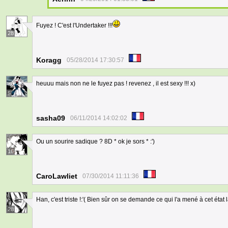
Fuyez ! C'est l'Undertaker !!!
28
Koragg
05/28/2014 17:30:57
heuuu mais non ne le fuyez pas ! revenez , il est sexy !!! x)
5
sasha09
06/11/2014 14:02:02
Ou un sourire sadique ? 8D * ok je sors * :')
16
CaroLawliet
07/30/2014 11:11:36
Han, c'est triste !:'( Bien sûr on se demande ce qui l'a mené à cet état l
28