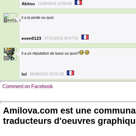
Akitsu
11/09/2014 14:58:05
il a la peste ou quoi
1
even0123
07/31/2015 20:07:01
Il a un réputation de tueur ou quoi?
18
Iol
08/30/2021 03:31:55
Comment on Facebook
Amilova.com est une communauté
traducteurs d'oeuvres graphiqu