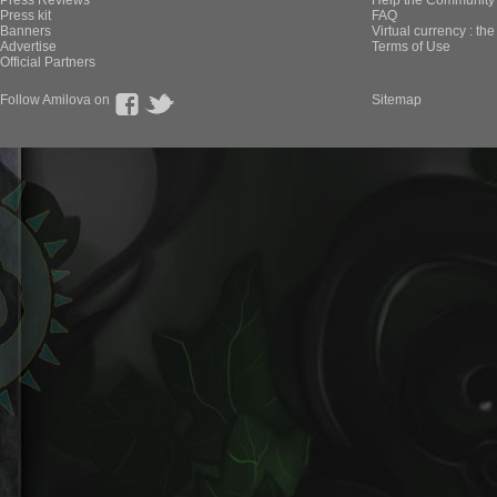
Press Reviews
Help the Community 
Press kit
FAQ
Banners
Virtual currency : th
Advertise
Terms of Use
Official Partners
Follow Amilova on
Sitemap