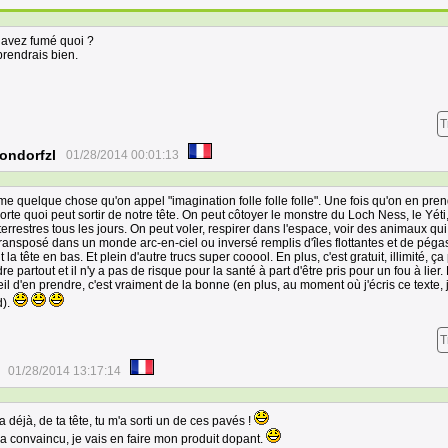
 avez fumé quoi ?
prendrais bien.
T
ondorfzl
01/28/2014 00:01:13
me quelque chose qu'on appel "imagination folle folle folle". Une fois qu'on en pren
orte quoi peut sortir de notre tête. On peut côtoyer le monstre du Loch Ness, le Yéti,
terrestres tous les jours. On peut voler, respirer dans l'espace, voir des animaux qui
transposé dans un monde arc-en-ciel ou inversé remplis d'îles flottantes et de péga
t la tête en bas. Et plein d'autre trucs super cooool. En plus, c'est gratuit, illimité, ça
re partout et il n'y a pas de risque pour la santé à part d'être pris pour un fou à lier. B
il d'en prendre, c'est vraiment de la bonne (en plus, au moment où j'écris ce texte, 
d).
T
01/28/2014 13:17:14
a déjà, de ta tête, tu m'a sorti un de ces pavés !
a convaincu, je vais en faire mon produit dopant.