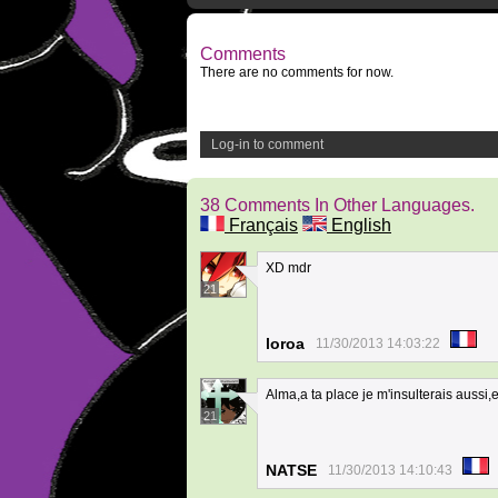
Comments
There are no comments for now.
Log-in to comment
38 Comments In Other Languages.
Français
English
XD mdr
21
loroa
11/30/2013 14:03:22
Alma,a ta place je m'insulterais aussi
21
NATSE
11/30/2013 14:10:43