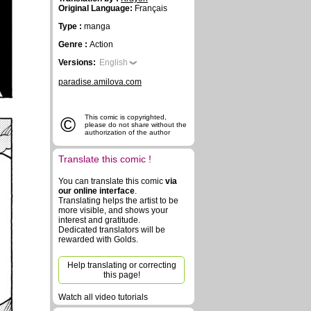
Original Language:
Français
Type :
manga
Genre :
Action
Versions:
English
paradise.amilova.com
©
This comic is copyrighted,
please do not share without the
authorization of the author
Translate this comic !
You can translate this comic
via
our online interface
.
Translating helps the artist to be
more visible, and shows your
interest and gratitude.
Dedicated translators will be
rewarded with Golds.
.
Help translating or correcting
this page!
Watch all video tutorials