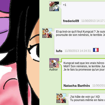
+1
27
frederic09
11/30/2013 14:17:
Et qu'est-ce qu'il fout Kungcat ? Je suis
poursuite de son némésis, le terrible J
29
lufo
11/30/2013 14:24:31
Kungcat sait que les vrais héros 
24
Mdr!! Son némésis, le terrible Ju
Author
Je te fais la promesse qu'un jour
Natacha Barthès
11/30/201
J'ai hâte de voir ça ! XD
Tu pourrais même en faire u
29