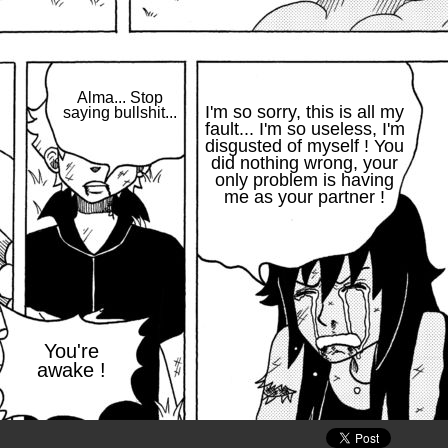
Alma... Stop
I'm so sorry, this is all my
saying bullshit...
fault... I'm so useless, I'm
disgusted of myself ! You
did nothing wrong, your
only problem is having
me as your partner !
You're
awake !