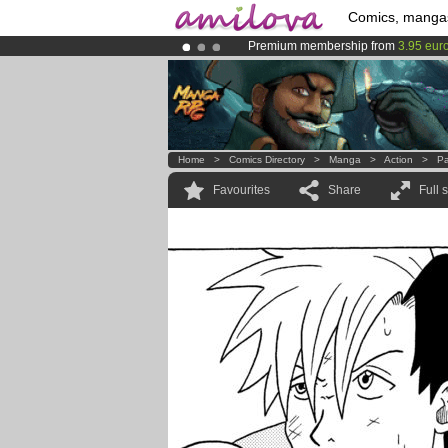
Comics, manga
Premium membership from
3.95 eur
Already 100000
members
and 1000
Amilova
Kickstarter is now LIVE
!.
Home
>
Comics Directory
>
Manga
>
Action
>
Pa
Favourites
Share
Full 