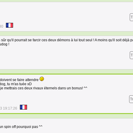
T
30
 sûr qu'il pourrait se farcir ces deux démons à lui tout seul ! A moins qu'il soit déjà pa
udog !
T
doivent se faire attendre
dog, tu m'as tuée xD
 je mettrais ces deux rivaux éternels dans un bonus! ^^
T
3 19:17:26
n spin off pourquoi pas ^^