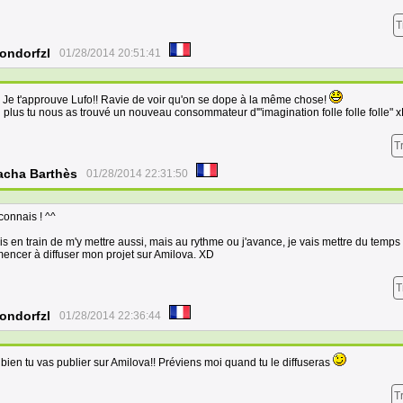
T
ondorfzl
01/28/2014 20:51:41
! Je t'approuve Lufo!! Ravie de voir qu'on se dope à la même chose!
n plus tu nous as trouvé un nouveau consommateur d'"imagination folle folle folle" 
T
acha Barthès
01/28/2014 22:31:50
connais ! ^^
is en train de m'y mettre aussi, mais au rythme ou j'avance, je vais mettre du temps
ncer à diffuser mon projet sur Amilova. XD
T
ondorfzl
01/28/2014 22:36:44
bien tu vas publier sur Amilova!! Préviens moi quand tu le diffuseras
T