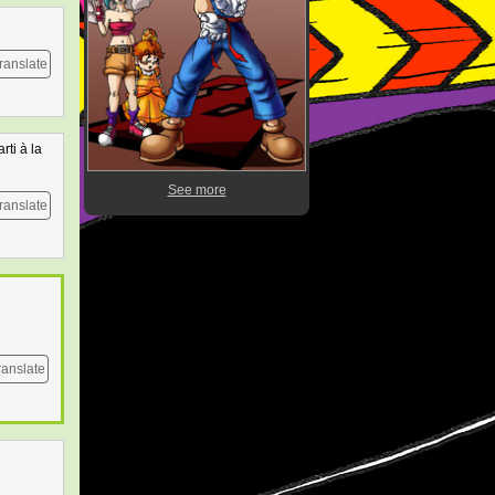
ranslate
rti à la
See more
ranslate
ranslate