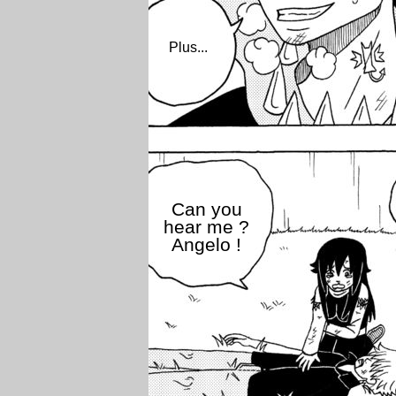
Plus...
Can you
hear me ?
Angelo !