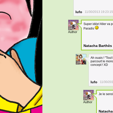
lufo
11/30/2013 19:23:15
Super idée! Aller va p
24
Paradis
Author
Natacha Barthès
Ah ouais ! "Tout 
parcourt le mond
29
concept ! XD
lufo
11/30/20
Je le sens
24
Author
Natacha