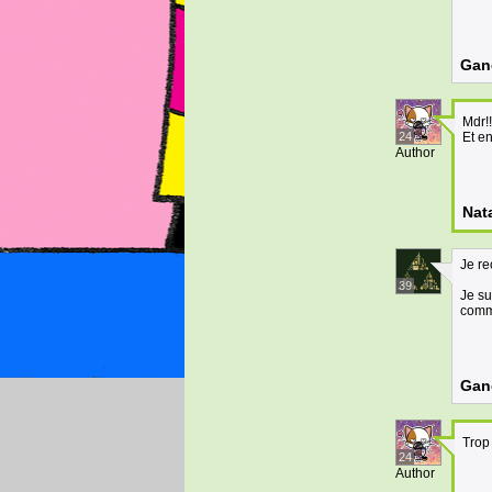
Gan
Mdr!
24
Et e
Author
Nat
Je re
39
Je su
comme
Gan
Trop 
24
Author