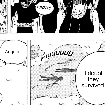
Angelo !
I doubt
they
survived