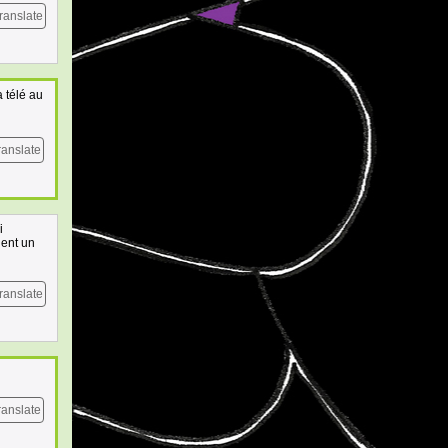
ranslate
a télé au
ranslate
i
ient un
ranslate
ranslate