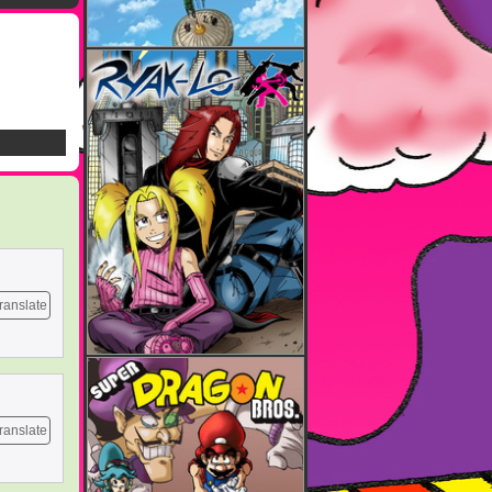
ranslate
ranslate