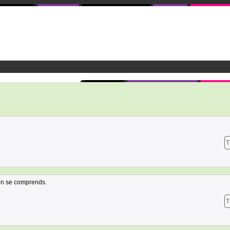
T
,en se comprends.
T