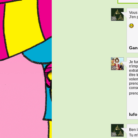
Vous
J'en 
39
Gan
Je fu
n'imp
29
extra
être 
volen
prend
conse
pren
lufo
Ben l
39
Tu m'