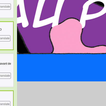
ranslate
xD
ranslate
 avant de
ranslate
ranslate