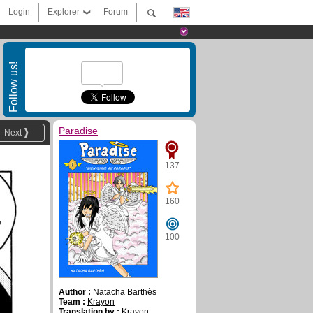
Login
Explorer
Forum
Follow us!
Paradise
Next
137
160
,
100
Author :
Natacha Barthès
Team :
Krayon
Translation by :
Krayon