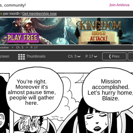
s, community!
Join Amilova
os
per month !
Get membership now
comics & mangas!
.
radise
>
Ch. 5
>
P. 17
screen
Thumbnails
Ch. 5
P. 17
Prev.
Mission
You're right.
Moreover it's
accomplished.
almost pause time,
Let's hurry home
people will gather
Blaize.
here.