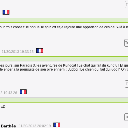
T
our trois choses: le bonus, le spin off et je rajoute une apparition de ces deux-là à l
T
11/30/2013 19:33:13
les jours, sur Paradis 3, les aventures de Kungcat ! Le chat qui fait du kungfu ! Et qu
e entier à la poursuite de son pire ennemi : Judog ! Le chien qui fait du judo !" On t
T
13 19:43:26
! xD
T
 Barthès
11/30/2013 20:02:19