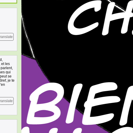
ranslate
d,
 et les
 parlent,
ses qui
 peut se
ref, je te
j'en
ranslate