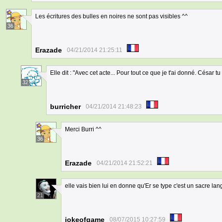
Les écritures des bulles en noires ne sont pas visibles ^^
36
Erazade
04/21/2014 21:25:11
Elle dit : "Avec cet acte... Pour tout ce que je t'ai donné. César tu
32
burricher
04/21/2014 21:48:23
Merci Burri ^^
36
Erazade
04/21/2014 21:52:21
elle vais bien lui en donne qu'Er se type c'est un sacre la
21
jokeofgame
08/07/2015 10:27:59