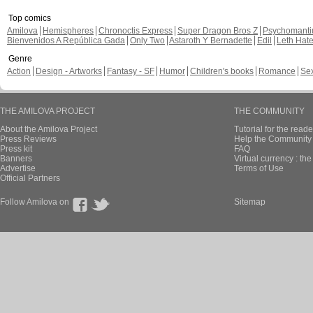
Top comics
Amilova
Hemispheres
Chronoctis Express
Super Dragon Bros Z
Psychomant
Bienvenidos A República Gada
Only Two
Astaroth Y Bernadette
Edil
Leth Hat
Genre
Action
Design - Artworks
Fantasy - SF
Humor
Children's books
Romance
Se
THE AMILOVA PROJECT
THE COMMUNITY
About the Amilova Project
Tutorial for the reade
Press Reviews
Help the Community 
Press kit
FAQ
Banners
Virtual currency : th
Advertise
Terms of Use
Official Partners
Follow Amilova on
Sitemap