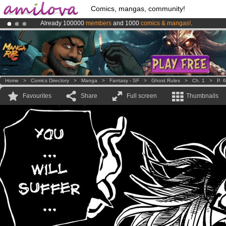
Comics, mangas, community!
Already 100000
members
and 1000
comics & mangas!
.
Amilova
Kickstarter is now LIVE
!.
Premium membership from
3.95 euros
per month !
Get membership
Home
>
Comics Directory
>
Manga
>
Fantasy - SF
>
Ghost Rules
>
Ch. 1
>
P. 6
Favourites
Share
Full screen
Thumbnails