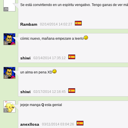
Se está convirtiendo en un espíritu vengativo. Tengo ganas de ver 
29
Rambam
02/14/2014 14:02:27
cómic nuevo, mañana empezare a leerlo
30
shiwi
02/14/2014 17:35:12
un alma en pena XD
30
shiwi
02/17/2014 12:16:45
jejeje manga
Q
esta genial
13
anexllosa
03/11/2014 03:04:26