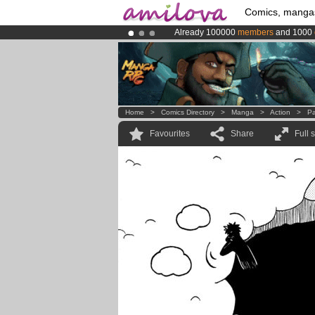
Comics, manga
Already 100000
members
and 1000
Amilova
Kickstarter is now LIVE
!.
Premium membership from
3.95 eur
Home
>
Comics Directory
>
Manga
>
Action
>
Pa
Favourites
Share
Full 