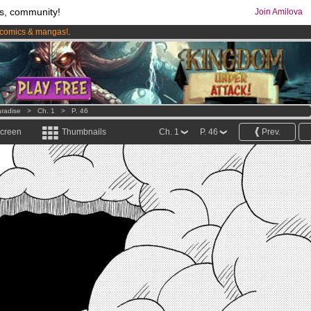
s, community!
Join Amilova
comics & mangas!
.
os
per month !
Get membership now
radise
>
Ch. 1
>
P. 46
screen
Thumbnails
Ch. 1
P. 46
Prev.