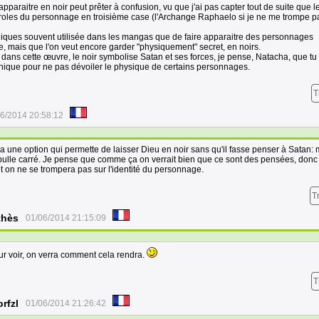
 apparaitre en noir peut prêter à confusion, vu que j'ai pas capter tout de suite que l
paroles du personnage en troisième case (l'Archange Raphaelo si je ne me trompe p
niques souvent utilisée dans les mangas que de faire apparaitre des personnages
re, mais que l'on veut encore garder "physiquement" secret, en noirs.
dans cette œuvre, le noir symbolise Satan et ses forces, je pense, Natacha, que tu 
chnique pour ne pas dévoiler le physique de certains personnages.
T
6/2014 20:58:12
 a une option qui permette de laisser Dieu en noir sans qu'il fasse penser à Satan: m
bulle carré. Je pense que comme ça on verrait bien que ce sont des pensées, donc 
t on ne se trompera pas sur l'identité du personnage.
T
thès
01/06/2014 21:15:09
r voir, on verra comment cela rendra.
T
rfzl
01/06/2014 21:26:42