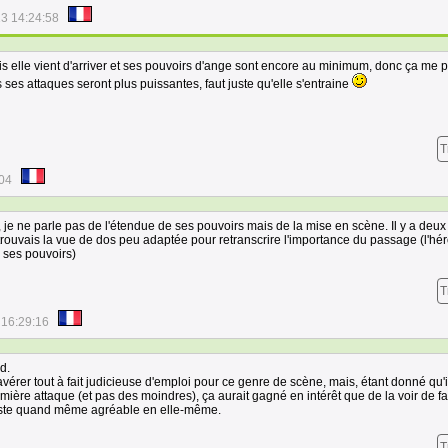
3 14:24:58
is elle vient d'arriver et ses pouvoirs d'ange sont encore au minimum, donc ça me p
es attaques seront plus puissantes, faut juste qu'elle s'entraine
T
:04
, je ne parle pas de l'étendue de ses pouvoirs mais de la mise en scène. Il y a deux
e trouvais la vue de dos peu adaptée pour retranscrire l'importance du passage (l'hé
s ses pouvoirs)
T
 16:29:16
d.
vérer tout à fait judicieuse d'emploi pour ce genre de scène, mais, étant donné qu'i
remière attaque (et pas des moindres), ça aurait gagné en intérêt que de la voir de f
este quand même agréable en elle-même.
T