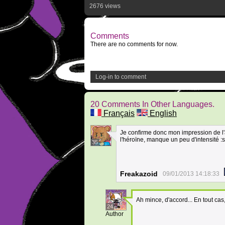
2676 views
Comments
There are no comments for now.
Log-in to comment
20 Comments In Other Languages.
Français
English
Je confirme donc mon impression de l'
l'héroïne, manque un peu d'intensité :
35
Freakazoid
09/01/2013 14:18:33
Ah mince, d'accord... En tout cas,
24
Author