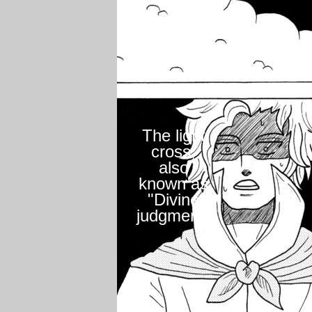
The light
cross,
also
known as
"Divine
judgment"