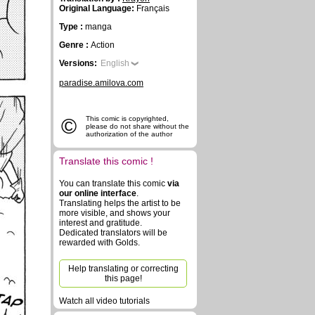
Original Language:
Français
Type :
manga
Genre :
Action
Versions:
English
paradise.amilova.com
©
This comic is copyrighted,
please do not share without the
authorization of the author
Translate this comic !
You can translate this comic
via
our online interface
.
Translating helps the artist to be
more visible, and shows your
interest and gratitude.
Dedicated translators will be
rewarded with Golds.
Help translating or correcting
this page!
Watch all video tutorials