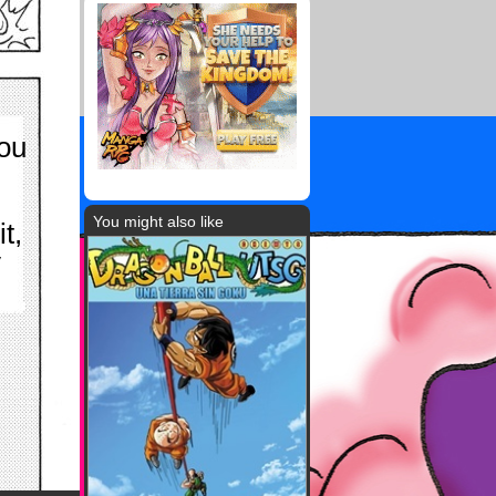
you
You might also like
it,
y