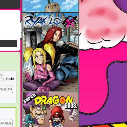
 de
r le reste
ranslate
ranslate