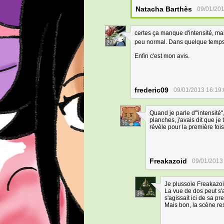
Natacha Barthès
09/01/201
certes ça manque d'intensité, ma
peu normal. Dans quelque temps s
27
Enfin c'est mon avis.
frederic09
09/01/2013 16:19
Quand je parle d'"intensité"
planches, j'avais dit que j
35
révèle pour la première foi
Freakazoid
09/01/2013
Je plussoie Freakazoi
La vue de dos peut s'a
39
s'agissait ici de sa p
Mais bon, la scène r