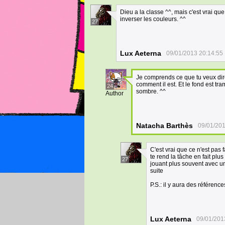
Dieu a la classe ^^, mais c'est vrai que l
inverser les couleurs. ^^
27
Lux Aeterna
09/01/2013 20:14:55
Je comprends ce que tu veux dire 
comment il est. Et le fond est tr
24
sombre. ^^
Author
Natacha Barthès
09/01/201
C'est vrai que ce n'est pas f
te rend la tâche en fait plus
27
jouant plus souvent avec un 
suite
P.S.: il y aura des référence
Lux Aeterna
09/01/201