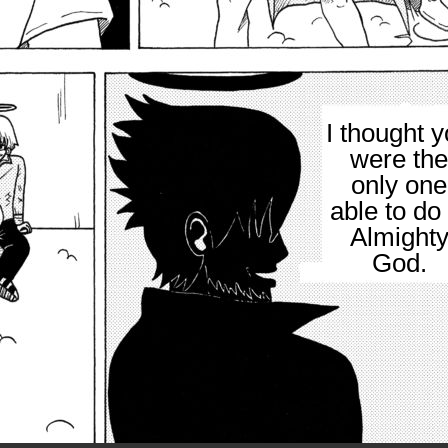
I thought 
were the
only one
able to do 
Almight
God.