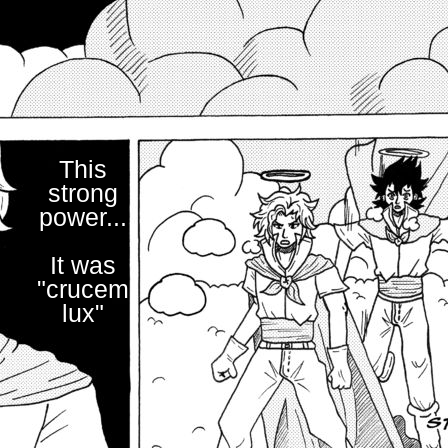
This
strong
power...
It was
"crucem
lux"