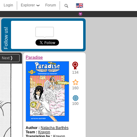
Login
Explorer
Forum
Follow us!
Paradise
Next
134
160
100
Author :
Natacha Barthès
Team :
Krayon
Translation by :
Krayon