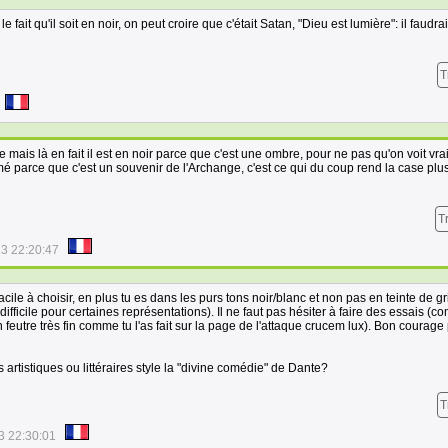
e fait qu'il soit en noir, on peut croire que c'était Satan, "Dieu est lumière": il faudrai
T
mais là en fait il est en noir parce que c'est une ombre, pour ne pas qu'on voit vr
amé parce que c'est un souvenir de l'Archange, c'est ce qui du coup rend la case plu
T
3 22:20:47
acile à choisir, en plus tu es dans les purs tons noir/blanc et non pas en teinte de gr
 difficile pour certaines représentations). Il ne faut pas hésiter à faire des essais (
feutre très fin comme tu l'as fait sur la page de l'attaque crucem lux). Bon courage
s artistiques ou littéraires style la "divine comédie" de Dante?
T
3 22:30:01