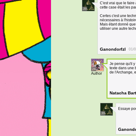
C'est vrai que le faire
cette case était les 
39
Certes c'est une tech
nécessaires à l'histoi
Mais étant donné que 
utiliser une autre te
Ganondorfzl
01/0
Je pense qu'il y
texte dans une 
24
de l'Archange, e
Author
Natacha Bar
Essaye pou
39
Ganondo