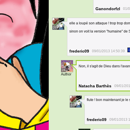
Ganondorfzl
01/0
elle a loupé son attaque ! trop trop d
27
sinon on voit la version "humaine" de 
frederic09
09/01/2013 14:50:39
Non, il s'agit de Dieu dans l'ava
24
Author
Natacha Barthès
09/01/201
flute ! bon maintenant je le 
27
frederic09
09/01/2013 