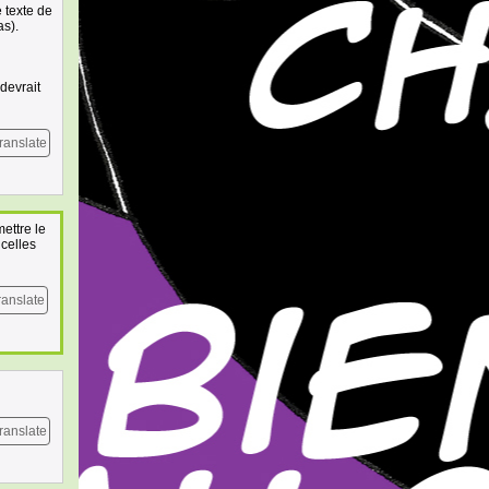
e texte de
as).
devrait
ranslate
ettre le
celles
ranslate
ranslate