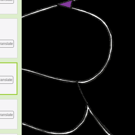
ranslate
ranslate
ranslate