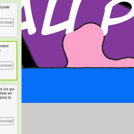
t juste
ranslate
aiment
s
ranslate
is (ce qui
comme en
 pour la
ranslate