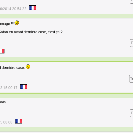
6/2014 20:54:22
ommage !!!
Satan en avant dernière case, c'est ça ?
T
nt dernière case.
T
3 15:00:17
sais.
T
15:08:08