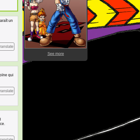
araît un
ranslate
See more
roïne qui
ranslate
l
ace.
ranslate