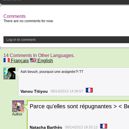
Comments
There are no comments for now.
Log-in to comment
14 Comments In Other Languages.
Français
English
Aah beuuh, pourquoi une araignée?! TT
37
Vanou Titiyou
08/14/2013 14:39:57
Parce qu'elles sont répugnantes > < B
24
Author
Natacha Barthès
08/14/2013 19:35:12