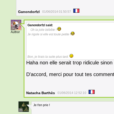
Ganondorfzl
01/06/2014 01:50:57
Ganondorfzl
said:
24
Oh la jolie bébête !
Author
Je rigole si elle est toute petite !
Bon, je lirais la suite plus tard.
Haha non elle serait trop ridicule sinon
D'accord, merci pour tout tes commen
Natacha Barthès
01/06/2014 12:52:10
Je t'en prie !
39