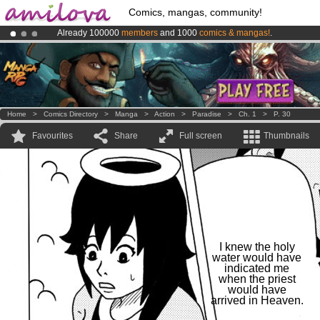
Comics, mangas, community!
Already 100000
members
and 1000
comics & mangas!
.
Amilova
Kickstarter is now LIVE
!.
Premium membership from
3.95 euros
per month !
Get membership
Home
>
Comics Directory
>
Manga
>
Action
>
Paradise
>
Ch. 1
>
P. 30
Favourites
Share
Full screen
Thumbnails
I knew the holy
water would have
indicated me
when the priest
would have
arrived in Heaven.