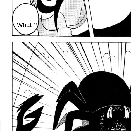
What ?