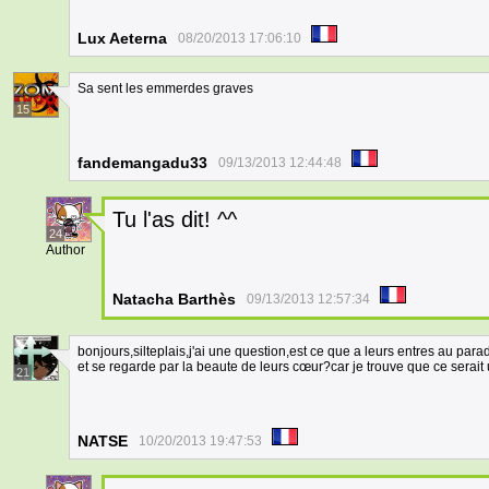
Lux Aeterna
08/20/2013 17:06:10
Sa sent les emmerdes graves
15
fandemangadu33
09/13/2013 12:44:48
Tu l'as dit! ^^
24
Author
Natacha Barthès
09/13/2013 12:57:34
bonjours,silteplais,j'ai une question,est ce que a leurs entres au par
et se regarde par la beaute de leurs cœur?car je trouve que ce serait
21
NATSE
10/20/2013 19:47:53