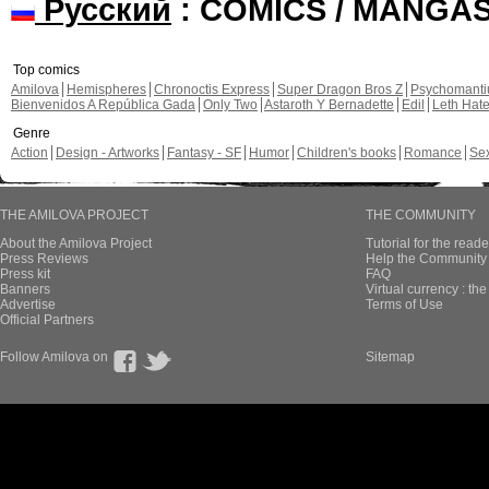
Русский
: COMICS / MANGA
Top comics
Amilova
Hemispheres
Chronoctis Express
Super Dragon Bros Z
Psychomant
Bienvenidos A República Gada
Only Two
Astaroth Y Bernadette
Edil
Leth Hat
Genre
Action
Design - Artworks
Fantasy - SF
Humor
Children's books
Romance
Se
THE AMILOVA PROJECT
THE COMMUNITY
About the Amilova Project
Tutorial for the reade
Press Reviews
Help the Community 
Press kit
FAQ
Banners
Virtual currency : th
Advertise
Terms of Use
Official Partners
Follow Amilova on
Sitemap