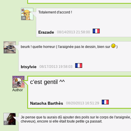
Totalement d'accord !
36
Erazade
08/14/2013 21:58:00
beurk ! quelle horreur ( l'araignée pas le dessin, bien sur
)
7
btsylvie
08/17/2013 19:58:03
c'est gentil ^^
24
Author
Natacha Barthès
08/20/2013 16:51:29
Je pense que tu aurais dû ajouter des poils sur le corps de l'araigné
cheveux), encore si elle était toute petite ça passait.
27