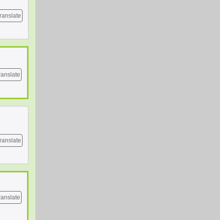
ranslate
ranslate
ranslate
ranslate