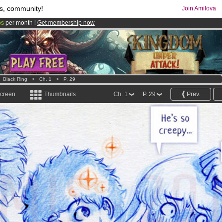
s, community!
Join Amilova
os
per month !
Get membership now
comics & mangas!
.
>
Black Ring
>
Ch. 1
>
P. 29
screen
Thumbnails
Ch. 1
P. 29
Prev.