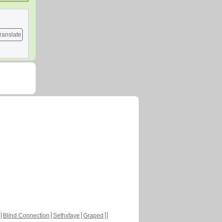
ranslate
Blind Connection
Sethxfaye
Graped