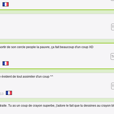
4
T
 sortir de son cercle people la pauvre, ça fait beaucoup d'un coup XD
T
8
e évident de tout assimiler d'un coup ^^
T
:13
e traite. Tu as un coup de crayon superbe, j'adore le fait que tu dessines au crayon b