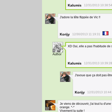
Kalumis
12/31/2013 10:38:5
J'adore la tête flippée de Vic !!
26
Korijy
12/30/2013 11:19:31
XD Oui, elle a pas l'habitude de
6
Author
Kalumis
12/31/2013 10:39:2
J'avoue que ça doit pas êtr
26
Korijy
12/31/2013 10:44
Je viens de découvrir, j'ai tout lu d'un
orange. *-*
17
Vivement la suite !