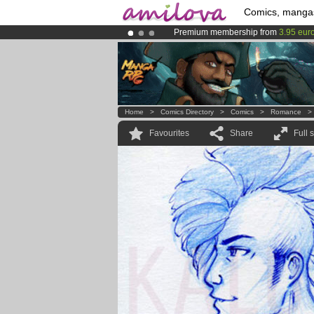
Comics, manga
Premium membership from
3.95 eur
Amilova
Kickstarter is now LIVE
!.
Already 100000
members
and 1000
Home
>
Comics Directory
>
Comics
>
Romance
Favourites
Share
Full 