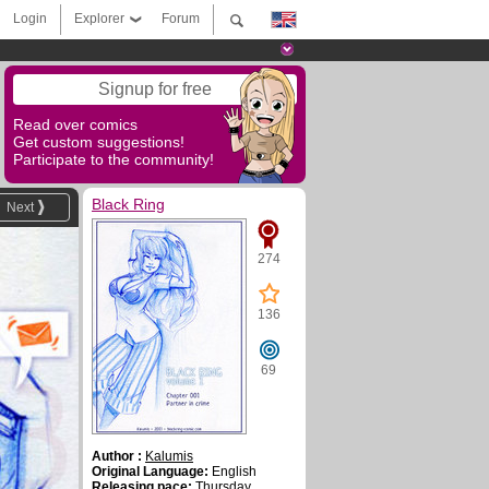
Login
Explorer
Forum
Signup for free
Read over comics
Get custom suggestions!
Participate to the community!
Black Ring
Next
274
136
69
Author :
Kalumis
Original Language:
English
Releasing pace:
Thursday,