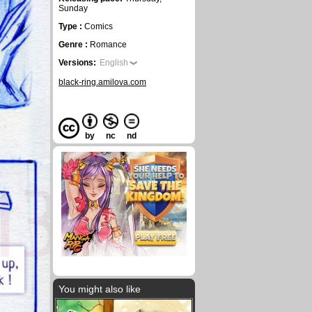
Sunday
Type :
Comics
Genre :
Romance
Versions:
English
black-ring.amilova.com
by
nc
nd
You might also like