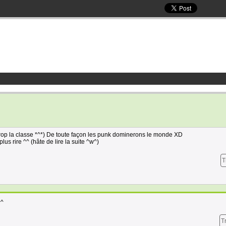
trop la classe *^*) De toute façon les punk dominerons le monde XD
lus rire ^^ (hâte de lire la suite ^w^)
T
^^
T