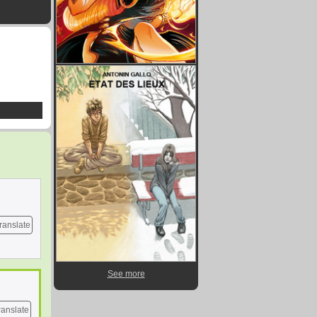
ranslate
See more
ranslate