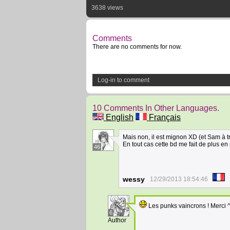
3638 views
Comments
There are no comments for now.
Log-in to comment
10 Comments In Other Languages.
English
Français
Mais non, il est mignon XD (et Sam à 
En tout cas cette bd me fait de plus en p
46
wessy
12/29/2013 18:54:46
Les punks vaincrons ! Merci 
6
Author