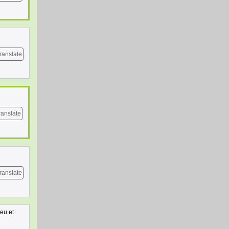
ranslate
ranslate
ranslate
leu et