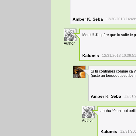
Amber K. Seba
12/30/2013 14:49
Merci !! J'espère que la suite te 
6
Author
Kalumis
12/31/2013 10:39:5
Si tu continues comme ça y
(juste un tooooout petit bé
17
Amber K. Seba
12/31/
ahaha ^^ un tout pet
6
Author
Kalumis
12/31/20