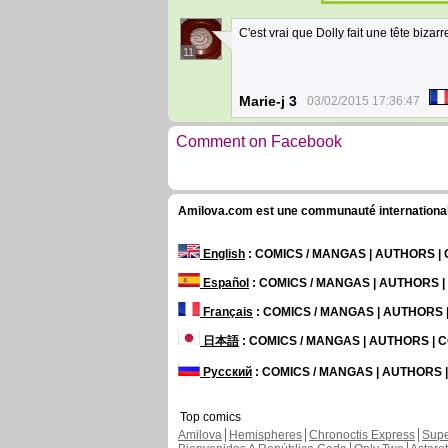
C'est vrai que Dolly fait une tête bizarre
11
Marie-j 3
03/02/2015 17:36:47
Comment on Facebook
Amilova.com est une communauté internationale 
English
: COMICS / MANGAS | AUTHORS 
Español
: COMICS / MANGAS | AUTHORS 
Français
: COMICS / MANGAS | AUTHORS
日本語
: COMICS / MANGAS | AUTHORS |
Русский
: COMICS / MANGAS | AUTHORS
Top comics
Amilova
Hemispheres
Chronoctis Express
Supe