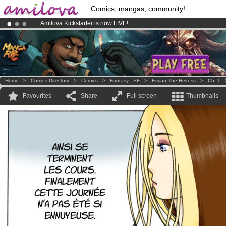
Comics, mangas, community!
Amilova
Kickstarter is now LIVE
!.
Already 134393
members
and 1208
comics & mangas!
.
Premium membership from
3.95 euros
per month !
Get membership
Home
>
Comics Directory
>
Comics
>
Fantasy - SF
>
Erwan The Heiress
>
Ch. 1
Favourites
Share
Full screen
Thumbnails