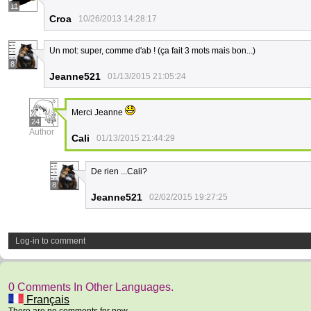
11
Croa
10/26/2013 14:28:17
Un mot: super, comme d'ab ! (ça fait 3 mots mais bon...)
8
Jeanne521
01/13/2015 21:05:24
Merci Jeanne
24
Author
Cali
01/13/2015 21:44:29
De rien ...Cali?
8
Jeanne521
02/02/2015 19:27:25
Log-in to comment
0 Comments In Other Languages.
Français