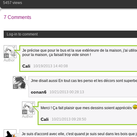
5457 views
7 Comments
Log-in to comment
Je précise que pour le bus et la vue extérieure de la maison, j'ai ut
pour la maison, ça faisait trop vide sinon !
24
Author
Cali
10/19/2013 14:40:08
Jme disait aussi En tout cas tes perso et les décors sont superb
22
conan6
10/21/2013 00:28:13
Merci ! Ça fait plaisir que mes dessins soient appréciés
24
Author
Cali
10/21/2013 09:28:50
Je suis d'accord avec elle, c'est quand je suis seul dans les bois que j