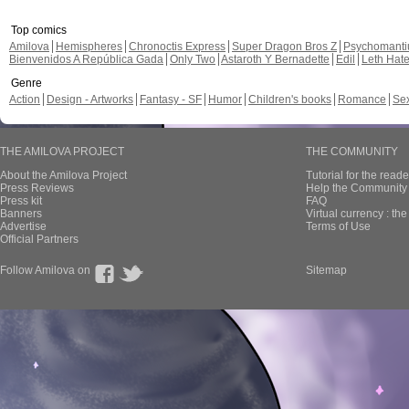
Top comics
Amilova
Hemispheres
Chronoctis Express
Super Dragon Bros Z
Psychomant
Bienvenidos A República Gada
Only Two
Astaroth Y Bernadette
Edil
Leth Hat
Genre
Action
Design - Artworks
Fantasy - SF
Humor
Children's books
Romance
Se
THE AMILOVA PROJECT
THE COMMUNITY
About the Amilova Project
Tutorial for the reade
Press Reviews
Help the Community 
Press kit
FAQ
Banners
Virtual currency : th
Advertise
Terms of Use
Official Partners
Follow Amilova on
Sitemap