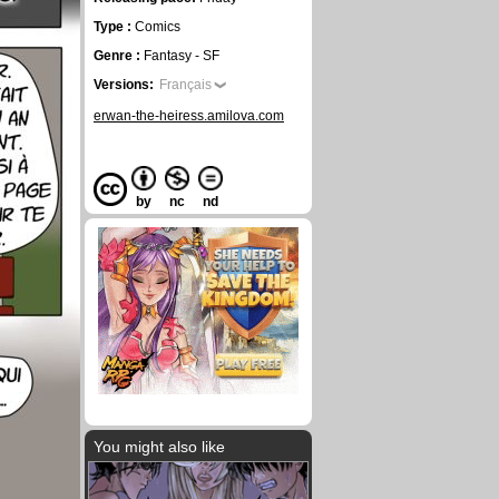
Type :
Comics
Genre :
Fantasy - SF
Versions:
Français
erwan-the-heiress.amilova.com
by
nc
nd
You might also like