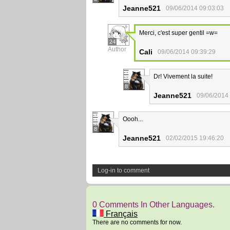
Jeanne521
09/06/2014 09:03:03
Merci, c'est super gentil =w=
24
Author
Cali
09/06/2014 09:39:29
Dr! Vivement la suite!
8
Jeanne521
09/06/2014
Oooh...
8
Jeanne521
02/02/2015 19:46:20
Log-in to comment
0 Comments In Other Languages.
Français
There are no comments for now.