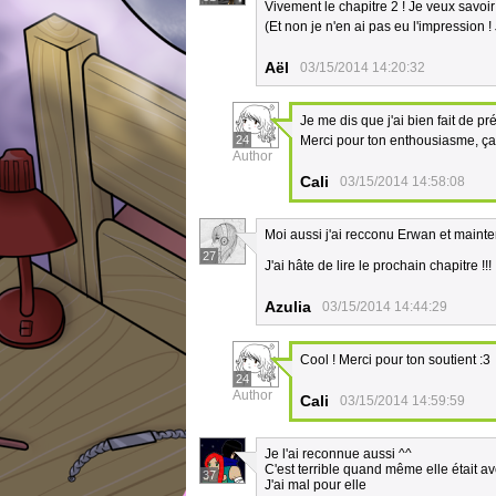
Vivement le chapitre 2 ! Je veux savoi
(Et non je n'en ai pas eu l'impression ! 
Aël
03/15/2014 14:20:32
Je me dis que j'ai bien fait de pr
24
Merci pour ton enthousiasme, ça f
Author
Cali
03/15/2014 14:58:08
Moi aussi j'ai recconu Erwan et maint
27
J'ai hâte de lire le prochain chapitre !!!
Azulia
03/15/2014 14:44:29
Cool ! Merci pour ton soutient :3
24
Author
Cali
03/15/2014 14:59:59
Je l'ai reconnue aussi ^^
C'est terrible quand même elle était ave
37
J'ai mal pour elle