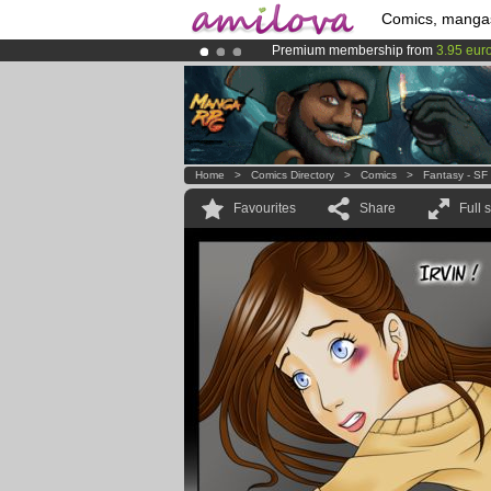
Comics, manga
Premium membership from
3.95 eur
Already 100000
members
and 1000
Amilova
Kickstarter is now LIVE
!.
Home
>
Comics Directory
>
Comics
>
Fantasy - SF
Favourites
Share
Full 