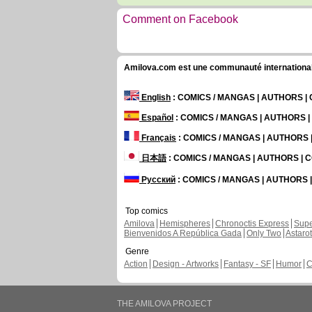
Comment on Facebook
Amilova.com est une communauté internationale 
English
: COMICS / MANGAS | AUTHORS 
Español
: COMICS / MANGAS | AUTHORS 
Français
: COMICS / MANGAS | AUTHORS
日本語
: COMICS / MANGAS | AUTHORS |
Русский
: COMICS / MANGAS | AUTHORS
Top comics
Amilova
Hemispheres
Chronoctis Express
Supe
Bienvenidos A República Gada
Only Two
Astaro
Genre
Action
Design - Artworks
Fantasy - SF
Humor
C
THE AMILOVA PROJECT