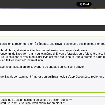
 pas si on la reconnait bien, à l'époque, elle n'avait pas encore ses mèches blondes
ter du texte, et ainsi faciliter la compréhension sur ce qui s'est passé.
uvenirs de l'accident par la suite, même si Erwan y fera plusieurs fois référence. I
ure (je sais pas si c'est bien clair), Irvin est mort sur le coup. Sur la première page 
 en fait les mains d'Erwan et Irvin.
avoris et l'illustration de couverture du chapitre suivant vont arriver.
page, j'avais constamment l'impression qu'Erwan et Liz s’apprêtaient à se rouler une 
ssi que c'est un accident de voiture qu'ils ont subis. ^^
verture ! ^w^ Je vais pourvoir mieux l'apprécier ! ^^