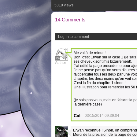
5310 views
14 Comments
Log-in to comment
Me voilà de retour !
Bon, c'est Erwan sur la case 1 (je sais
24
ses cheveux sont mis bizarrement).
Author
J'ai édité la page précédente pour ajou
Je ne pense pas qu'on verra d'autres so
fait percuter tous les deux par une voit
chapitre, les deux mains qu'on voit sont
C'est la fin du chapitre 1 sinon !
Une illustration pour remercier les 50 f
(je sais pas vous, mais en faisant la 
la dernière case)
Cali
03/15/2014 09:39:04
Erwan reconnue ! Sinon, on comprend au
Merci de la précision de la page de cou
31