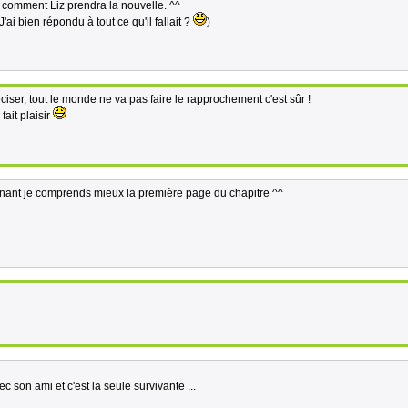
r comment Liz prendra la nouvelle. ^^
J'ai bien répondu à tout ce qu'il fallait ?
)
éciser, tout le monde ne va pas faire le rapprochement c'est sûr !
ait plaisir
enant je comprends mieux la première page du chapitre ^^
c son ami et c'est la seule survivante ...