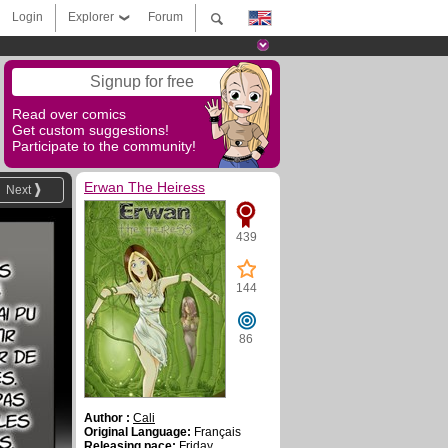
Login
Explorer
Forum
Signup for free
Read over comics
Get custom suggestions!
Participate to the community!
Erwan The Heiress
Next
439
144
86
Author :
Cali
Original Language:
Français
Releasing pace:
Friday