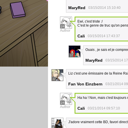
MaryRed
03/15/2014 15:10:40
Ewi, c'est triste :/
C'est le genre de truc qu'on pens
24
Author
Cali
03/15/2014 17:43:37
Ouais , je sais et je compr
37
MaryRed
03/15/2014 17
Liz c'est une émissaire de la Reine Raï
17
Fan Von Einzbern
03/21/2014 09
Ha ha ! Non, mais c'est toujours 
24
Author
Cali
03/21/2014 09:57:10
J'adore vraiment cette BD, favori direct
8