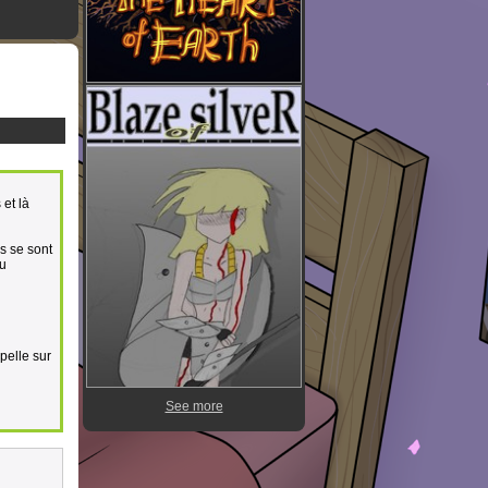
 et là
ls se sont
du
pelle sur
See more