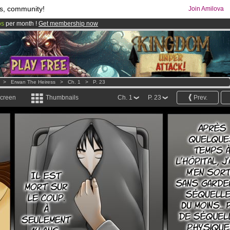
s, community!
Join Amilova
os
per month !
Get membership now
comics & mangas!
.
>
Erwan The Heiress
>
Ch. 1
>
P. 23
screen
Thumbnails
Ch. 1
P. 23
Prev.