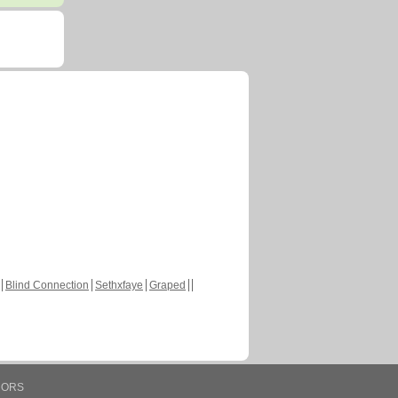
Blind Connection
Sethxfaye
Graped
HORS