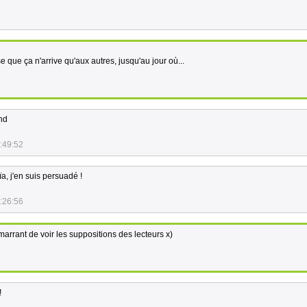
e que ça n'arrive qu'aux autres, jusqu'au jour où...
end
:49:52
a, j'en suis persuadé !
:26:56
marrant de voir les suppositions des lecteurs x)
!