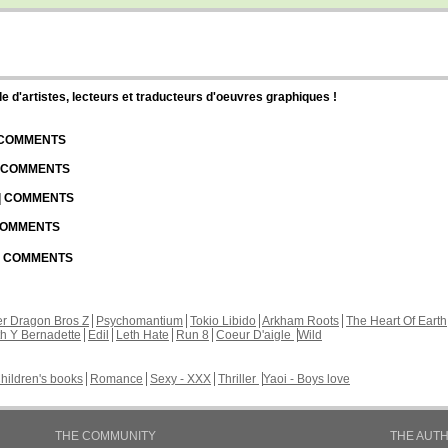
d'artistes, lecteurs et traducteurs d'oeuvres graphiques !
| COMMENTS
| COMMENTS
 | COMMENTS
 COMMENTS
 | COMMENTS
r Dragon Bros Z
Psychomantium
Tokio Libido
Arkham Roots
The Heart Of Earth
th Y Bernadette
Edil
Leth Hate
Run 8
Coeur D'aigle
Wild
hildren's books
Romance
Sexy - XXX
Thriller
Yaoi - Boys love
THE COMMUNITY
THE AUT