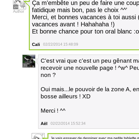
Ça m'embête un peu de faire une cou
24
fatidique mais bon, pas le choix ^^'
Author
Merci, et bonnes vacances à toi aussi (
vacances avant ! Hahahaha !)
Et bonne chance pour ton oral blanc :o
Cali
02/22/2014 15:48:09
C'est vrai que c'est un peu gênant m
31
recevoir une nouvelle page ! ^w^ Peut
non ?
Oui mais...le pouvoir de la zone A, 
bosse ailleurs ! XD
Merci ! ^^
Aël
02/22/2014 15:52:34
Je vais essayer de dessiner avec ma petite tablette 