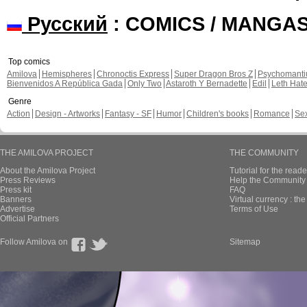
Русский
: COMICS / MANGA
Top comics
Amilova
Hemispheres
Chronoctis Express
Super Dragon Bros Z
Psychomant
Bienvenidos A República Gada
Only Two
Astaroth Y Bernadette
Edil
Leth Hat
Genre
Action
Design - Artworks
Fantasy - SF
Humor
Children's books
Romance
Se
THE AMILOVA PROJECT
THE COMMUNITY
About the Amilova Project
Tutorial for the reade
Press Reviews
Help the Community 
Press kit
FAQ
Banners
Virtual currency : th
Advertise
Terms of Use
Official Partners
Follow Amilova on
Sitemap