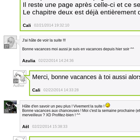
Il reste une page après celle-ci et ce se
Le chapitre deux est déjà entièrement de
Cali
02/21/2014 19:32:10
J'ai hâte de voir la suite !!!
27
Bonne vacances moi aussi je suis en vacances depuis hier soir ^^
Azulia
02/22/2014 14:24:36
Merci, bonne vacances à toi aussi alors
24
Author
Cali
02/22/2014 14:33:28
Hâte d'en savoir un peu plus ! Vivement la suite !
Bonne vacances aux chanceuses ! Moi c'est la semaine prochaine (et j'
31
merveilleux ? XD Profitez-bien ! ^^
Aël
02/22/2014 15:38:33