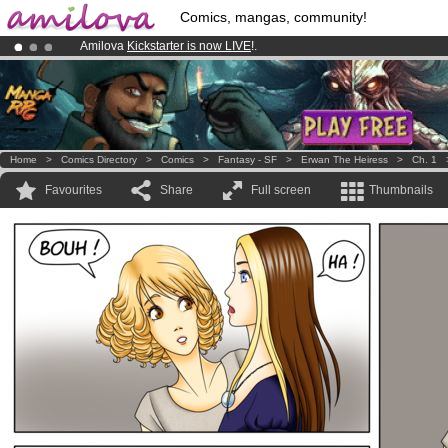
Comics, mangas, community!
Amilova
Kickstarter is now LIVE
!.
Premium membership from
3.95 euros
per month !
Get membership
Already 134393
members
and 1208
comics & mangas!
.
Home
>
Comics Directory
>
Comics
>
Fantasy - SF
>
Erwan The Heiress
>
Ch. 1
Favourites
Share
Full screen
Thumbnails