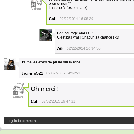
promet rien ^^'
24
La zone A c'est le mal x)
Author
Cali
02/22/2014 16:08:29
Bon courage alors ! ^^
C'est pas vrai ! Chacun sa chance ! xD
31
Aël
02/22/2014 16:34:36
J'aime les effets de pliure sur la robe..
8
Jeanne521
02/02/2015 19:44:52
Oh merci !
24
Author
Cali
02/02/2015 19:47:32
Log-in to comment