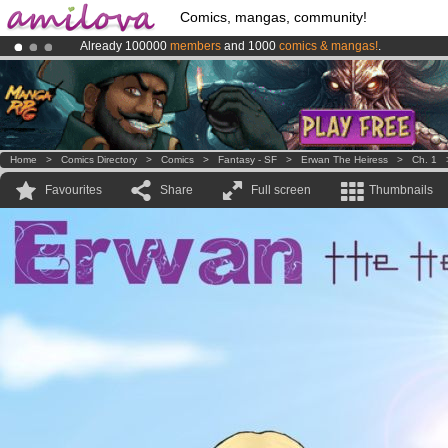
Comics, mangas, community!
Already 100000
members
and 1000
comics & mangas!
.
Premium membership from
3.95 euros
per month !
Get membership
Amilova
Kickstarter is now LIVE
!.
Home
>
Comics Directory
>
Comics
>
Fantasy - SF
>
Erwan The Heiress
>
Ch. 1
Favourites
Share
Full screen
Thumbnails