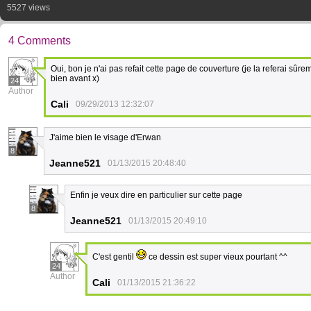
5527 views
4 Comments
Oui, bon je n'ai pas refait cette page de couverture (je la referai sûre
bien avant x)
24
Author
Cali
09/29/2013 12:32:07
J'aime bien le visage d'Erwan
8
Jeanne521
01/13/2015 20:48:40
Enfin je veux dire en particulier sur cette page
8
Jeanne521
01/13/2015 20:49:10
C'est gentil
ce dessin est super vieux pourtant ^^
24
Author
Cali
01/13/2015 21:36:22