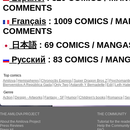
COMMENTS
Français
: 1009 COMICS / MA
COMMENTS
日本語
: 69 COMICS / MANGA
Русский
: 83 COMICS / MAN
Top comics
Amilova
Hemispheres
Chronoctis Express
Super Dragon Bros Z
Psychomant
Bienvenidos A República Gada
Only Two
Astaroth Y Bernadette
Edil
Leth Hat
Genre
Action
Design - Artworks
Fantasy - SF
Humor
Children's books
Romance
Se
THE AMILOVA PROJECT
THE COMMUNITY
About the Amilova Project
Tutorial for the reade
Press Reviews
Help the Community 
Press kit
FAQ