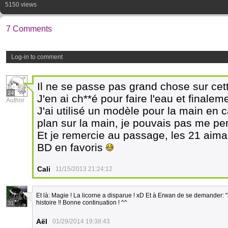
5150 views
7 Comments
Log-in to comment
Il ne se passe pas grand chose sur cett
24
J'en ai ch**é pour faire l'eau et finalem
Author
J'ai utilisé un modèle pour la main en
plan sur la main, je pouvais pas me per
Et je remercie au passage, les 21 aim
BD en favoris
Cali
11/15/2013 21:24:12
Et là: Magie ! La licorne a disparue ! xD Et à Erwan de se demander: "
histoire !! Bonne continuation ! ^^
31
Aël
01/29/2014 19:38:43