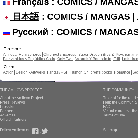
Français
: COMICS / MANGA
日本語
: COMICS / MANGAS 
Русский
: COMICS / MANGA
Top comics
Amilova
Hemispheres
Chronoctis Express
Super Dragon Bros Z
Psychomant
Bienvenidos A República Gada
Only Two
Astaroth Y Bernadette
Edil
Leth Hat
Genre
Action
Design - Artworks
Fantasy - SF
Humor
Children's books
Romance
Se
THE AMILOVA PROJECT
THE COMMUNITY
About the Amilova Project
Tutorial for the reade
Press Reviews
Help the Community 
Press kit
FAQ
Banners
Virtual currency : th
Advertise
Terms of Use
Official Partners
Follow Amilova on
Sitemap