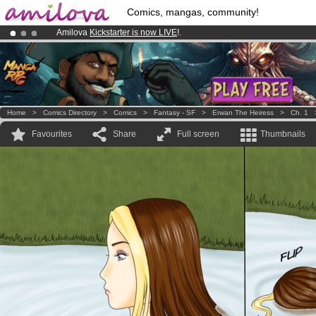
Comics, mangas, community!
Amilova
Kickstarter is now LIVE
!.
Already 100000
members
and 1000
comics & mangas!
.
Premium membership from
3.95 euros
per month !
Get membership
Home
>
Comics Directory
>
Comics
>
Fantasy - SF
>
Erwan The Heiress
>
Ch. 1
Favourites
Share
Full screen
Thumbnails