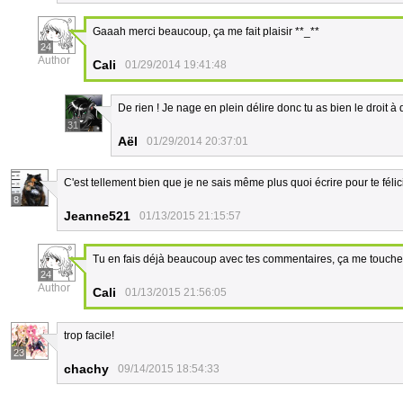
Gaaah merci beaucoup, ça me fait plaisir **_**
24
Author
Cali
01/29/2014 19:41:48
De rien ! Je nage en plein délire donc tu as bien le droit
31
Aël
01/29/2014 20:37:01
C'est tellement bien que je ne sais même plus quoi écrire pour te félicit
8
Jeanne521
01/13/2015 21:15:57
Tu en fais déjà beaucoup avec tes commentaires, ça me touch
24
Author
Cali
01/13/2015 21:56:05
trop facile!
23
chachy
09/14/2015 18:54:33