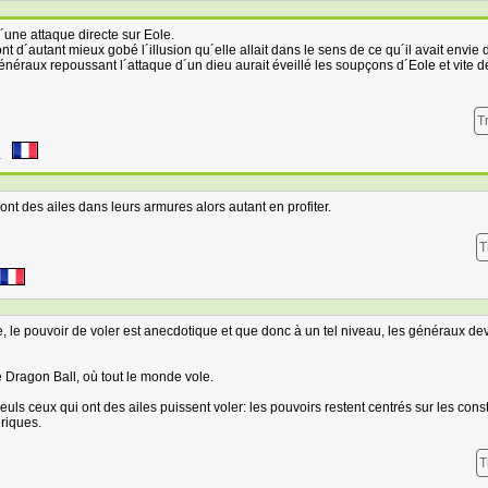
 d´une attaque directe sur Eole.
nt d´autant mieux gobé l´illusion qu´elle allait dans le sens de ce qu´il avait envie d
énéraux repoussant l´attaque d´un dieu aurait éveillé les soupçons d´Eole et vite d
T
1
 ont des ailes dans leurs armures alors autant en profiter.
T
 le pouvoir de voler est anecdotique et que donc à un tel niveau, les généraux de
 Dragon Ball, où tout le monde vole.
euls ceux qui ont des ailes puissent voler: les pouvoirs restent centrés sur les cons
riques.
T