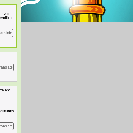
e voir.
évoilé le
ranslate
ranslate
vraient
tellations
ranslate