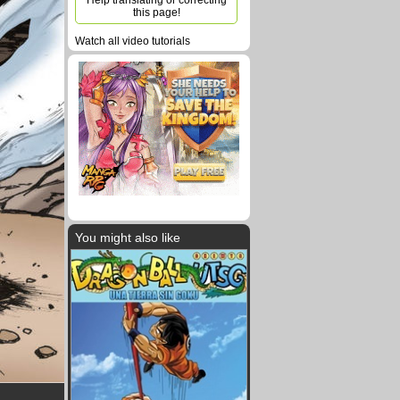
Help translating or correcting
this page!
Watch all video tutorials
You might also like