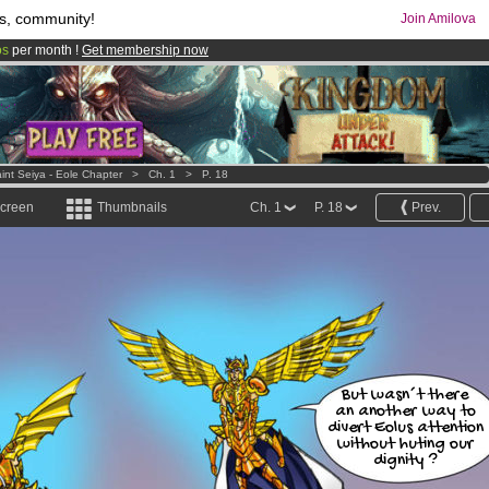
s, community!
Join Amilova
os
per month !
Get membership now
comics & mangas!
.
int Seiya - Eole Chapter
>
Ch. 1
>
P. 18
screen
Thumbnails
Ch. 1
P. 18
Prev.
But wasn´t there
an another way to
divert Eolus attention
without huting our
dignity ?