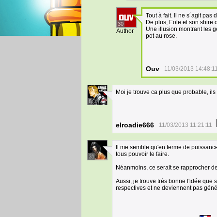
Tout à fait. Il ne s´agit pas
De plus, Eole et son sbire o
30
Une illusion montrant les g
Author
pot au rose.
Ouv
11/03/2013 14:48:1
Moi je trouve ca plus que probable, ils
8
elroadie666
11/03/2013 11:21:11
Il me semble qu'en terme de puissance,
tous pouvoir le faire.
31
Néanmoins, ce serait se rapprocher de
Aussi, je trouve très bonne l'idée que s
respectives et ne deviennent pas géné