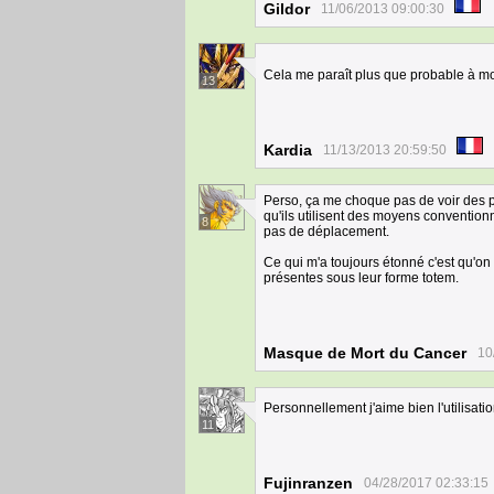
Gildor
11/06/2013 09:00:30
Cela me paraît plus que probable à mo
13
Kardia
11/13/2013 20:59:50
Perso, ça me choque pas de voir des pe
qu'ils utilisent des moyens conventionn
8
pas de déplacement.
Ce qui m'a toujours étonné c'est qu'on n
présentes sous leur forme totem.
Masque de Mort du Cancer
10
Personnellement j'aime bien l'utilisatio
11
Fujinranzen
04/28/2017 02:33:15