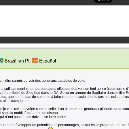
Brazillian Pt.
Español
nt être surpris de voir des généraux capables de voler.
 a suffisamment vu de personnages effectuer des vols en tout genre (sous forme d´
 s´être libéré de Siegfried dans le DA, Seiya en armure du Sagitaire dans le film Eri
bles, que je n´ai pas de scrupule à faire voler une caste dont le cosmos est au niv
es ailes dans le dos.
ue je vois cette envolée comme celle d´un planeur: les généraux planent sur un cou
 sans la mobilité qu´aurait un oiseau.
i n´ont pas d´ailes doivent se faire porter.
lieu entre développer un potentiel des personnages, ce qui est le propre d´une fan-fi