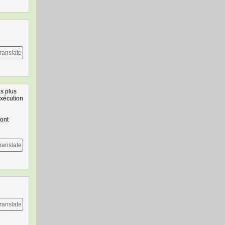
ranslate
as plus
exécution
sont
ranslate
ranslate