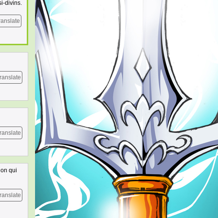
i-divins.
ranslate
ranslate
ranslate
ion qui
ranslate