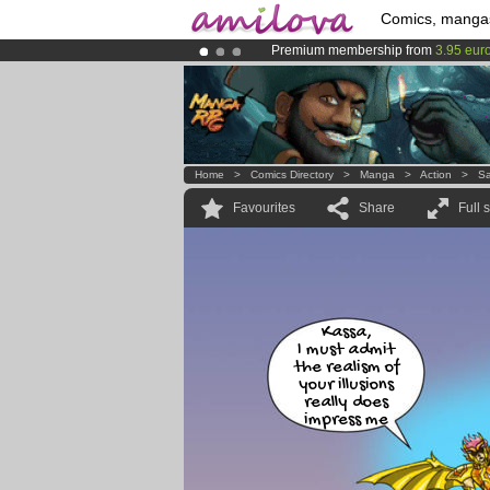
Comics, manga
Premium membership from
3.95 eur
Already 100000
members
and 1000
Amilova
Kickstarter is now LIVE
!.
Home
>
Comics Directory
>
Manga
>
Action
>
Sa
Favourites
Share
Full 
Kassa,
I must admit
the realism of
your illusions
really does
impress me