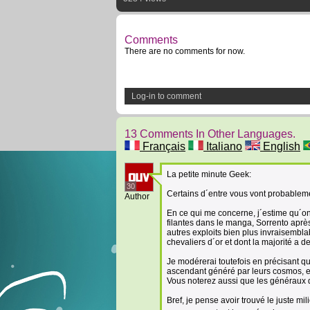
Comments
There are no comments for now.
Log-in to comment
13 Comments In Other Languages.
Français
Italiano
English
La petite minute Geek:
30
Certains d´entre vous vont probableme
Author
En ce qui me concerne, j´estime qu´on
filantes dans le manga, Sorrento après
autres exploits bien plus invraisembla
chevaliers d´or et dont la majorité a d
Je modérerai toutefois en précisant q
ascendant généré par leurs cosmos, et
Vous noterez aussi que les généraux qu
Bref, je pense avoir trouvé le juste mi