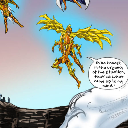
To be honest,
in the urgency
of the situation,
that´all what
came up to my
mind !