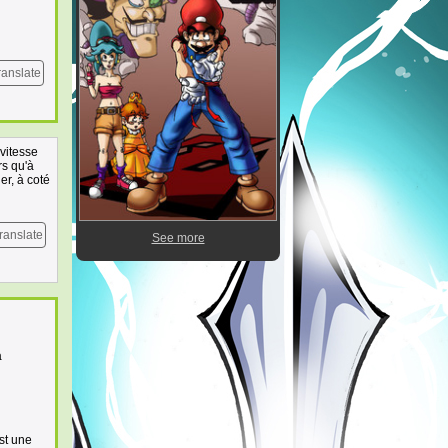
ranslate
vitesse
rs qu'à
ler, à coté
ranslate
See more
a
st une