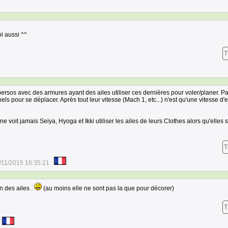
i aussi ^^
T
rsos avec des armures ayant des ailes utiliser ces dernières pour voler/planer. P
els pour se déplacer. Après tout leur vitesse (Mach 1, etc...) n'est qu'une vitesse d'
e voit jamais Seiya, Hyoga et Ikki utiliser les ailes de leurs Clothes alors qu'elles 
T
/11/2015 16:35:21
n des ailes .
(au moins elle ne sont pas la que pour décorer)
T