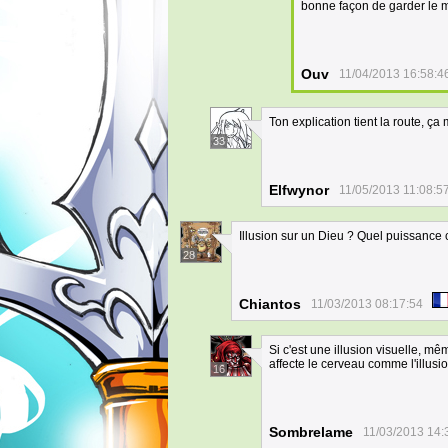
bonne façon de garder le m
Ouv
11/04/2013 16:58:4
Ton explication tient la route, ça 
33
Elfwynor
11/05/2013 11:08:5
Illusion sur un Dieu ? Quel puissance 
28
Chiantos
11/03/2013 08:17:54
Si c'est une illusion visuelle, mê
affecte le cerveau comme l'illusi
16
Sombrelame
11/03/2013 14: