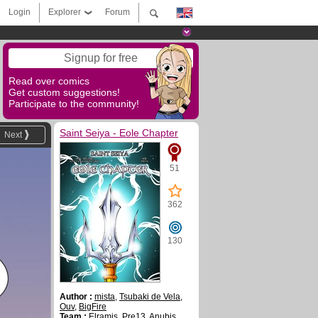
Login
Explorer
Forum
Signup for free
Read over comics
Get custom suggestions!
Participate to the community!
Saint Seiya - Eole Chapter
Next
51
362
130
Author :
mista
,
Tsubaki de Vela
,
Ouv
,
BigFire
Team :
Elramis
,
Pre13
,
Anubis
,