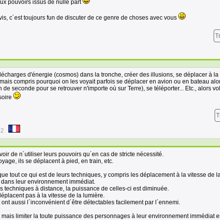
ux pouvoirs issus de nulle part
vis, c´est toujours fun de discuter de ce genre de choses avec vous
T
écharges d'énergie (cosmos) dans la tronche, créer des illusions, se déplacer à la 
i jamais compris pourquoi on les voyait parfois se déplacer en avion ou en bateau alo
tion de seconde pour se retrouver n'importe où sur Terre), se téléporter... Etc., alors vo
soire
T
02
oir de n´utiliser leurs pouvoirs qu´en cas de stricte nécessité.
yage, ils se déplacent à pied, en train, etc.
que tout ce qui est de leurs techniques, y compris les déplacement à la vitesse de l
e dans leur environnement immédiat.
urs techniques à distance, la puissance de celles-ci est diminuée.
déplacent pas à la vitesse de la lumière.
ont aussi l´inconvénient d´être détectables facilement par l´ennemi.
n, mais limiter la toute puissance des personnages à leur environnement immédiat e