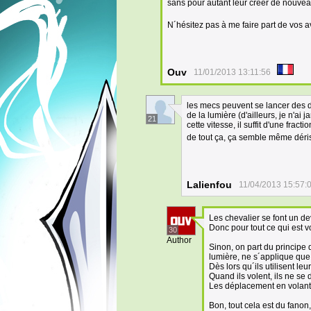
sans pour autant leur créer de nouvea
N´hésitez pas à me faire part de vos a
Ouv
11/01/2013 13:11:56
les mecs peuvent se lancer des d
de la lumière (d'ailleurs, je n'a
21
cette vitesse, il suffit d'une frac
de tout ça, ça semble même déri
Lalienfou
11/04/2013 15:57:
Les chevalier se font un dev
Donc pour tout ce qui est vo
30
Author
Sinon, on part du principe 
lumière, ne s´applique qu
Dès lors qu´ils utilisent le
Quand ils volent, ils ne se 
Les déplacement en volant 
Bon, tout cela est du fano