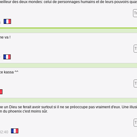
eilleur des deux mondes: celui de personnages humains et de leurs pouvoirs quas
T
6
me va !
T
7
ce kassa ^^
T
me un Dieu se ferait avoir surtout si il ne se préoccupe pas vraiment d'eux. Une illus
on du phoenix c'est moins sûr.
T
32:40