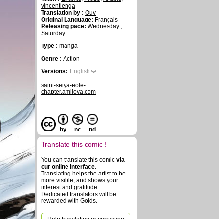
vincentlenga
Translation by :
Ouv
Original Language:
Français
Releasing pace:
Wednesday ,
Saturday
Type :
manga
Genre :
Action
Versions:
English
saint-seiya-eole-
chapter.amilova.com
by
nc
nd
Translate this comic !
You can translate this comic
via
our online interface
.
Translating helps the artist to be
more visible, and shows your
interest and gratitude.
Dedicated translators will be
rewarded with Golds.