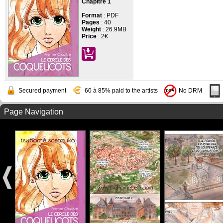
Chapitre 1
Format
: PDF
Pages
:
40
Weight
: 26.9MB
Price
:
2€
Secured payment
60 à 85% paid to the artists
No DRM
Page Navigation