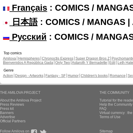
Français
: COMICS / MANGA
日本語
: COMICS / MANGAS 
Русский
: COMICS / MANGA
Top comics
Amilova
Hemispheres
Chronoctis Express
Super Dragon Bros Z
Psychomant
Bienvenidos A República Gada
Only Two
Astaroth Y Bernadette
Edil
Leth Hat
Genre
Action
Design - Artworks
Fantasy - SF
Humor
Children's books
Romance
Se
THE AMILOVA PROJECT
THE COMMUNITY
About the Amilova Project
Tutorial for the reade
Press Reviews
Help the Community 
Press kit
FAQ
Banners
Virtual currency : th
Advertise
Terms of Use
Official Partners
Follow Amilova on
Sitemap