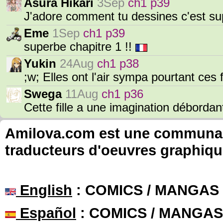
Asura Hikari
3Sep
ch1 p39
J'adore comment tu dessines c'est su
Eme
1Sep
ch1 p39
superbe chapitre 1 !!
Yukin
24Aug
ch1 p38
;w; Elles ont l'air sympa pourtant ces f
Swega
11Aug
ch1 p36
Cette fille a une imagination débord
Amilova.com est une communauté
traducteurs d'oeuvres graphiqu
English
: COMICS / MANGAS
Español
: COMICS / MANGAS