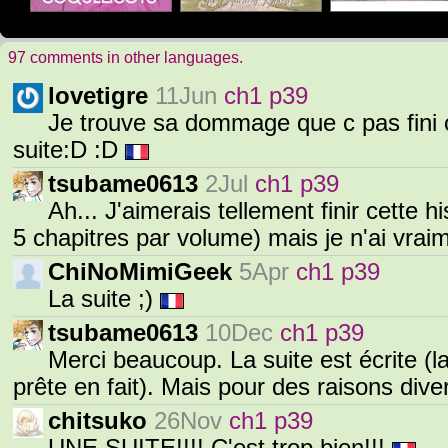
97 comments in other languages.
lovetigre
11Jun
ch1 p39
Je trouve sa dommage que c pas fini ca
suite:D :D
tsubame0613
2Jul
ch1 p39
Ah... J'aimerais tellement finir cette h
5 chapitres par volume) mais je n'ai vrai
ChiNoMimiGeek
5Apr
ch1 p39
La suite ;)
tsubame0613
10Dec
ch1 p39
Merci beaucoup. La suite est écrite (la 
prête en fait). Mais pour des raisons dive
chitsuko
26Nov
ch1 p39