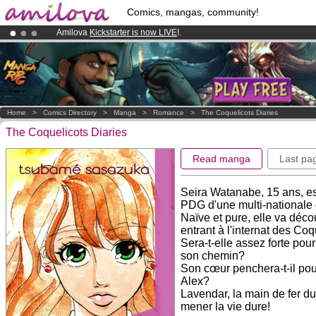
Comics, mangas, community!
Amilova
Kickstarter is now LIVE
!.
Already 100000
members
and 1000
comics & mangas!
.
Premium membership from
3.95 euros
per month !
Get membership
Home
>
Comics Directory
>
Manga
>
Romance
>
The Coquelicots Diaries
The Coquelicots Diaries
Read manga
Last pa
Seira Watanabe, 15 ans, es
PDG d'une multi-nationale d
Naïve et pure, elle va décou
entrant à l'internat des Coq
Sera-t-elle assez forte pou
son chemin?
Son cœur penchera-t-il pou
Alex?
Lavendar, la main de fer du
mener la vie dure!