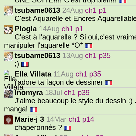
UNE SUITE!!!! C'est trop bien!!!
tsubame0613
24Aug
ch1 p1
C'est Aquarelle et Encres Aquarellabl
Plogia
14Aug
ch1 p1
C'est à l'aquarelle ? Si oui,c'est vraim
manipuler l'aquarelle *O*
tsubame0613
13Aug
ch1 p35
;)
Ella Villata
11Aug
ch1 p35
j'adore ta façon de dessiner
Inomyra
18Jul
ch1 p39
J'aime beaucoup le style du dessin :) J'
manga!
Marie-j 3
14Mar
ch1 p14
chaperonnés ?