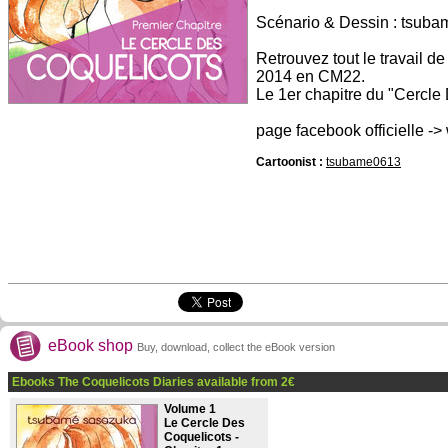
Scénario & Dessin : tsub
Retrouvez tout le travail d
2014 en CM22.
Le 1er chapitre du "Cercle
page facebook officielle 
Cartoonist :
tsubame0613
eBook shop
Buy, download, collect the eBook version
Ebooks The Coquelicots Diaries available from
2
€
Volume 1
Le Cercle Des
Coquelicots -