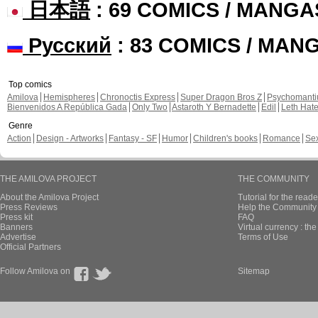
日本語
: 69 COMICS / MANGA
Русский
: 83 COMICS / MAN
Top comics
Amilova
Hemispheres
Chronoctis Express
Super Dragon Bros Z
Psychomant
Bienvenidos A República Gada
Only Two
Astaroth Y Bernadette
Edil
Leth Hat
Genre
Action
Design - Artworks
Fantasy - SF
Humor
Children's books
Romance
Se
THE AMILOVA PROJECT
THE COMMUNITY
About the Amilova Project
Tutorial for the reade
Press Reviews
Help the Community 
Press kit
FAQ
Banners
Virtual currency : th
Advertise
Terms of Use
Official Partners
Follow Amilova on
Sitemap