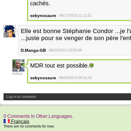
cachés.
sebynosaure
06/17/2013 11:11:22
Elle est bonne Stéphanie Condor ...je l'
13
...juste pour se venger de son père l'en
D.Manga-GB
06/22/2013 23:55:49
MDR tout est possible.
45
Author
sebynosaure
06/23/2013 00:31:52
Log-in to comment
0 Comments In Other Languages.
Français
There are no comments for now.