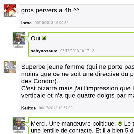
gros pervers a 4h ^^
21
loroa
06/16/2013 16:09:32
Oui
45
Author
sebynosaure
06/16/2013 16:17:12
Superbe jeune femme (qui ne porte pas
27
moins que ce ne soit une directive du p
des Condor).
C'est bizarre mais j'ai l'impression que 
verticale et n'a que quatre doigts par 
Keritos
06/17/2013 10:57:09
Merci. Une manœuvre politique.
Le t
45
une lentille de contacte. Et il a bien 5 
Author