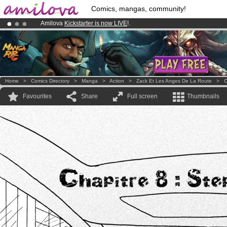
Comics, mangas, community!
Amilova
Kickstarter is now LIVE
!.
Already 100000
members
and 1000
comics & mangas!
.
Premium membership from
3.95 euros
per month !
Get membership
Home
>
Comics Directory
>
Manga
>
Action
>
Zack Et Les Anges De La Route
>
C
Favourites
Share
Full screen
Thumbnails