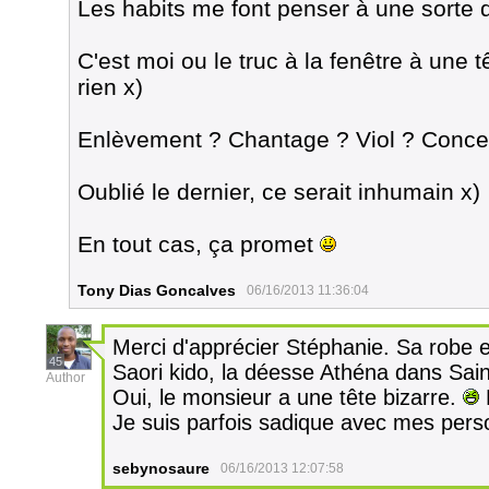
Les habits me font penser à une sorte 
C'est moi ou le truc à la fenêtre à une tê
rien x)
Enlèvement ? Chantage ? Viol ? Concer
Oublié le dernier, ce serait inhumain x)
En tout cas, ça promet
Tony Dias Goncalves
06/16/2013 11:36:04
Merci d'apprécier Stéphanie. Sa robe e
45
Saori kido, la déesse Athéna dans Sain
Author
Oui, le monsieur a une tête bizarre.
E
Je suis parfois sadique avec mes pers
sebynosaure
06/16/2013 12:07:58