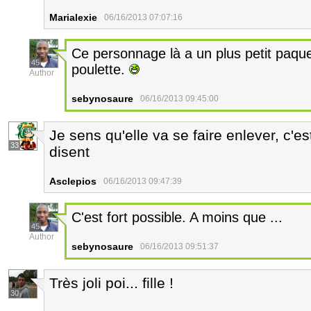
Marialexie
06/16/2013 07:07:16
Ce personnage là a un plus petit paqu
45
poulette.
Author
sebynosaure
06/16/2013 09:45:00
Je sens qu'elle va se faire enlever, c'es
33
disent
Asclepios
06/16/2013 09:47:39
C'est fort possible. A moins que ...
45
Author
sebynosaure
06/16/2013 09:51:37
Très joli poi... fille !
30