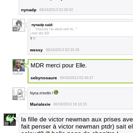
nynadp
06/16/2013 02:20:42
nynadp
said:
"coucou ! tu veux voir m..."
46
non dsl XD
? '-'
wessy
06/16/2013 02:35:28
MDR merci pour Elle.
45
Author
sebynosaure
06/16/2013 02:40:27
Nyna m'enfin !
50
Marialexie
06/16/2013 16:10:15
la fille de victor newman aux prises av
46
fait penser à victor newman ptdr) sait 