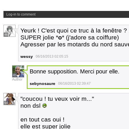
Log-in to comment
Yeurk ! C'est quoi ce truc à la fenêtre ?
46
SUPER jolie *
o
* (j'adore sa coiffure)
Agresser par les motards du nord sauv
wessy
06/16/2013 02:05:15
Bonne supposition. Merci pour elle.
45
Author
sebynosaure
06/16/2013 02:39:47
"coucou ! tu veux voir m..."
54
non dsl
en tout cas oui !
elle est super jolie