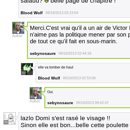
salaud?
belle page de chapitre !
Blood Wolf
06/16/2013 02:23:04
Merci.C'est vrai qu'il a un air de Victo
45
n'aime pas la politique mener par son p
Author
de tout ce qu'il fait en sous-marin.
sebynosaure
06/16/2013 02:44:16
elle va tomber de haut
46
Blood Wolf
06/16/2013 02:53:06
Oui.
45
Author
sebynosaure
06/16/2013 09:42:47
lazlo Domi s'est rasé le visage !!
50
Sinon elle est bon...belle cette poulette 