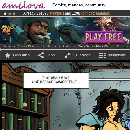
Comics, mangas, community!
Already 134393
members
and 1208
comics & mangas!
.
Premium membership from
3.95 euros
per month !
Get membership
Amilova
Kickstarter is now LIVE
!.
Home
>
Comics Directory
>
Manga
>
Action
>
Saint Seiya - Black War
>
Ch. 4
Favourites
Share
Full screen
Thumbnails