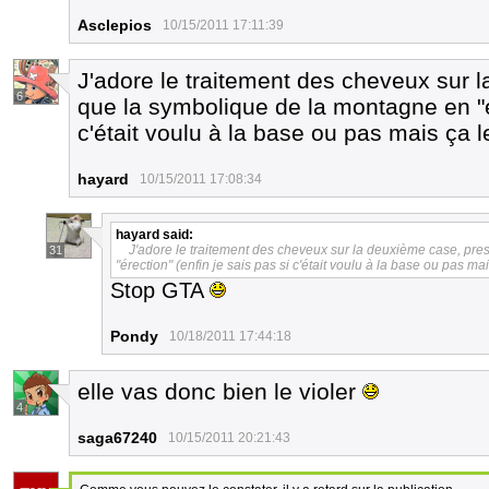
Asclepios
10/15/2011 17:11:39
J'adore le traitement des cheveux sur 
6
que la symbolique de la montagne en "ér
c'était voulu à la base ou pas mais ça le 
hayard
10/15/2011 17:08:34
hayard
said:
J'adore le traitement des cheveux sur la deuxième case, pr
31
"érection" (enfin je sais pas si c'était voulu à la base ou pas mais
Stop GTA
Pondy
10/18/2011 17:44:18
elle vas donc bien le violer
4
saga67240
10/15/2011 20:21:43