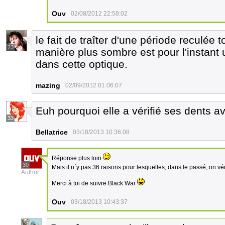
Ouv
02/08/2012 22:58:02
le fait de traîter d'une période reculée t
23
manière plus sombre est pour l'instant 
dans cette optique.
mazing
02/09/2012 01:06:07
Euh pourquoi elle a vérifié ses dents a
33
Bellatrice
03/18/2013 10:36:08
Réponse plus loin
30
Mais il n´y pas 36 raisons pour lesquelles, dans le passé, on vér
Author
Merci à toi de suivre Black War
Ouv
03/18/2013 10:43:37