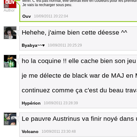
Mmh. C´est pas normal, elle devrait être en couleurs pour les premiu
Je vais la recharger sous peu.
30
Author
Ouv
10/09/2011 20:22:04
Hehehe, j'aime bien cette déesse ^^
36
Byabya~~♥
10/09/2011 20:25:29
ho la coquine !! elle cache bien son jeu
11
je me délecte de black war de MAJ en
continuez comme ça c'est du beau trav
Hypérion
10/09/2011 23:28:39
Le pauvre Austrinus va finir noyé dan
32
Volcano
10/09/2011 23:30:48