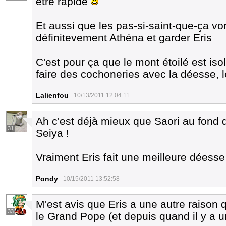
être rapide
Et aussi que les pas-si-saint-que-ça von
définitevement Athéna et garder Eris
C'est pour ça que le mont étoilé est is
faire des cochoneries avec la déesse, l
Lalienfou
10/13/2011 12:04:11
Ah c'est déjà mieux que Saori au fond d
31
Seiya !
Vraiment Eris fait une meilleure déess
Pondy
10/15/2011 13:52:58
M'est avis que Eris a une autre raison 
33
le Grand Pope (et depuis quand il y a 