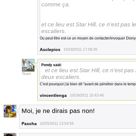
comme ça.
et ce lieu est Star Hill, ce n'est pas
escaliers.
Ou peut être est-ce un moyen de contacter/invoquer Diony
Asclepios
10/18/2011 17:58:35
Pondy
said:
et ce lieu est Star Hill, ce n'est pa
29
Team
deux escaliers.
C'est pourquoi j'ai bien dit "avant de pénétrer dans le temp
vincentlenga
10/19/2011 10:43:46
Moi, je ne dirais pas non!
26
Pascha
10/25/2011 13:54:55