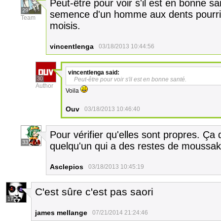
Peut-être pour voir s'il est en bonne s
29
semence d'un homme aux dents pourris o
Team
moisis.
vincentlenga
03/18/2013 10:44:56
vincentlenga
said:
30
Peut-être pour voir s'il est en bonne santé.
Author
Voila
Ouv
03/18/2013 10:46:40
Pour vérifier qu'elles sont propres. Ça
33
quelqu'un qui a des restes de moussaka
Asclepios
03/18/2013 10:45:19
C'est sûre c'est pas saori
17
james mellange
07/21/2014 21:24:46