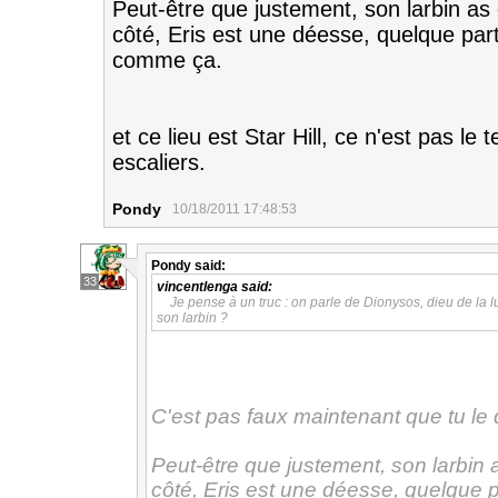
Peut-être que justement, son larbin as 
côté, Eris est une déesse, quelque part,
comme ça.
et ce lieu est Star Hill, ce n'est pas l
escaliers.
Pondy
10/18/2011 17:48:53
Pondy
said:
33
vincentlenga
said:
Je pense à un truc : on parle de Dionysos, dieu de la lux
son larbin ?
C'est pas faux maintenant que tu le d
Peut-être que justement, son larbin a
côté, Eris est une déesse, quelque pa