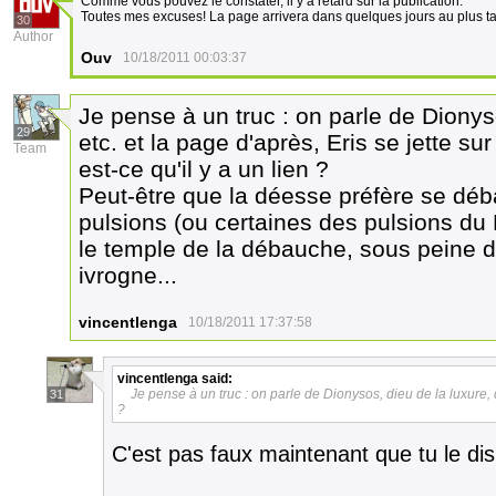
Comme vous pouvez le constater, il y a retard sur la publication.
Toutes mes excuses! La page arrivera dans quelques jours au plus t
30
Author
Ouv
10/18/2011 00:03:37
Je pense à un truc : on parle de Dionyso
29
etc. et la page d'après, Eris se jette su
Team
est-ce qu'il y a un lien ?
Peut-être que la déesse préfère se déb
pulsions (ou certaines des pulsions du
le temple de la débauche, sous peine d'
ivrogne...
vincentlenga
10/18/2011 17:37:58
vincentlenga
said:
Je pense à un truc : on parle de Dionysos, dieu de la luxure, de
31
?
C'est pas faux maintenant que tu le dis