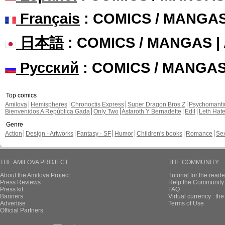
Français
: COMICS / MANGA
日本語
: COMICS / MANGAS 
Русский
: COMICS / MANGA
Top comics
Amilova
Hemispheres
Chronoctis Express
Super Dragon Bros Z
Psychomant
Bienvenidos A República Gada
Only Two
Astaroth Y Bernadette
Edil
Leth Hat
Genre
Action
Design - Artworks
Fantasy - SF
Humor
Children's books
Romance
Se
THE AMILOVA PROJECT
THE COMMUNITY
About the Amilova Project
Tutorial for the reade
Press Reviews
Help the Community 
Press kit
FAQ
Banners
Virtual currency : th
Advertise
Terms of Use
Official Partners