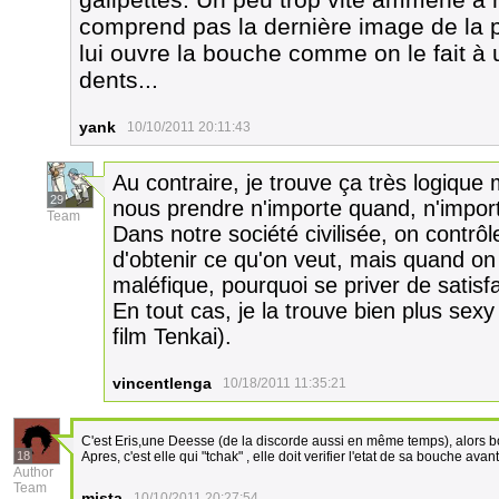
comprend pas la dernière image de la p
lui ouvre la bouche comme on le fait à u
dents...
yank
10/10/2011 20:11:43
Au contraire, je trouve ça très logique
29
nous prendre n'importe quand, n'impor
Team
Dans notre société civilisée, on contrô
d'obtenir ce qu'on veut, mais quand on
maléfique, pourquoi se priver de satisfa
En tout cas, je la trouve bien plus sex
film Tenkai).
vincentlenga
10/18/2011 11:35:21
C'est Eris,une Deesse (de la discorde aussi en même temps), alors 
18
Apres, c'est elle qui "tchak" , elle doit verifier l'etat de sa bouche avan
Author
Team
mista
10/10/2011 20:27:54