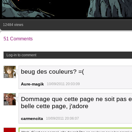
12484 views
51 Comments
Log-in to comment
beug des couleurs? =(
28
Aure-magik
10/09/2011 20:03:09
Dommage que cette page ne soit pas 
27
belle cette page, j'adore
carmencita
10/09/2011 20:06:07