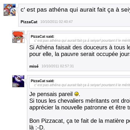
c' est pas athéna qui aurait fait ça à sei
26
PizzaCat
10/10/2011 02:40:47
PizzaCat
said:
c' est pas athéna qui aurait fait ça à seiyar! pourtant il le mér
25
Si Athéna faisait des douceurs à tous l
pour elle, la pauvre serait occupée jour
misé
10/10/2011 02:57:31
PizzaCat
said:
c' est pas athéna qui aurait fait ça à seiyar! pourtant il le mér
41
Je pensais pareil
.
Si tous les chevaliers méritants ont dro
apprécier la nouvelle patronne et être 
Bon Pizzacat, ça te fait de la matière 
là :-D.