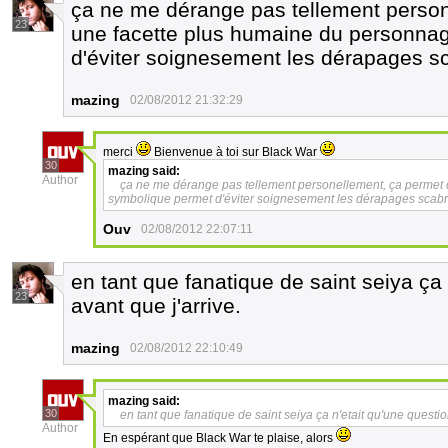
ça ne me dérange pas tellement person
23
une facette plus humaine du personnag
d'éviter soignesement les dérapages sc
mazing
02/08/2012 21:32:29
merci
Bienvenue à toi sur Black War
30
mazing
said:
Author
ça ne me dérange pas tellement personellement, ça permet 
symbolique permet d'éviter soignesement les dérapages scabr
Ouv
02/08/2012 22:07:11
en tant que fanatique de saint seiya ça
23
avant que j'arrive.
mazing
02/08/2012 22:10:49
mazing
said:
30
en tant que fanatique de saint seiya ça n'etait qu'une questio
Author
En espérant que Black War te plaise, alors