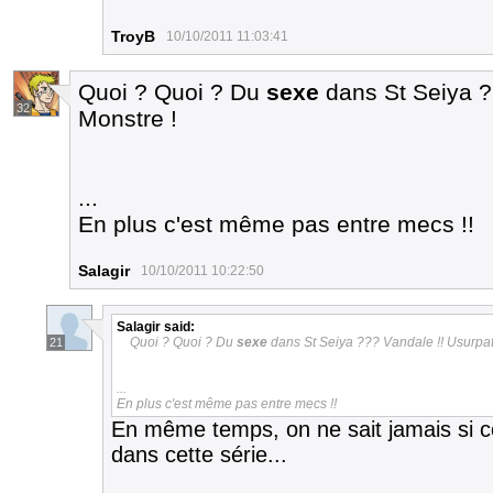
TroyB
10/10/2011 11:03:41
Quoi ? Quoi ? Du
sexe
dans St Seiya ?
32
Monstre !
...
En plus c'est même pas entre mecs !!
Salagir
10/10/2011 10:22:50
Salagir
said:
Quoi ? Quoi ? Du
sexe
dans St Seiya ??? Vandale !! Usurpat
21
...
En plus c'est même pas entre mecs !!
En même temps, on ne sait jamais si 
dans cette série...