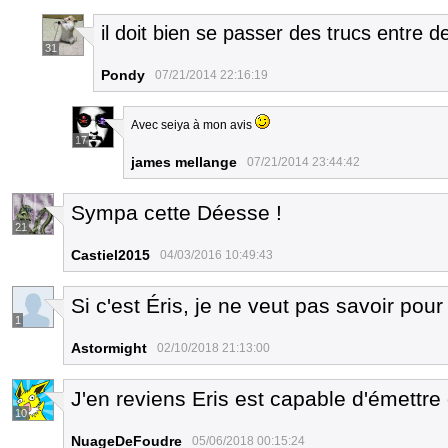
il doit bien se passer des trucs entre 
31
Pondy
07/21/2014 22:16:19
Avec seiya à mon avis
17
james mellange
07/21/2014 23:44:42
Sympa cette Déesse !
21
Castiel2015
04/03/2016 10:49:43
Si c'est Éris, je ne veut pas savoir pou
1
Astormight
02/10/2018 21:13:00
J'en reviens Eris est capable d'émettre
10
NuageDeFoudre
05/06/2018 00:15:24