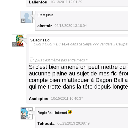
Lalienfou
10/13/2011 12:01:29
C'est juste.
12
alastair
05/13/2020 13:18:04
Salagir
said:
Quoi ? Quoi ? Du
sexe
dans St Seiya ??? Vandale !! Usurpat
33
...
En plus c'est même pas entre mecs !!
Si c'est bien amené on peut mettre du 
aucunne plaine au sujet de mes fic érot
compte bien m'attaquer à Dagon Ball ave
qui me trotte dans la tête depuis longt
Asclepios
10/15/2011 16:40:37
Régle 34 d'internet
23
Tchouda
06/23/2013 20:08:49