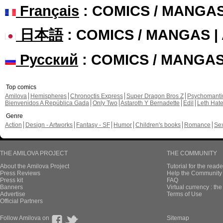
Français
: COMICS / MANGA
日本語
: COMICS / MANGAS 
Русский
: COMICS / MANGA
Top comics
Amilova
Hemispheres
Chronoctis Express
Super Dragon Bros Z
Psychomant
Bienvenidos A República Gada
Only Two
Astaroth Y Bernadette
Edil
Leth Hat
Genre
Action
Design - Artworks
Fantasy - SF
Humor
Children's books
Romance
Se
THE AMILOVA PROJECT
THE COMMUNITY
About the Amilova Project
Tutorial for the reade
Press Reviews
Help the Community 
Press kit
FAQ
Banners
Virtual currency : th
Advertise
Terms of Use
Official Partners
Follow Amilova on
Sitemap