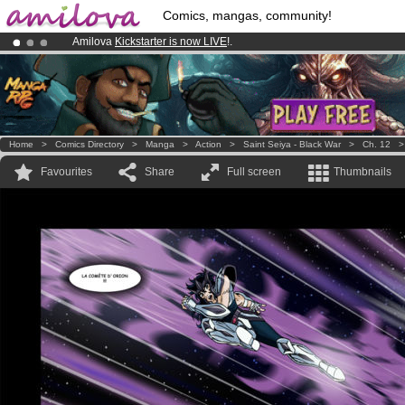
Comics, mangas, community!
Amilova
Kickstarter is now LIVE
!.
Premium membership from
3.95 euros
per month !
Get membership
Already 100000
members
and 1000
comics & mangas!
.
Home
>
Comics Directory
>
Manga
>
Action
>
Saint Seiya - Black War
>
Ch. 12
Favourites
Share
Full screen
Thumbnails