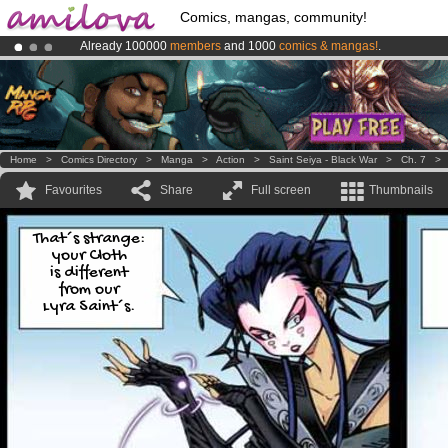
Comics, mangas, community!
Already 100000
members
and 1000
comics & mangas!
.
Amilova
Kickstarter is now LIVE
!.
Premium membership from
3.95 euros
per month !
Get membership
Home
>
Comics Directory
>
Manga
>
Action
>
Saint Seiya - Black War
>
Ch. 7
Favourites
Share
Full screen
Thumbnails
That´s strange:
your Cloth
is different
from our
Lyra Saint´s.