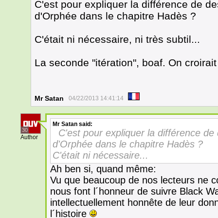
C'est pour expliquer la différence de de
d'Orphée dans le chapitre Hadès ?
C'était ni nécessaire, ni très subtil...
La seconde "itération", boaf. On croirait
Mr Satan
04/22/2013 14:41:14
Mr Satan
said:
30
C'est pour expliquer la différence de 
Author
d'Orphée dans le chapitre Hadès ?
C'était ni nécessaire...
Ah ben si, quand même:
Vu que beaucoup de nos lecteurs ne c
nous font l´honneur de suivre Black Wa
intellectuellement honnête de leur don
l´histoire