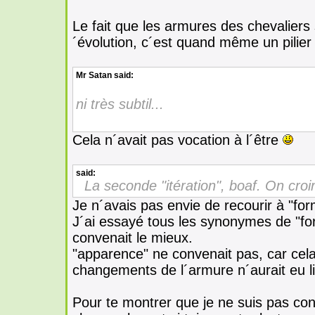
Le fait que les armures des chevaliers 
´évolution, c´est quand même un pilier
Mr Satan
said:
ni très subtil...
Cela n´avait pas vocation à l´être
said:
La seconde "itération", boaf. On croir
Je n´avais pas envie de recourir à "for
J´ai essayé tous les synonymes de "for
convenait le mieux.
"apparence" ne convenait pas, car cela 
changements de l´armure n´aurait eu l
Pour te montrer que je ne suis pas cont