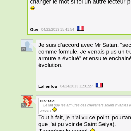
changer le mot si toi un autre lecteur 
Ouv
04/22/2013 15:41:54
Je suis d'accord avec Mr Satan, "seco
21
comme formule. Je verrais plus un tr
armure a évolué" et ensuite enchainé 
évolution.
Lalienfou
04/24/2013 11:31:27
Ouv
said:
Le fait que les armures des chevaliers soient vivantes 
33
univers
Tout à fait, je n'ai vu ce point, pour
que j'ai pu voir de Saint Seiya).
J'apprécie le rappel.