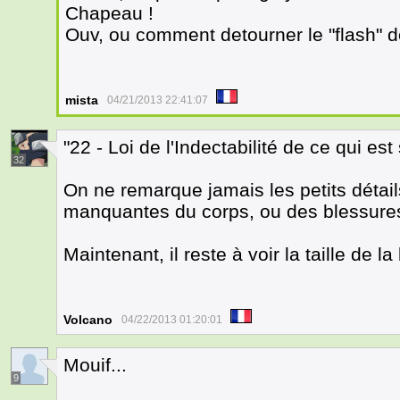
Chapeau !
Ouv, ou comment detourner le "flash" 
mista
04/21/2013 22:41:07
"22 - Loi de l'Indectabilité de ce qui e
32
On ne remarque jamais les petits détai
manquantes du corps, ou des blessures d
Maintenant, il reste à voir la taille de 
Volcano
04/22/2013 01:20:01
Mouif...
9