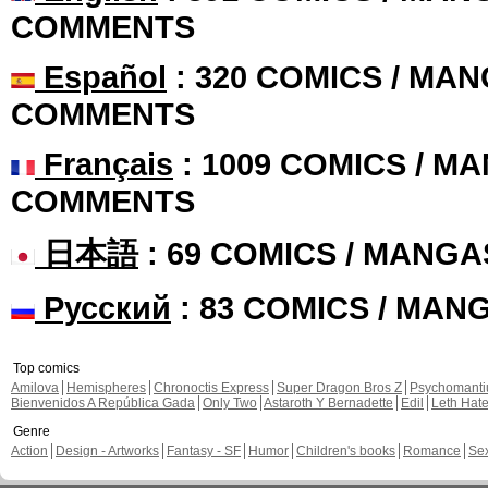
COMMENTS
Español
: 320 COMICS / MAN
COMMENTS
Français
: 1009 COMICS / MA
COMMENTS
日本語
: 69 COMICS / MANGA
Русский
: 83 COMICS / MAN
Top comics
Amilova
Hemispheres
Chronoctis Express
Super Dragon Bros Z
Psychomant
Bienvenidos A República Gada
Only Two
Astaroth Y Bernadette
Edil
Leth Hat
Genre
Action
Design - Artworks
Fantasy - SF
Humor
Children's books
Romance
Se