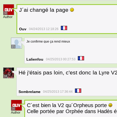
J´ai changé la page
30
Author
Ouv
04/24/2013 12:18:26
Je confirme que ça rend mieux
21
Lalienfou
04/25/2013 00:27:53
Hé j'étais pas loin, c'est donc la Lyre 
16
Sombrelame
04/25/2013 17:36:44
C´est bien la V2 qu´Orpheus porte
30
Celle portée par Orphée dans Hadès ét
Author