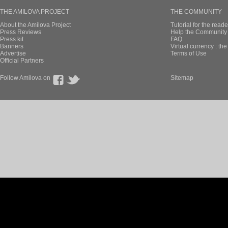
THE AMILOVA PROJECT
THE COMMUNITY
About the Amilova Project
Tutorial for the reade
Press Reviews
Help the Community 
Press kit
FAQ
Banners
Virtual currency : th
Advertise
Terms of Use
Official Partners
Follow Amilova on
Sitemap