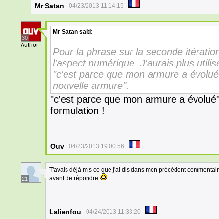
Mr Satan
04/23/2013 11:14:15
Mr Satan
said:
30
Author
Pour la phrase sur la seconde itérati
l'aspect numérique. J'aurais plus util
"c'est parce que mon armure a évolué" 
nouvelle armure".
"c'est parce que mon armure a évolué
formulation !
Ouv
04/23/2013 19:00:56
T'avais déjà mis ce que j'ai dis dans mon précédent commentair
avant de répondre
21
Lalienfou
04/24/2013 11:33:20