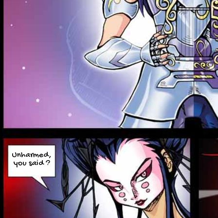
Unharmed,
you said ?