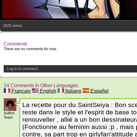
3825 views
Comments
There are no comments for now.
Log-in to comment
14 Comments In Other Languages.
Français
English
Italiano
Español
La recette pour du SaintSeiya : Bon sc
18
reste dans le style et l'esprit de base 
Author
Team
renouveller , allié a un bon dessinateur/i
(Fonctionne au feminin aussi :p , mais 
contre, sa part trop en girlyfan'attitude