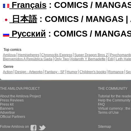
Français
: COMICS / MANGA
日本語
: COMICS / MANGAS 
Русский
: COMICS / MANGA
Top comics
Amilova
Hemispheres
Chronoctis Express
Super Dragon Bros Z
Psychomant
Bienvenidos A República Gada
Only Two
Astaroth Y Bernadette
Edil
Leth Hat
Genre
Action
Design - Artworks
Fantasy - SF
Humor
Children's books
Romance
Se
THE AMILOVA PROJECT
THE COMMUNITY
About the Amilova Project
Tutorial for the reade
Press Reviews
Help the Community 
Press kit
FAQ
Banners
Virtual currency : th
Advertise
Terms of Use
Official Partners
Follow Amilova on
Sitemap