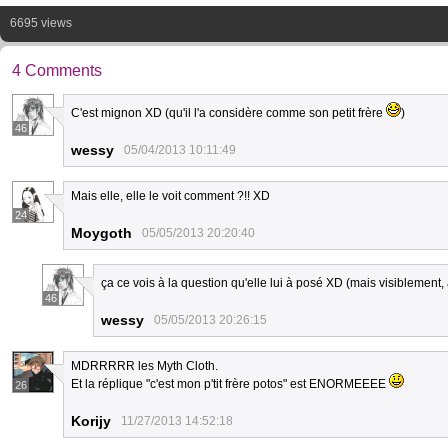
6695 views
4 Comments
C'est mignon XD (qu'il l'a considère comme son petit frère
)
46
wessy
05/04/2013 10:11:49
Mais elle, elle le voit comment ?!! XD
24
Moygoth
05/05/2013 20:20:40
ça ce vois à la question qu'elle lui à posé XD (mais visiblement,
46
wessy
05/05/2013 20:26:15
MDRRRRR les Myth Cloth.
Et la réplique "c'est mon p'tit frère potos" est ENORMEEEE
26
Korijy
11/27/2013 14:52:18