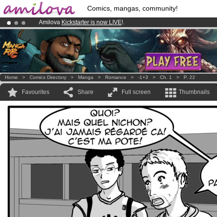
Comics, mangas, community!
Amilova
Kickstarter is now LIVE
!.
Premium membership from
3.95 euros
per month !
Get membership
Already 100000
members
and 1000
comics & mangas!
.
Home
>
Comics Directory
>
Manga
>
Romance
>
-1+3
>
Ch. 1
>
P. 22
Favourites
Share
Full screen
Thumbnails