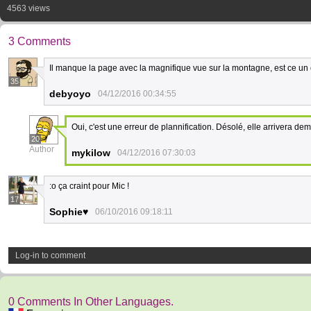
4563 views
3 Comments
Il manque la page avec la magnifique vue sur la montagne, est ce un
35
debyoyo
04/12/2016 00:34:55
Oui, c'est une erreur de plannification. Désolé, elle arrivera dem
20
Author
mykilow
04/12/2016 07:30:03
:o ça craint pour Mic !
17
Sophie♥
06/10/2016 09:18:11
Log-in to comment
0 Comments In Other Languages.