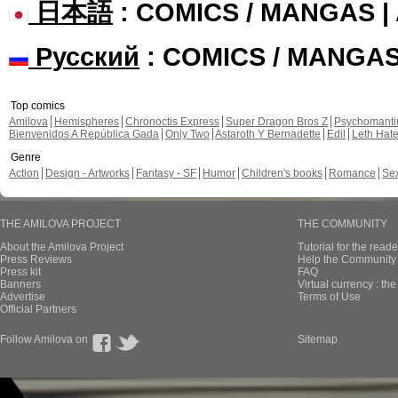
日本語
: COMICS / MANGAS 
Русский
: COMICS / MANGA
Top comics
Amilova
Hemispheres
Chronoctis Express
Super Dragon Bros Z
Psychomant
Bienvenidos A República Gada
Only Two
Astaroth Y Bernadette
Edil
Leth Hat
Genre
Action
Design - Artworks
Fantasy - SF
Humor
Children's books
Romance
Se
THE AMILOVA PROJECT
THE COMMUNITY
About the Amilova Project
Tutorial for the reade
Press Reviews
Help the Community 
Press kit
FAQ
Banners
Virtual currency : th
Advertise
Terms of Use
Official Partners
Follow Amilova on
Sitemap