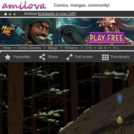
Comics, mangas, community!
Amilova
Kickstarter is now LIVE
!.
Already 100000
members
and 1000
comics & mangas!
.
Premium membership from
3.95 euros
per month !
Get membership
Home
>
Comics Directory
>
Manga
>
Romance
>
-1+3
>
Ch. 9
>
P. 1
Favourites
Share
Full screen
Thumbnails