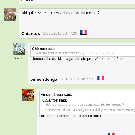
Ikki qui creve et qui ressucite pas de lui meme ?
28
Chiantos
10/16/2012 08:47:20
Chiantos
said:
Ikki qui creve et qui ressucite pas de lui meme ?
29
Team
L'immortalité de Ikki n'a jamais été prouvée, de toute façon.
vincentlenga
10/16/2012 10:15:18
vincentlenga
said:
26
Chiantos
said:
Ikki qui creve et qui ressucite pas de lui meme ?
L'immortalité de Ikki n'a jamais été prouvée, de toute fa
l'armure est immortelle ! mais lui non !