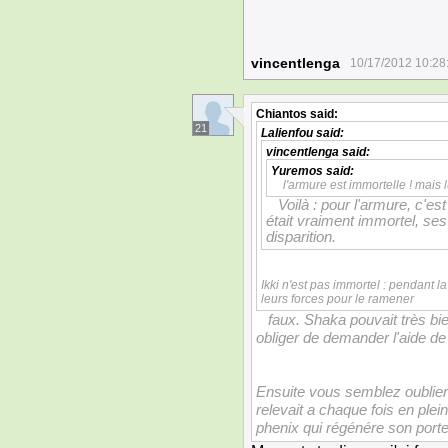
vincentlenga
10/17/2012 10:28
Chiantos
said:
21
Lalienfou
said:
vincentlenga
said:
Yuremos
said:
l'armure est immortelle ! mais l
Voilà : pour l'armure, c'est 
était vraiment immortel, ses
disparition.
Ikki n'est pas immortel : pendant l
leurs forces pour le ramener
faux. Shaka pouvait très bie
obliger de demander l'aide de
Ensuite vous semblez oublier l
relevait a chaque fois en plei
phenix qui régénére son port