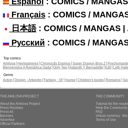
Español
: COMICS / MANGAS
Français
: COMICS / MANGA
日本語
: COMICS / MANGAS 
Русский
: COMICS / MANGA
Top comics
Amilova
Hemispheres
Chronoctis Express
Super Dragon Bros Z
Psychomant
Bienvenidos A República Gada
Only Two
Astaroth Y Bernadette
Edil
Leth Hat
Genre
Action
Design - Artworks
Fantasy - SF
Humor
Children's books
Romance
Se
THE AMILOVA PROJECT
THE COMMUNITY
About the Amilova Project
Tutorial for the reade
Press Reviews
Help the Community 
Press kit
FAQ
Banners
Virtual currency : th
Advertise
Terms of Use
Official Partners