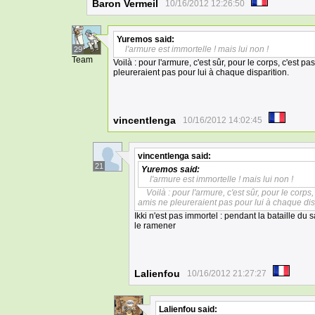
Baron Vermeil
10/16/2012 12:26:50
Yuremos
said:
l'armure est immortelle ! mais lui non !
29
Team
Voilà : pour l'armure, c'est sûr, pour le corps, c'est pa
pleureraient pas pour lui à chaque disparition.
vincentlenga
10/16/2012 14:02:45
vincentlenga
said:
21
Yuremos
said:
l'armure est immortelle ! mais lui non !
Voilà : pour l'armure, c'est sûr, pour le corps,
amis ne pleureraient pas pour lui à chaque dis
Ikki n'est pas immortel : pendant la bataille du 
le ramener
Lalienfou
10/16/2012 21:27:27
Lalienfou
said: