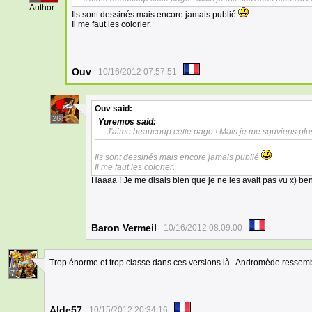
Author
Ils sont dessinés mais encore jamais publié
Il me faut les colorier.
Ouv
10/16/2012 07:57:51
Ouv
said:
26
Yuremos
said:
J'aime beaucoup cette page ! Mais je me souviens plu
Ils sont dessinés mais encore jamais publié
Il me faut les colorier.
Haaaa ! Je me disais bien que je ne les avait pas vu x) ben
Baron Vermeil
10/16/2012 08:09:00
Trop énorme et trop classe dans ces versions là . Andromède ressemb
7
Alde57
10/15/2012 20:34:16