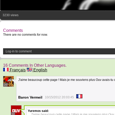
3230 views
Comments
There are no comments for now.
Log-in to comment
16 Comments In Other Languages.
Français
English
J'aime beaucoup cette page ! Mais je me souviens plus Ouv avais-tu 
26
Baron Vermeil
10/15/2012 20:03:45
Yuremos
said:
30
J'aime beaucoup cette page ! Mais je me souviens plus Ouv 