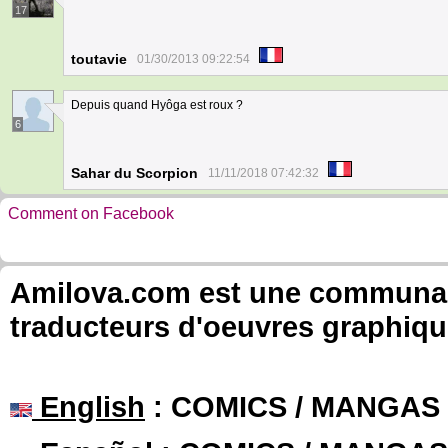
17
toutavie
01/30/2013 09:22:54
Depuis quand Hyôga est roux ?
6
Sahar du Scorpion
11/11/2018 07:42:32
Comment on Facebook
Amilova.com est une communauté
traducteurs d'oeuvres graphiqu
English
: COMICS / MANGAS