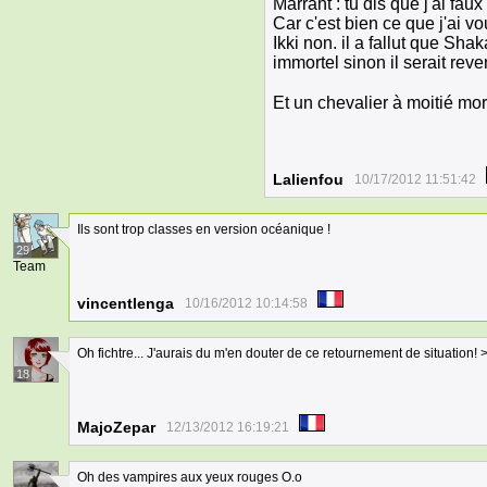
Marrant : tu dis que j'ai f
Car c'est bien ce que j'ai vo
Ikki non. il a fallut que Shak
immortel sinon il serait re
Et un chevalier à moitié mor
Lalienfou
10/17/2012 11:51:42
Ils sont trop classes en version océanique !
29
Team
vincentlenga
10/16/2012 10:14:58
Oh fichtre... J'aurais du m'en douter de ce retournement de situation
18
MajoZepar
12/13/2012 16:19:21
Oh des vampires aux yeux rouges O.o