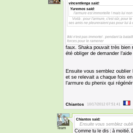
28
vincentlenga
said:
Yuremos
said:
l'armure est immortelle ! mais lui non 
Voilà : pour l'armure, c'est sûr, pour le
ses amis ne pleureraient pas pour lui à 
Ikki n'est pas immortel : pendant la batai
forces pour le ramener
faux. Shaka pouvait très bien r
été obliger de demander l'aide
Ensuite vous semblez oublier l
et se relevait a chaque fois en
l'armure du phenix qui régéné
Chiantos
10/17/2012 07:51:41
Chiantos
said:
Ensuite vous semblez oublier
29
Team
Comme tu le dis : à moitié.