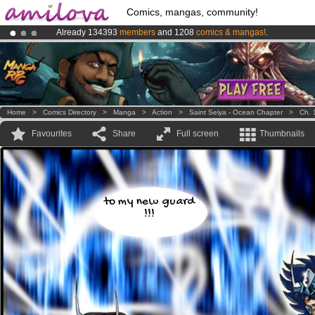
Comics, mangas, community!
Already 134393
members
and 1208
comics & mangas!
.
Premium membership from
3.95 euros
per month !
Get membership
Amilova
Kickstarter is now LIVE
!.
Home
>
Comics Directory
>
Manga
>
Action
>
Saint Seiya - Ocean Chapter
>
Ch. 
Favourites
Share
Full screen
Thumbnails
to my new guard
!!!