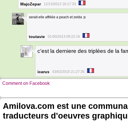
MajoZepar
12/13/2012 16:17:33
serait-elle affiliée a peach et zelda :p
17
toutavie
01/30/2013 09:22:16
c'est la derniere des triplées de la f
1
icarus
03/02/2015 21:27:35
Comment on Facebook
Amilova.com est une communauté
traducteurs d'oeuvres graphiqu