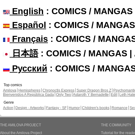
English
: COMICS / MANGAS
Español
: COMICS / MANGAS
Français
: COMICS / MANGA
日本語
: COMICS / MANGAS 
Русский
: COMICS / MANGA
Top comics
Amilova
Hemispheres
Chronoctis Express
Super Dragon Bros Z
Psychomant
Bienvenidos A República Gada
Only Two
Astaroth Y Bernadette
Edil
Leth Hat
Genre
Action
Design - Artworks
Fantasy - SF
Humor
Children's books
Romance
Se
THE AMILOVA PROJECT
THE COMMUNITY
About the Amilova Project
Tutorial for the reade