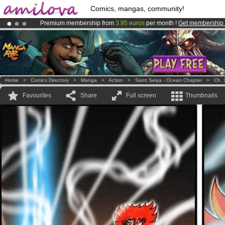
Comics, mangas, community!
Premium membership from
3.95 euros
per month !
Get membership
Amilova
Kickstarter is now LIVE
!.
Already 100000
members
and 1000
comics & mangas!
.
Home
>
Comics Directory
>
Manga
>
Action
>
Saint Seiya - Ocean Chapter
>
Ch. 
Favourites
Share
Full screen
Thumbnails