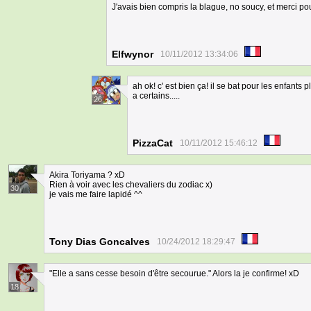
J'avais bien compris la blague, no soucy, et merci po
Elfwynor
10/11/2012 13:34:06
ah ok! c' est bien ça! il se bat pour les enfants
a certains.....
26
PizzaCat
10/11/2012 15:46:12
Akira Toriyama ? xD
Rien à voir avec les chevaliers du zodiac x)
30
je vais me faire lapidé ^^
Tony Dias Goncalves
10/24/2012 18:29:47
"Elle a sans cesse besoin d'être secourue." Alors la je confirme! xD
18