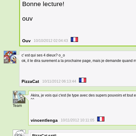
Bonne lecture!
ouv
Ouv
10/10/2012 02:04:43
c' est qui ses 4 dieux? o_o
ok, il le dira surement a la prochaine page, mais je demande quan
26
PizzaCat
10/11/2012 06:13:44
Akira, je vois qui c'est (le type avec des supers pouvoirs et tout e
^^
29
Team
vincentlenga
10/11/2012 10:11:05
PizzaCat
said: