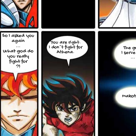
So I asked you
again
You are right.
...
I don´t fight for
The g
What god do
Athena.
I serve
you really
...
fight for
?!
Makot