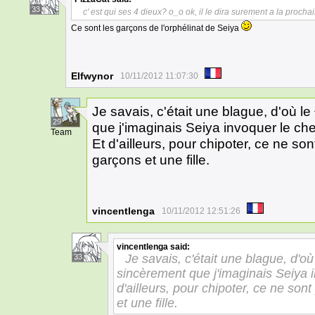
33
c' est qui ses 4 dieux? o_o ok, il le dira surement a la pr
Ce sont les garçons de l'orphélinat de Seiya
Elfwynor
10/11/2012 11:07:30
Je savais, c'était une blague, d'où le
29
que j'imaginais Seiya invoquer le c
Team
Et d'ailleurs, pour chipoter, ce ne so
garçons et une fille.
vincentlenga
10/11/2012 12:51:26
vincentlenga
said:
Je savais, c'était une blague, d'où 
33
sincèrement que j'imaginais Seiya 
d'ailleurs, pour chipoter, ce ne son
et une fille.