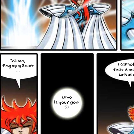
Tell me,
I canno
Pegasus Saint
that a ma
...
serves
Who
is your god
?!