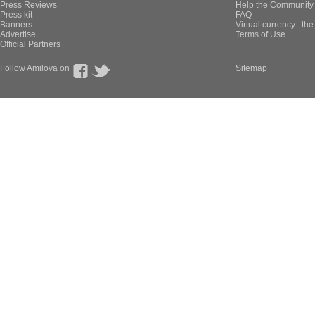
Press Reviews
Help the Community 
Press kit
FAQ
Banners
Virtual currency : th
Advertise
Terms of Use
Official Partners
Follow Amilova on
Sitemap