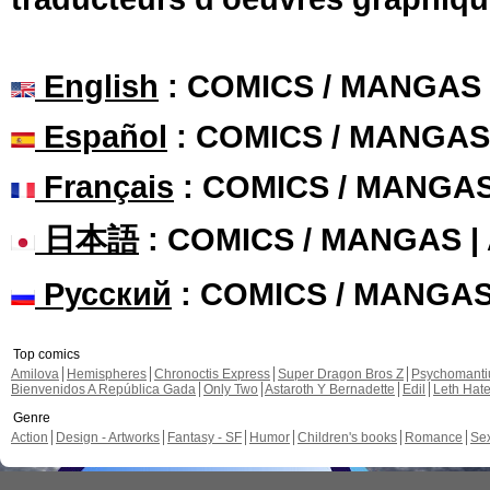
English
: COMICS / MANGAS
Español
: COMICS / MANGAS
Français
: COMICS / MANGA
日本語
: COMICS / MANGAS 
Русский
: COMICS / MANGA
Top comics
Amilova
Hemispheres
Chronoctis Express
Super Dragon Bros Z
Psychomant
Bienvenidos A República Gada
Only Two
Astaroth Y Bernadette
Edil
Leth Hat
Genre
Action
Design - Artworks
Fantasy - SF
Humor
Children's books
Romance
Se