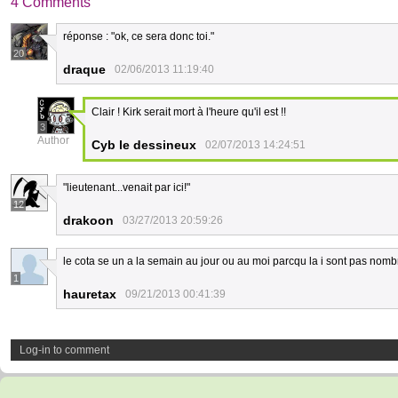
4 Comments
réponse : "ok, ce sera donc toi."
20
draque
02/06/2013 11:19:40
Clair ! Kirk serait mort à l'heure qu'il est !!
3
Author
Cyb le dessineux
02/07/2013 14:24:51
"lieutenant...venait par ici!"
12
drakoon
03/27/2013 20:59:26
le cota se un a la semain au jour ou au moi parcqu la i sont pas nombr
1
hauretax
09/21/2013 00:41:39
Log-in to comment