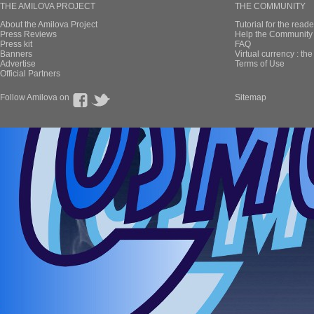
THE AMILOVA PROJECT
THE COMMUNITY
About the Amilova Project
Tutorial for the reade
Press Reviews
Help the Community 
Press kit
FAQ
Banners
Virtual currency : th
Advertise
Terms of Use
Official Partners
Follow Amilova on
Sitemap