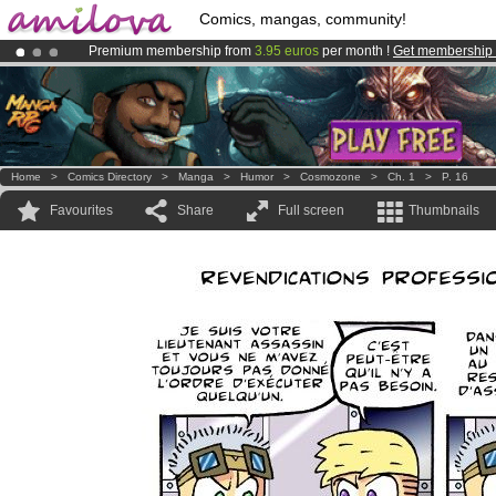
Comics, mangas, community!
Premium membership from
3.95 euros
per month !
Get membership
Already 134393
members
and 1208
comics & mangas!
.
Amilova
Kickstarter is now LIVE
!.
Home
>
Comics Directory
>
Manga
>
Humor
>
Cosmozone
>
Ch. 1
>
P. 16
Favourites
Share
Full screen
Thumbnails