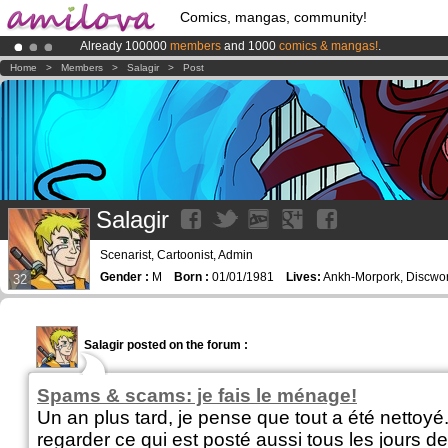
Comics, mangas, community!
Already 100000
members
and 1000
comics & mangas!
.
Premium membership from
3.95 euros
per month !
Get membership
Home
>
Members
>
Salagir
>
Post
Amilova
Kickstarter is now LIVE
!.
Salagir
Scenarist, Cartoonist, Admin
Gender :
M
Born :
01/01/1981
Lives:
Ankh-Morpork, Discwor
32
Salagir posted on the forum :
Spams & scams: je fais le ménage!
Un an plus tard, je pense que tout a été nettoy
regarder ce qui est posté aussi tous les jours d