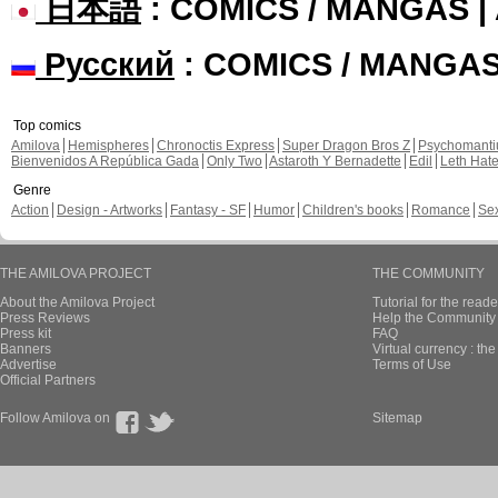
日本語
: COMICS / MANGAS 
Русский
: COMICS / MANGA
Top comics
Amilova
Hemispheres
Chronoctis Express
Super Dragon Bros Z
Psychomant
Bienvenidos A República Gada
Only Two
Astaroth Y Bernadette
Edil
Leth Hat
Genre
Action
Design - Artworks
Fantasy - SF
Humor
Children's books
Romance
Se
THE AMILOVA PROJECT
THE COMMUNITY
About the Amilova Project
Tutorial for the reade
Press Reviews
Help the Community 
Press kit
FAQ
Banners
Virtual currency : th
Advertise
Terms of Use
Official Partners
Follow Amilova on
Sitemap