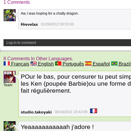
1 Comments
Aw, I was hoping for a chatty dragon.
1
Hrevelax
01/28/2012 00:53:00
Log-in to comment
8 Comments In Other Languages.
Français
English
Português
Español
Brazil
POur le bas, pour censurer tu peut s
32
les Ken (poupée Barbie)ou une forme d
Team
fait régulièrement.
studio.takoyaki
08/18/2011 18:43:09
Yeaaaaaaaaaaah j'adore !