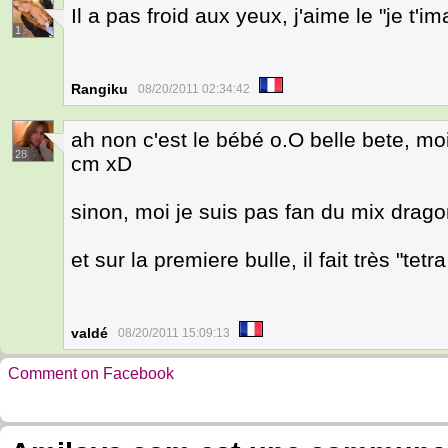
Il a pas froid aux yeux, j'aime le "je t'
1
Rangiku
08/20/2011 02:34:42
ah non c'est le bébé o.O belle bete, moi 
28
cm xD
sinon, moi je suis pas fan du mix dragon
et sur la premiere bulle, il fait très "tetr
valdé
08/20/2011 15:09:13
Comment on Facebook