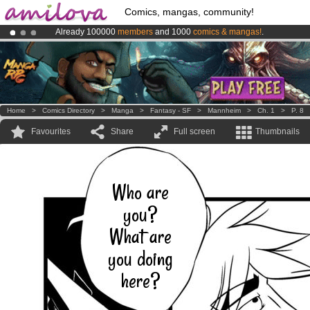
Comics, mangas, community!
Already 100000
members
and 1000
comics & mangas!
.
Premium membership from
3.95 euros
per month !
Get membership
Amilova
Kickstarter is now LIVE
!.
Home
>
Comics Directory
>
Manga
>
Fantasy - SF
>
Mannheim
>
Ch. 1
>
P. 8
Favourites
Share
Full screen
Thumbnails
Who are
you?
What are
you doing
here?