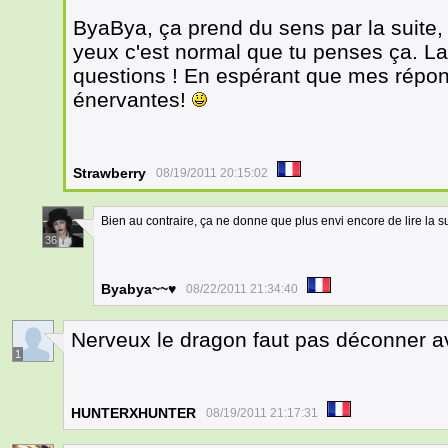
ByaBya, ça prend du sens par la suite,
yeux c'est normal que tu penses ça. La 
questions ! En espérant que mes répon
énervantes!
Strawberry
08/19/2011 20:15:02
Bien au contraire, ça ne donne que plus envi encore de lire la su
36
Byabya~~♥
08/22/2011 21:34:40
Nerveux le dragon faut pas déconner a
1
HUNTERXHUNTER
08/19/2011 21:17:31