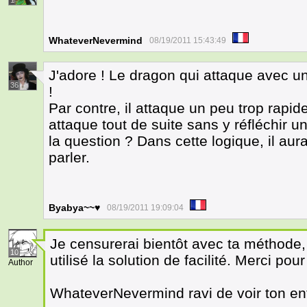
1
WhateverNevermind
08/19/2011 15:43:49
J'adore ! Le dragon qui attaque avec u
36
!
Par contre, il attaque un peu trop rapid
attaque tout de suite sans y réfléchir u
la question ? Dans cette logique, il aura
parler.
Byabya~~♥
08/19/2011 19:09:04
Je censurerai bientôt avec ta méthode, 
10
utilisé la solution de facilité. Merci pour
Author
WhateverNevermind ravi de voir ton e