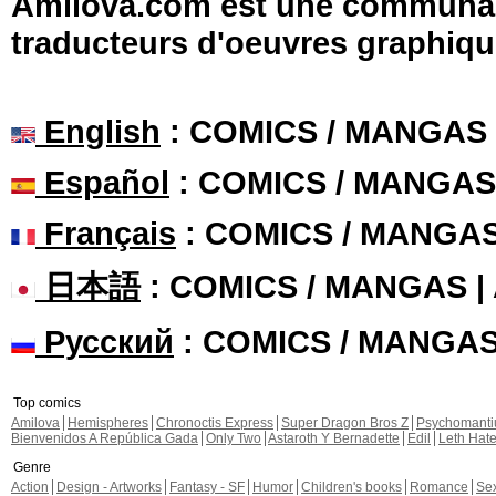
Amilova.com est une communauté
traducteurs d'oeuvres graphiqu
English
: COMICS / MANGAS
Español
: COMICS / MANGAS
Français
: COMICS / MANGA
日本語
: COMICS / MANGAS 
Русский
: COMICS / MANGA
Top comics
Amilova
Hemispheres
Chronoctis Express
Super Dragon Bros Z
Psychomant
Bienvenidos A República Gada
Only Two
Astaroth Y Bernadette
Edil
Leth Hat
Genre
Action
Design - Artworks
Fantasy - SF
Humor
Children's books
Romance
Se